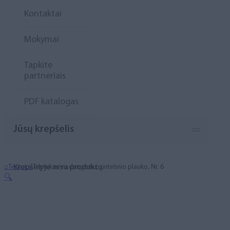
Kontaktai
Mokymai
Tapkite
partneriais
PDF katalogas
Jūsų krepšelis
Krepšelyje nėra produktų.
⌂
Teptukai
Teptukas su dangteliu, sintetinio plauko, Nr. 6
🔍