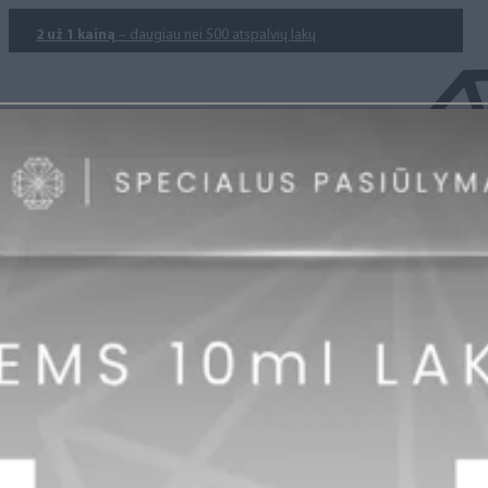
2 už 1 kainą
– daugiau nei 500 atspalvių lakų