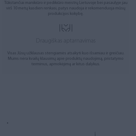
Tūkstančiai manikiūro ir pedikiūro meistrų Lietuvoje bei pasaulyje jau
virš 10 metų kasdien renkasi, patys naudoja ir rekomenduoja mūsų
produkcijos kokybę.
Draugiškas aptarnavimas
Visas Jūsų užklausas stengiamės atsakyti kuo išsamiau ir greičiau.
Mums nėra kvailų klausimų apie produktų naudojimą, pristatymo
terminus, apmokėjimą ar kitus dalykus.