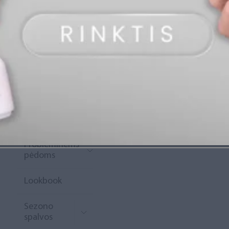
„Diamond
Rewards“
Naujoko
krepšelis
Išpardavimas
Naujienos
Probleminėms
pėdoms
Lookbook
Sezono
spalvos