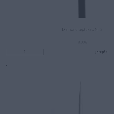
Diamond teptukas, Nr. 2
8.00
€
Į Krepšelį