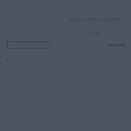
Diamond ombre kempinėlė
4.50
€
Į Krepšelį