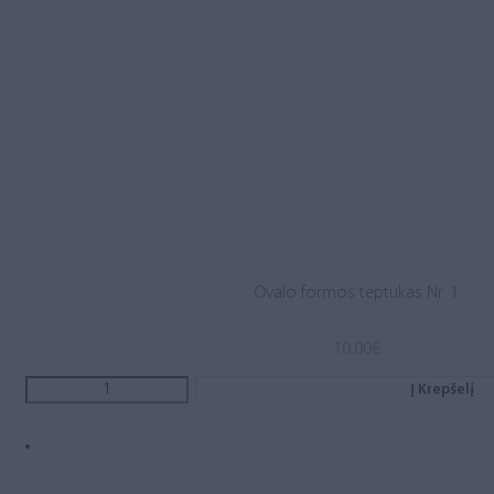
Ovalo formos teptukas Nr. 1
10.00
€
Į Krepšelį