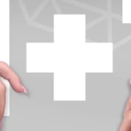
+370 654 42885
info@diamondline.lt
Prisijungti
Parduotuvė
Informacija
klientams