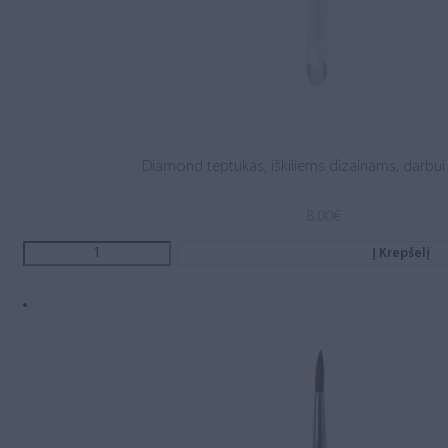
Diamond teptukas, iškiliems dizainams, darbui
8.00
€
Į Krepšelį