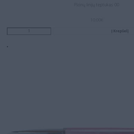
Plonų linijų teptukas 00
10.00
€
Į Krepšelį