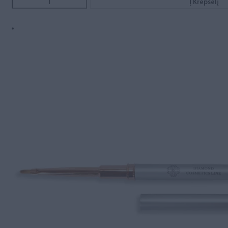
Į Krepšelį