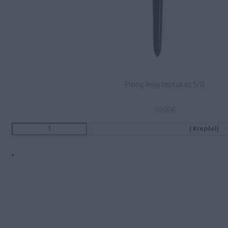
Plonų linijų teptukas 5/0
10.00
€
Į Krepšelį