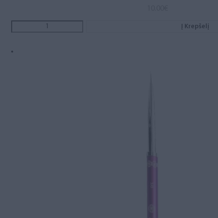
10.00
€
Į Krepšelį