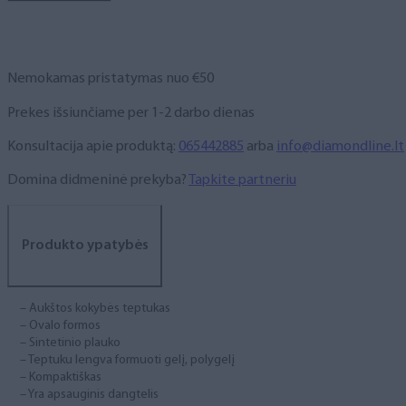
sintetinio
plauko,
Nr.
6
Nemokamas pristatymas nuo €50
Prekes išsiunčiame per 1-2 darbo dienas
Konsultacija apie produktą:
065442885
arba
info@diamondline.lt
Domina didmeninė prekyba?
Tapkite partneriu
Produkto ypatybės
– Aukštos kokybės teptukas
– Ovalo formos
– Sintetinio plauko
– Teptuku lengva formuoti gelį, polygelį
– Kompaktiškas
– Yra apsauginis dangtelis