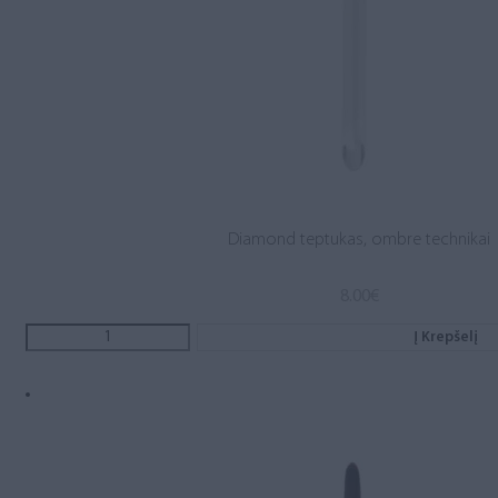
Diamond teptukas, ombre technikai
8.00
€
Į Krepšelį