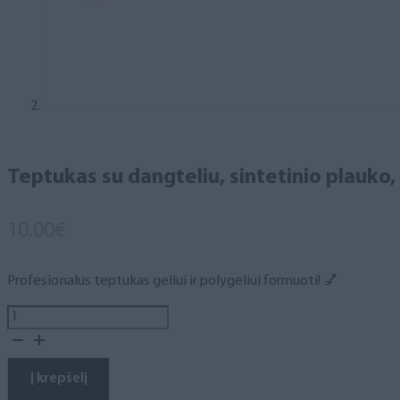
Teptukas su dangteliu, sintetinio plauko, 
10.00
€
Profesionalus teptukas geliui ir polygeliui formuoti! 💅
produkto
kiekis:
Teptukas
su
Į krepšelį
dangteliu,