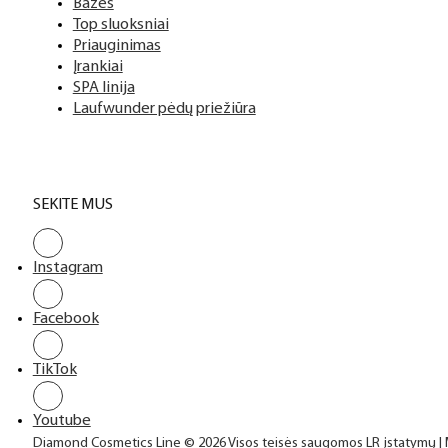
Bazės
Top sluoksniai
Priauginimas
Įrankiai
SPA linija
Laufwunder pėdų priežiūra
SEKITE MUS
Instagram
Facebook
TikTok
Youtube
Diamond Cosmetics Line © 2026 Visos teisės saugomos LR įstatymų |