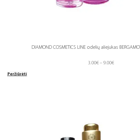
DIAMOND COSMETICS LINE odelių aliejukas BERGAMOT
Price
3.00
€
–
9.00
€
range:
Peržiūrėti
3.00€
through
9.00€