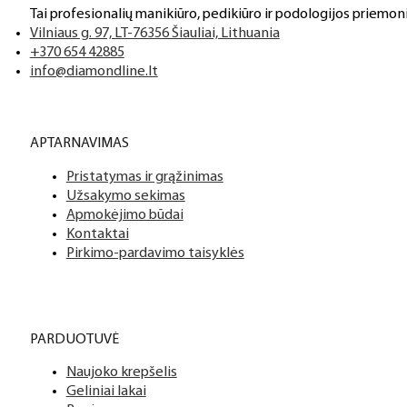
Tai profesionalių manikiūro, pedikiūro ir podologijos priemoni
Vilniaus g. 97, LT-76356 Šiauliai, Lithuania
+370 654 42885
info@diamondline.lt
APTARNAVIMAS
Pristatymas ir grąžinimas
Užsakymo sekimas
Apmokėjimo būdai
Kontaktai
Pirkimo-pardavimo taisyklės
PARDUOTUVĖ
Naujoko krepšelis
Geliniai lakai