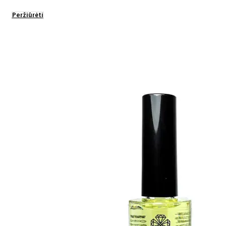
range:
Peržiūrėti
3.00€
through
9.00€