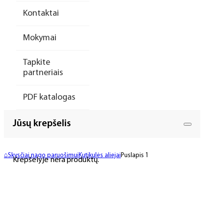
Kontaktai
Mokymai
Tapkite
partneriais
PDF katalogas
Jūsų krepšelis
⌂
Skysčiai nago paruošimui
Kutikulės aliejai
Puslapis 1
Krepšelyje nėra produktų.