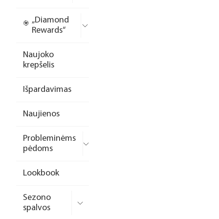
„Diamond
Rewards“
Naujoko
krepšelis
Išpardavimas
Naujienos
Probleminėms
pėdoms
Lookbook
Sezono
spalvos