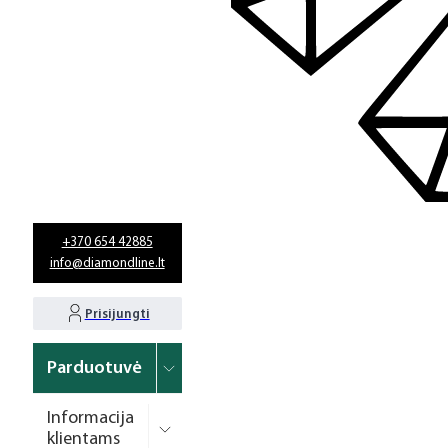
+370 654 42885
info@diamondline.lt
Prisijungti
Parduotuvė
Informacija
klientams