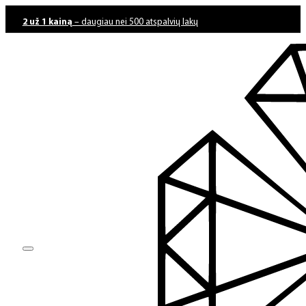
2 už 1 kainą
– daugiau nei 500 atspalvių lakų