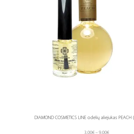
DIAMOND COSMETICS LINE odelių aliejukas PEACH (
Price
3.00
€
–
9.00
€