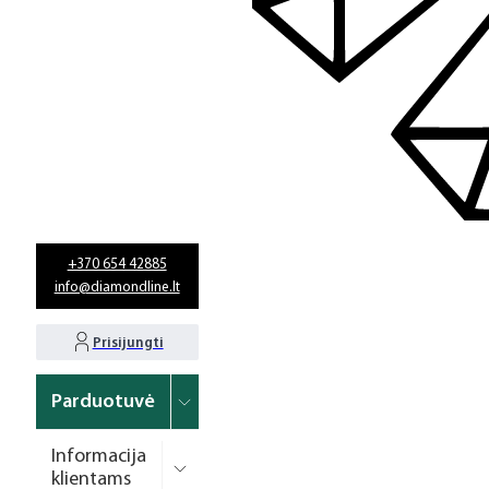
+370 654 42885
info@diamondline.lt
Prisijungti
Parduotuvė
Informacija
klientams