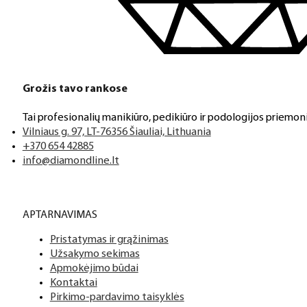
Klientų aptarnavimas
Jeigu turite klausimų ar iškilo problemų su užsakymu, mus pas
Grožis tavo rankose
Tai profesionalių manikiūro, pedikiūro ir podologijos priemoni
Aukštos kokybės produkcija
Vilniaus g. 97, LT-76356 Šiauliai, Lithuania
Mes siūlome tik aukščiausios kokybės produktus nagams, ka
+370 654 42885
info@diamondline.lt
Platus prekių katalogas
APTARNAVIMAS
Turime daugiau nei 3000 produktų visiems Jūsų poreikiams – nu
Pristatymas ir grąžinimas
Užsakymo sekimas
PDF katalogas
Apmokėjimo būdai
Kontaktai
Pirkimo-pardavimo taisyklės