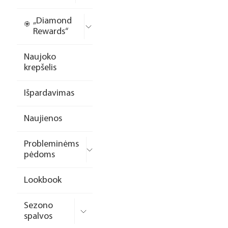
„Diamond
Rewards“
Naujoko
krepšelis
Išpardavimas
Naujienos
Probleminėms
pėdoms
Lookbook
Sezono
spalvos