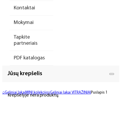
Kontaktai
Mokymai
Tapkite
partneriais
PDF katalogas
Jūsų krepšelis
⌂
Geliniai lakai
MINI kolekcijos
Geliniai lakai VITRAŽINIAI
Puslapis 1
Krepšelyje nėra produktų.