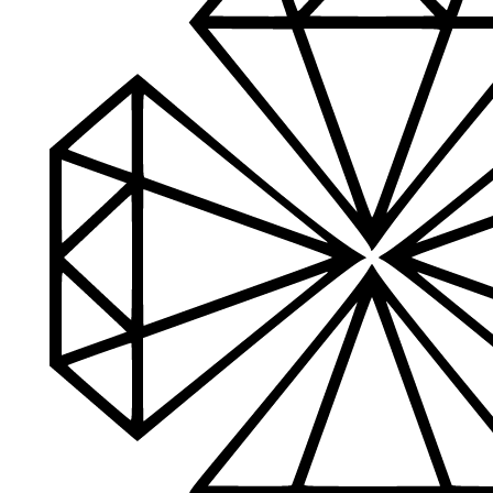
Aukštos kokybės produkcija
Mes siūlome tik aukščiausios kokybės produktus nagams, ka
Platus prekių katalogas
Turime daugiau nei 3000 produktų visiems Jūsų poreikiams – nu
PDF katalogas
Greitas pristatymas
Visus produktus turime vietoje ir pristatome visoje Lietuvoje