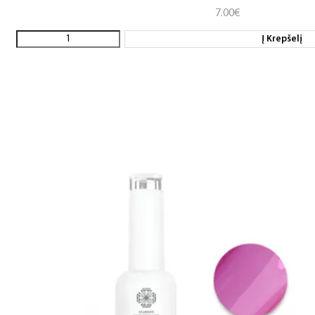
7.00
€
Į Krepšelį