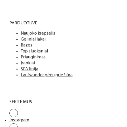
PARDUOTUVĖ
Naujoko krepšelis
Geliniai lakai
Bazės
Top sluoksniai
Priauginimas
Įrankiai
SPA linija
Laufwunder pėdų priežiūra
SEKITE MUS
Instagram