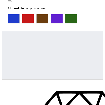
Filtruokite pagal spalvas
Greitas pristatymas
Visus produktus turime vietoje ir pristatome visoje Lietuvoje
Klientų aptarnavimas
Jeigu turite klausimų ar iškilo problemų su užsakymu, mus pas