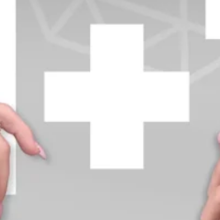
+370 654 42885
info@diamondline.lt
Prisijungti
Parduotuvė
Informacija
klientams