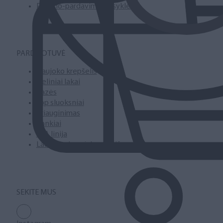
Pirkimo-pardavimo taisyklės
PARDUOTUVĖ
Naujoko krepšelis
Geliniai lakai
Bazės
Top sluoksniai
Priauginimas
Įrankiai
SPA linija
Laufwunder pėdų priežiūra
SEKITE MUS