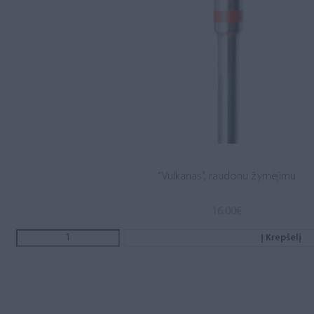
“Vulkanas”, raudonu žymėjimu
16.00
€
Į Krepšelį