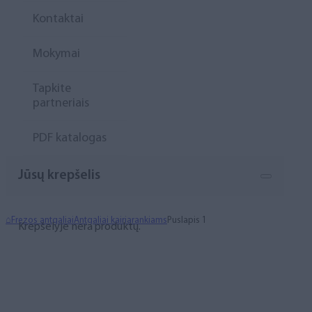
Kontaktai
Mokymai
Tapkite
partneriais
PDF katalogas
Jūsų krepšelis
⌂
Frezos antgaliai
Antgaliai kairiarankiams
Puslapis 1
Krepšelyje nėra produktų.