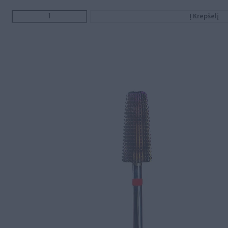
Į Krepšelį