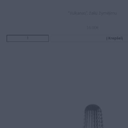
“Vulkanas”, žaliu žymėjimu
16.00
€
Į Krepšelį