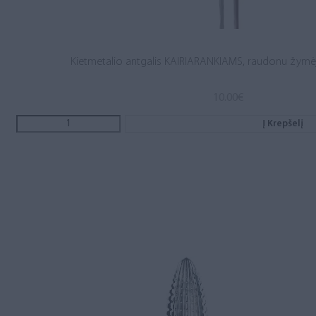
Kietmetalio antgalis KAIRIARANKIAMS, raudonu žymėjim
10.00
€
Į Krepšelį