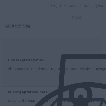
Antgalis „Vulkanas”, žaliu žymėjimu
12.00
€
Gauti priminimą
Greitas pristatymas
Visus produktus turime vietoje ir pristatome visoje Lietuvoje
Klientų aptarnavimas
Jeigu turite klausimų ar iškilo problemų su užsakymu, mus pas