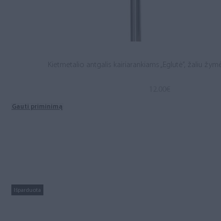
Kietmetalio antgalis kairiarankiams „Eglutė”, žaliu žymėj
12.00
€
Gauti priminimą
Išparduota