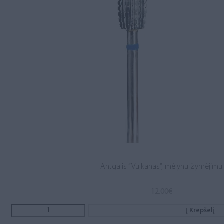
Antgalis “Vulkanas”, mėlynu žymėjimu
12.00
€
Į Krepšelį