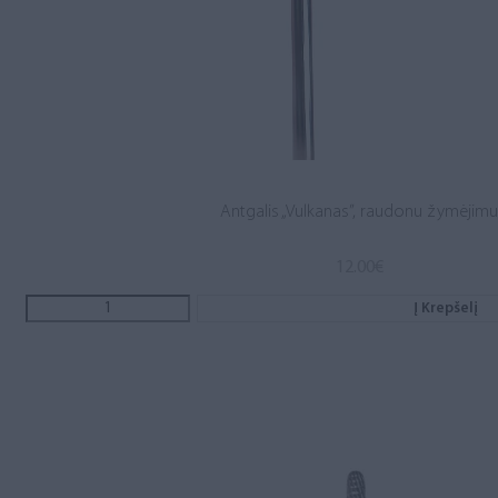
Antgalis „Vulkanas”, raudonu žymėjim
12.00
€
Į Krepšelį