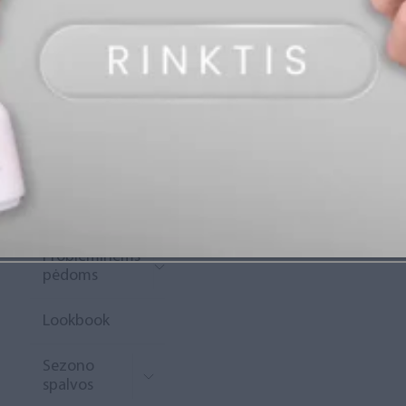
„Diamond
Rewards“
Naujoko
krepšelis
Išpardavimas
Naujienos
Probleminėms
pėdoms
Lookbook
Sezono
spalvos