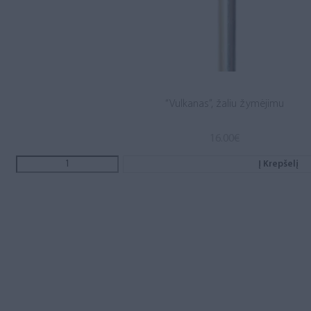
“Vulkanas”, žaliu žymėjimu
16.00
€
Į Krepšelį