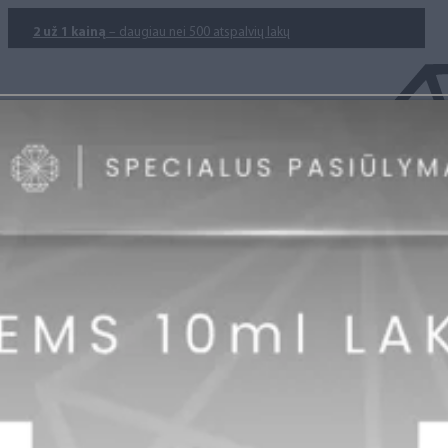
2 už 1 kainą
– daugiau nei 500 atspalvių lakų