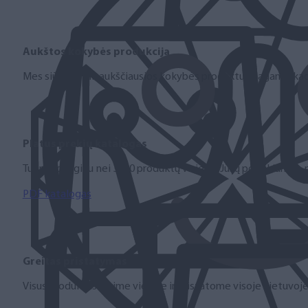
Aukštos kokybės produkcija
Mes siūlome tik aukščiausios kokybės produktus nagams, ka
Platus prekių katalogas
Turime daugiau nei 3000 produktų visiems Jūsų poreikiams – nu
PDF katalogas
Greitas pristatymas
Visus produktus turime vietoje ir pristatome visoje Lietuvoje