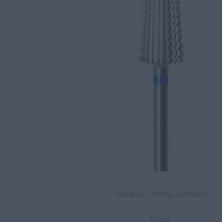
“Vulkanas”, mėlynu žymėjimu
12.00
€