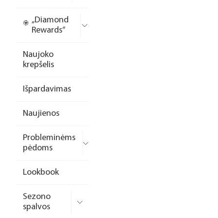
„Diamond
Rewards“
Naujoko
krepšelis
Išpardavimas
Naujienos
Probleminėms
pėdoms
Lookbook
Sezono
spalvos