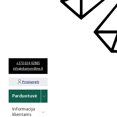
+370 654 42885
info@diamondline.lt
Prisijungti
Parduotuvė
Informacija
klientams