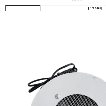
Į Krepšelį