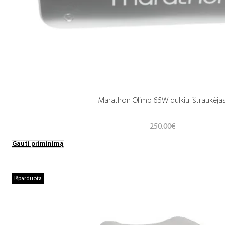
Marathon Olimp 65W dulkių ištraukėja
250.00
€
Gauti priminimą
Išparduota