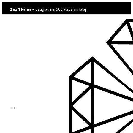
2 už 1 kainą
– daugiau nei 500 atspalvių lakų