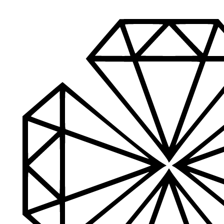
Klientų aptarnavimas
Jeigu turite klausimų ar iškilo problemų su užsakymu, mus pas
Aukštos kokybės produkcija
Mes siūlome tik aukščiausios kokybės produktus nagams, ka
Platus prekių katalogas
Turime daugiau nei 3000 produktų visiems Jūsų poreikiams – nu
PDF katalogas