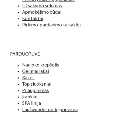
Užsakymo sekimas
PDF katalogas
Apmokėjimo būdai
Kontaktai
Pirkimo-pardavimo taisyklės
PARDUOTUVĖ
Naujoko krepšelis
Geliniai lakai
Bazės
Top sluoksniai
Priauginimas
Įrankiai
SPA linija
Laufwunder pėdų priežiūra