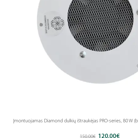
Įmontuojamas Diamond dulkių ištraukėjas PRO-series, 80 W (b
120.00
€
Original
Current
150.00
€