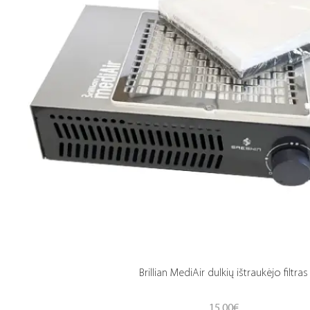
Brillian MediAir dulkių ištraukėjo filtras
15.00
€