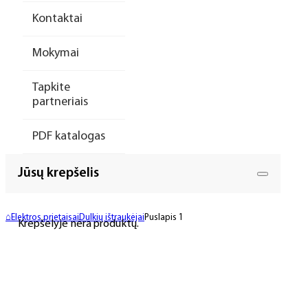
Kontaktai
Mokymai
Tapkite
partneriais
PDF katalogas
Jūsų krepšelis
⌂
Elektros prietaisai
Dulkių ištraukėjai
Puslapis 1
Krepšelyje nėra produktų.