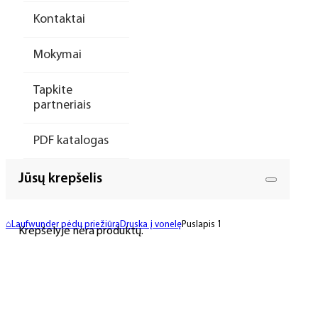
Kontaktai
Mokymai
Tapkite
partneriais
PDF katalogas
Jūsų krepšelis
⌂
Laufwunder pėdų priežiūra
Druska į vonelę
Puslapis 1
Krepšelyje nėra produktų.