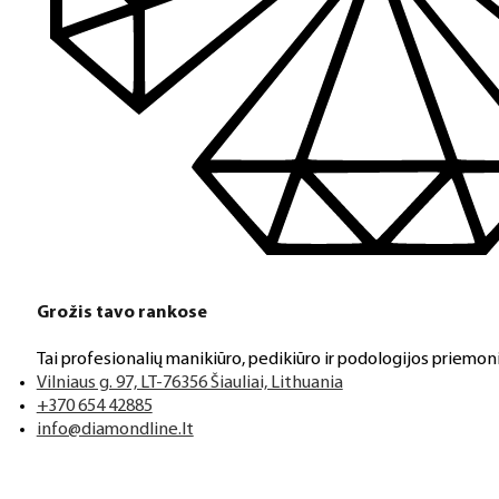
Greitas pristatymas
Visus produktus turime vietoje ir pristatome visoje Lietuvoje
Klientų aptarnavimas
Jeigu turite klausimų ar iškilo problemų su užsakymu, mus pas
Grožis tavo rankose
Aukštos kokybės produkcija
Tai profesionalių manikiūro, pedikiūro ir podologijos priemoni
Mes siūlome tik aukščiausios kokybės produktus nagams, ka
Vilniaus g. 97, LT-76356 Šiauliai, Lithuania
+370 654 42885
info@diamondline.lt