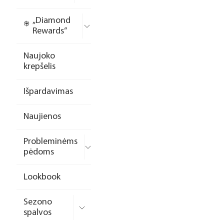
„Diamond
Rewards“
Naujoko
krepšelis
Išpardavimas
Naujienos
Probleminėms
pėdoms
Lookbook
Sezono
spalvos