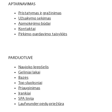
Platus prekių katalogas
APTARNAVIMAS
Turime daugiau nei 3000 produktų visiems Jūsų poreikiams – nu
Pristatymas ir grąžinimas
PDF katalogas
Užsakymo sekimas
Apmokėjimo būdai
Kontaktai
Pirkimo-pardavimo taisyklės
PARDUOTUVĖ
Naujoko krepšelis
Geliniai lakai
Bazės
Top sluoksniai
Priauginimas
Įrankiai
SPA linija
Laufwunder pėdų priežiūra