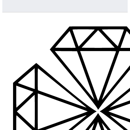
…
Klientų aptarnavimas
Jeigu turite klausimų ar iškilo problemų su užsakymu, mus pas
Aukštos kokybės produkcija
Mes siūlome tik aukščiausios kokybės produktus nagams, ka
Platus prekių katalogas
Turime daugiau nei 3000 produktų visiems Jūsų poreikiams – nu
PDF katalogas