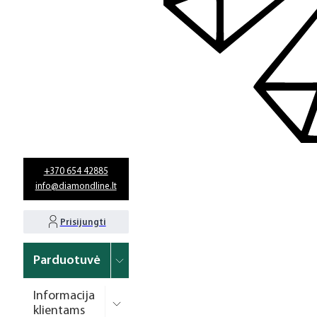
+370 654 42885
info@diamondline.lt
Prisijungti
Parduotuvė
Informacija
klientams