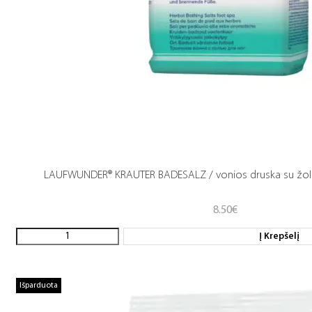
LAUFWUNDER® KRAUTER BADESALZ / vonios druska su žolel
8.50
€
Į Krepšelį
Išparduota