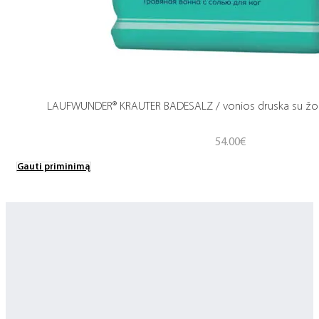
LAUFWUNDER® KRAUTER BADESALZ / vonios druska su žoleli
54.00
€
Gauti priminimą
Greitas pristatymas
Visus produktus turime vietoje ir pristatome visoje Lietuvoje