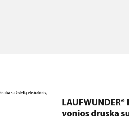
ka su žolelių ekstraktais,
LAUFWUNDER® K
vonios druska su