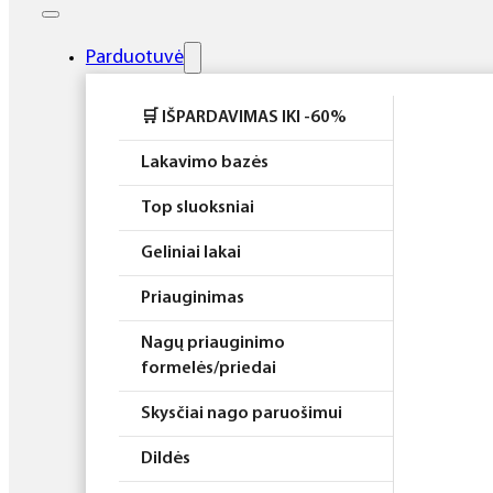
Elektros prietaisai
Higiena
Parduotuvė
Atributika
🛒 IŠPARDAVIMAS IKI -60%
Rinkiniai
Lakavimo bazės
Top sluoksniai
Geliniai lakai
Priauginimas
Nagų priauginimo
formelės/priedai
Skysčiai nago paruošimui
Dildės