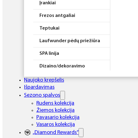
Įrankiai
Frezos antgaliai
Teptukai
Laufwunder pėdų priežiūra
SPA linija
Dizaino/dekoravimo
priemonės
Naujoko krepšelis
Elektros prietaisai
Išpardavimas
Sezono spalvos
Higiena
Rudens kolekcija
Žiemos kolekcija
Atributika
Pavasario kolekcija
Rinkiniai
Vasaros kolekcija
„Diamond Rewards“