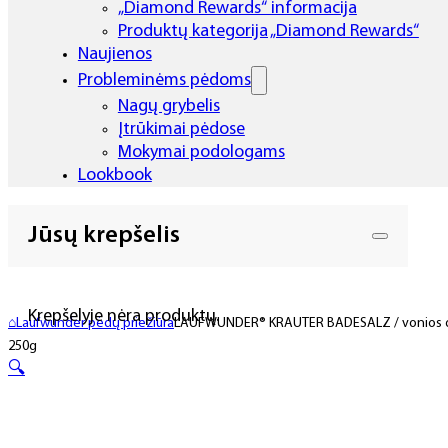
„Diamond Rewards“ informacija
Produktų kategorija „Diamond Rewards“
Naujienos
Probleminėms pėdoms
Nagų grybelis
Įtrūkimai pėdose
Mokymai podologams
Lookbook
Jūsų krepšelis
Krepšelyje nėra produktų.
⌂
Laufwunder pėdų priežiūra
LAUFWUNDER® KRAUTER BADESALZ / vonios drus
250g
🔍