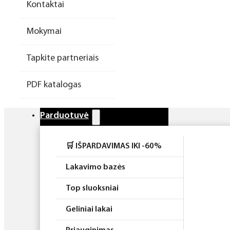
Kontaktai
Higiena
Mokymai
Atributika
Tapkite partneriais
Rinkiniai
PDF katalogas
Parduotuvė
🛒 IŠPARDAVIMAS IKI -60%
Lakavimo bazės
Top sluoksniai
Geliniai lakai