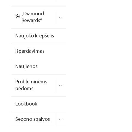
Nagų priauginimo
„Diamond
formelės/priedai
Rewards“
Skysčiai nago paruošimui
Naujoko krepšelis
Dildės
Išpardavimas
Įrankiai
Frezos antgaliai
Naujienos
Teptukai
Probleminėms
Laufwunder pėdų priežiūra
pėdoms
SPA linija
Lookbook
Dizaino/dekoravimo
priemonės
Sezono spalvos
Elektros prietaisai