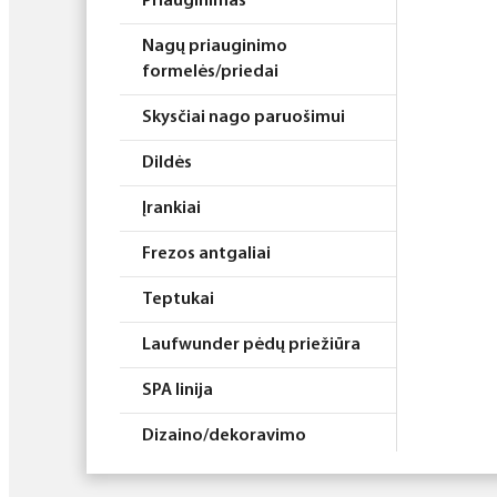
Priauginimas
Nagų priauginimo
formelės/priedai
Skysčiai nago paruošimui
Dildės
Įrankiai
Frezos antgaliai
Teptukai
Laufwunder pėdų priežiūra
SPA linija
Dizaino/dekoravimo
priemonės