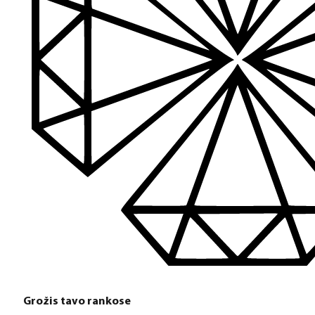
Platus prekių katalogas
Turime daugiau nei 3000 produktų visiems Jūsų poreikiams – nu
PDF katalogas
Greitas pristatymas
Visus produktus turime vietoje ir pristatome visoje Lietuvoje
Klientų aptarnavimas
Jeigu turite klausimų ar iškilo problemų su užsakymu, mus pas