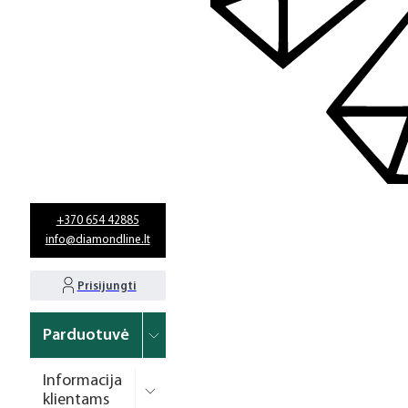
+370 654 42885
info@diamondline.lt
Prisijungti
Parduotuvė
Informacija
klientams