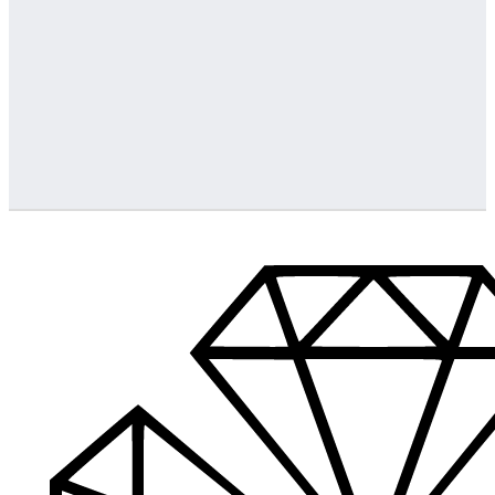
Greitas pristatymas
Visus produktus turime vietoje ir pristatome visoje Lietuvoje
…
Klientų aptarnavimas
Jeigu turite klausimų ar iškilo problemų su užsakymu, mus pas
Aukštos kokybės produkcija
Mes siūlome tik aukščiausios kokybės produktus nagams, ka