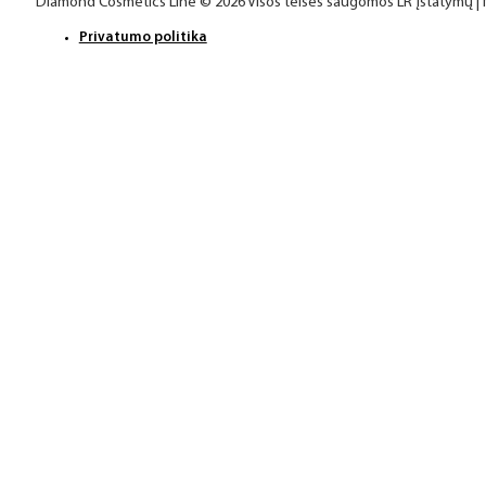
Youtube
Diamond Cosmetics Line © 2026 Visos teisės saugomos LR įstatymų |
Privatumo politika