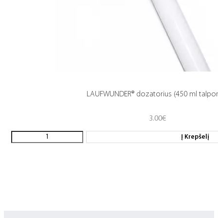
LAUFWUNDER® dozatorius (450 ml talpo
3.00
€
Į Krepšelį