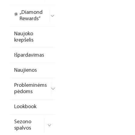
„Diamond
Rewards“
Naujoko
krepšelis
Išpardavimas
Naujienos
Probleminėms
pėdoms
Lookbook
Sezono
spalvos