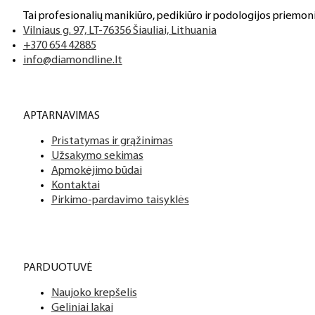
Grožis tavo rankose
Aukštos kokybės produkcija
Tai profesionalių manikiūro, pedikiūro ir podologijos priemoni
Mes siūlome tik aukščiausios kokybės produktus nagams, ka
Vilniaus g. 97, LT-76356 Šiauliai, Lithuania
+370 654 42885
info@diamondline.lt
Platus prekių katalogas
APTARNAVIMAS
Turime daugiau nei 3000 produktų visiems Jūsų poreikiams – nu
Pristatymas ir grąžinimas
PDF katalogas
Užsakymo sekimas
Apmokėjimo būdai
Kontaktai
Pirkimo-pardavimo taisyklės
PARDUOTUVĖ
Naujoko krepšelis