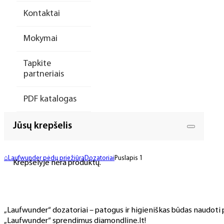
Kontaktai
Mokymai
Tapkite
partneriais
PDF katalogas
Jūsų krepšelis
⌂
Laufwunder pėdų priežiūra
Dozatoriai
Puslapis 1
Krepšelyje nėra produktų.
„Laufwunder“ dozatoriai – patogus ir higieniškas būdas naudoti p
„Laufwunder“ sprendimus diamondline.lt!