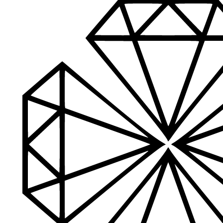
Jeigu turite klausimų ar iškilo problemų su užsakymu, mus pas
Aukštos kokybės produkcija
Mes siūlome tik aukščiausios kokybės produktus nagams, ka
Platus prekių katalogas
Turime daugiau nei 3000 produktų visiems Jūsų poreikiams – nu
PDF katalogas
Greitas pristatymas
Visus produktus turime vietoje ir pristatome visoje Lietuvoje