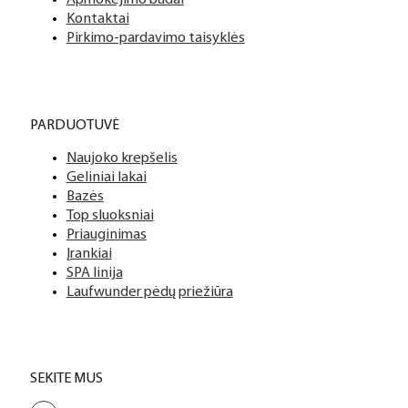
Apmokėjimo būdai
Kontaktai
Pirkimo-pardavimo taisyklės
PARDUOTUVĖ
Naujoko krepšelis
Geliniai lakai
Bazės
Top sluoksniai
Priauginimas
Įrankiai
SPA linija
Laufwunder pėdų priežiūra
SEKITE MUS