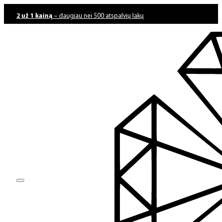
2 už 1 kainą
– daugiau nei 500 atspalvių lakų