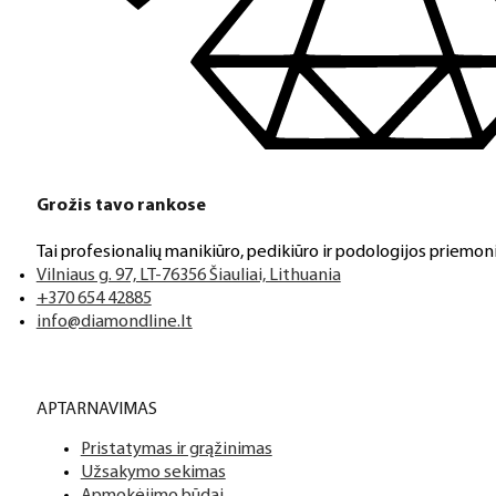
Klientų aptarnavimas
Jeigu turite klausimų ar iškilo problemų su užsakymu, mus pas
Grožis tavo rankose
Tai profesionalių manikiūro, pedikiūro ir podologijos priemoni
Aukštos kokybės produkcija
Vilniaus g. 97, LT-76356 Šiauliai, Lithuania
Mes siūlome tik aukščiausios kokybės produktus nagams, ka
+370 654 42885
info@diamondline.lt
Platus prekių katalogas
APTARNAVIMAS
Turime daugiau nei 3000 produktų visiems Jūsų poreikiams – nu
Pristatymas ir grąžinimas
Užsakymo sekimas
PDF katalogas