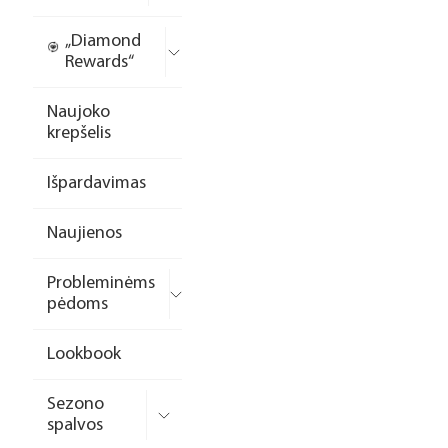
„Diamond
Rewards“
Naujoko
krepšelis
Išpardavimas
Naujienos
Probleminėms
pėdoms
Lookbook
Sezono
spalvos