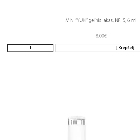
MINI “YUKI” gelinis lakas, NR. 5, 6 ml
8.00
€
Į Krepšelį