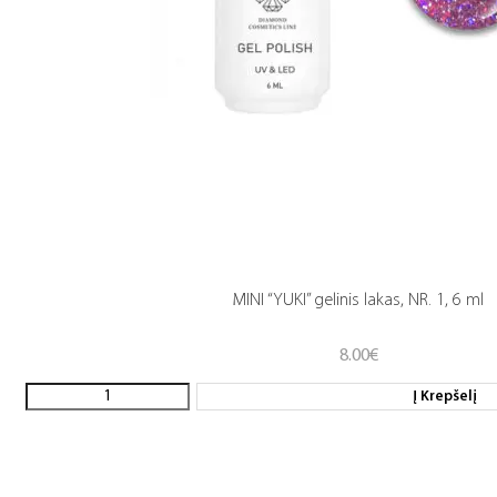
MINI “YUKI” gelinis lakas, NR. 1, 6 ml
8.00
€
Į Krepšelį