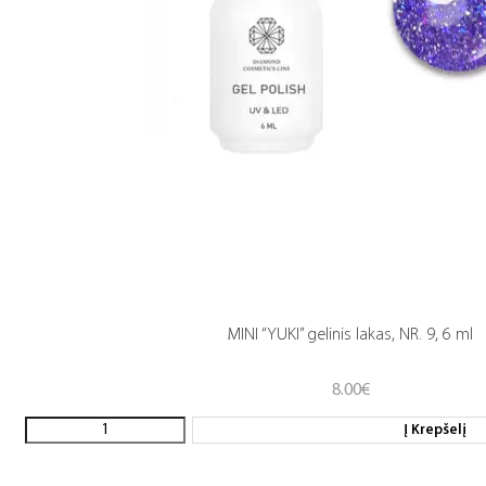
MINI “YUKI” gelinis lakas, NR. 9, 6 ml
8.00
€
Į Krepšelį