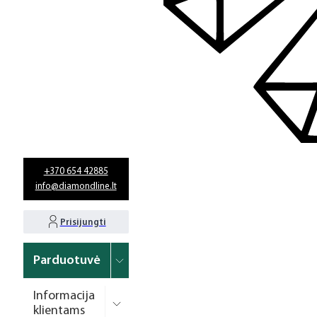
+370 654 42885
info@diamondline.lt
Prisijungti
Parduotuvė
Informacija
klientams