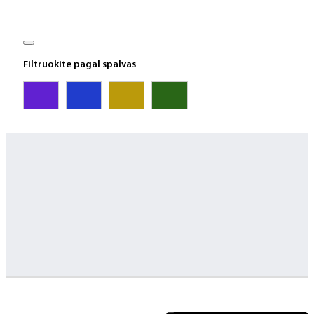
Filtruokite pagal spalvas
Greitas pristatymas
Visus produktus turime vietoje ir pristatome visoje Lietuvoje
Klientų aptarnavimas