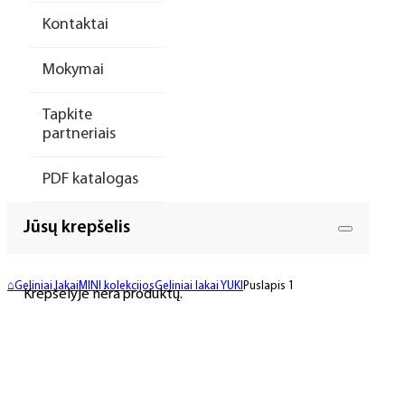
Kontaktai
Mokymai
Tapkite
partneriais
PDF katalogas
Jūsų krepšelis
⌂
Geliniai lakai
MINI kolekcijos
Geliniai lakai YUKI
Puslapis 1
Krepšelyje nėra produktų.