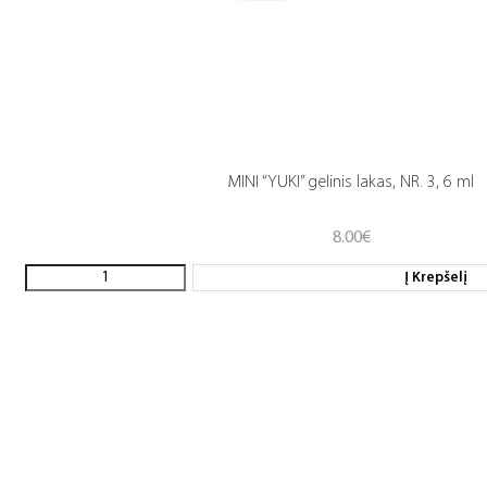
MINI “YUKI” gelinis lakas, NR. 3, 6 ml
8.00
€
Į Krepšelį