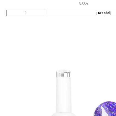
8.00
€
Į Krepšelį