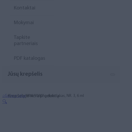
Kontaktai
Mokymai
Tapkite
partneriais
PDF katalogas
Jūsų krepšelis
Krepšelyje nėra produktų.
⌂
Geliniai lakai
MINI “YUKI” gelinis lakas, NR. 3, 6 ml
🔍