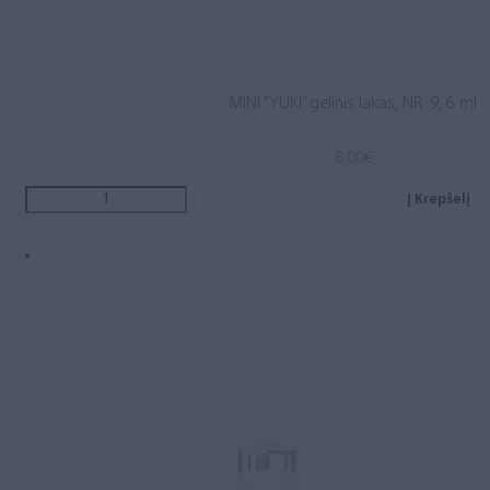
MINI “YUKI” gelinis lakas, NR. 9, 6 ml
8.00
€
Į Krepšelį