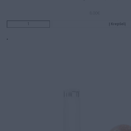
8.00
€
Į Krepšelį