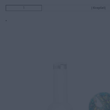
Į Krepšelį