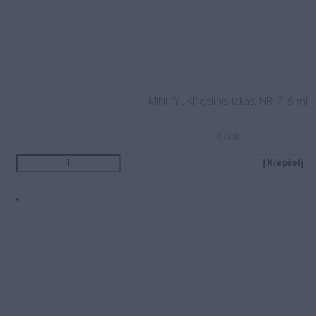
MINI “YUKI” gelinis lakas, NR. 7, 6 ml
8.00
€
Į Krepšelį