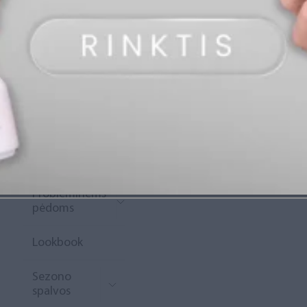
„Diamond
Rewards“
Naujoko
krepšelis
Išpardavimas
Naujienos
Probleminėms
pėdoms
Lookbook
Sezono
spalvos