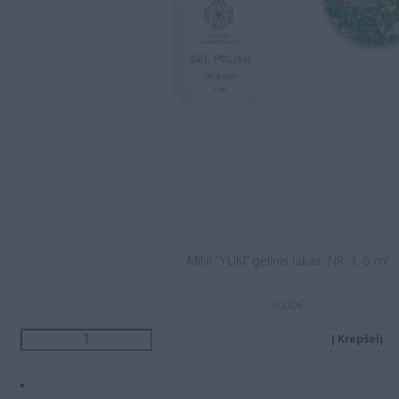
MINI “YUKI” gelinis lakas, NR. 3, 6 ml
8.00
€
Į Krepšelį