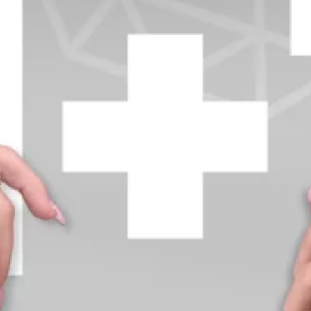
+370 654 42885
info@diamondline.lt
Prisijungti
Parduotuvė
Informacija
klientams