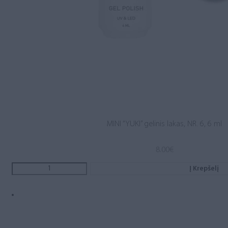
MINI “YUKI” gelinis lakas, NR. 6, 6 ml
8.00
€
Į Krepšelį