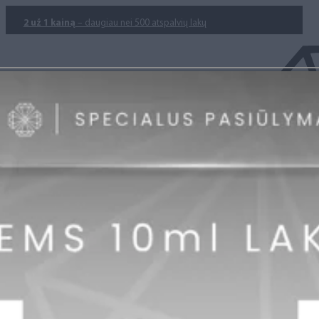
2 už 1 kainą
– daugiau nei 500 atspalvių lakų