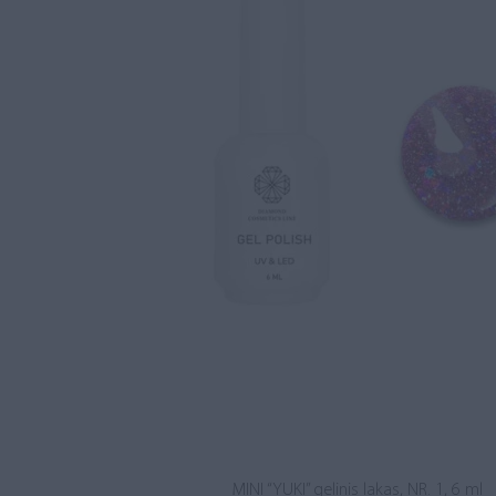
MINI “YUKI” gelinis lakas, NR. 1, 6 ml