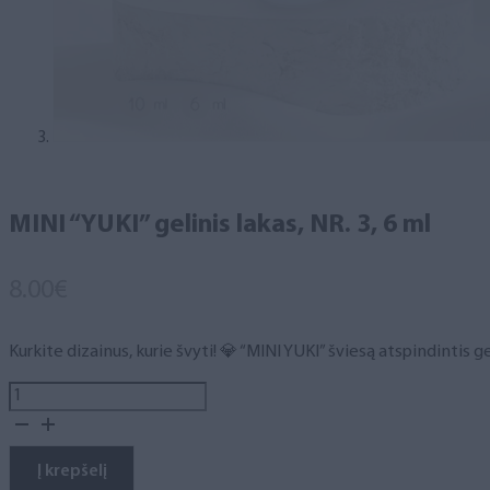
MINI “YUKI” gelinis lakas, NR. 3, 6 ml
8.00
€
Kurkite dizainus, kurie švyti! 💎 “MINI YUKI” šviesą atspindintis ge
produkto
kiekis:
MINI
"YUKI"
Į krepšelį
gelinis