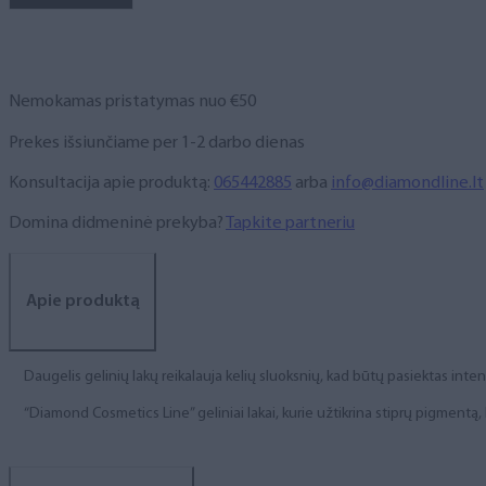
lakas,
NR.
3,
6
Nemokamas pristatymas nuo €50
ml
Prekes išsiunčiame per 1-2 darbo dienas
Konsultacija apie produktą:
065442885
arba
info@diamondline.lt
Domina didmeninė prekyba?
Tapkite partneriu
Apie produktą
Daugelis gelinių lakų reikalauja kelių sluoksnių, kad būtų pasiektas int
“Diamond Cosmetics Line” geliniai lakai, kurie užtikrina stiprų pigment