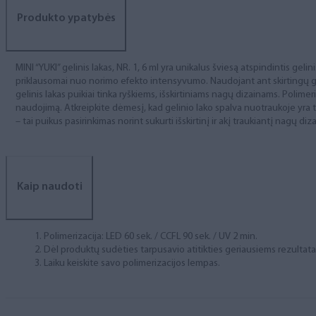
Produkto ypatybės
MINI “YUKI” gelinis lakas, NR. 1, 6 ml yra unikalus šviesą atspindintis gelini
priklausomai nuo norimo efekto intensyvumo. Naudojant ant skirtingų gelini
gelinis lakas puikiai tinka ryškiems, išskirtiniams nagų dizainams. Pol
naudojimą. Atkreipkite dėmesį, kad gelinio lako spalva nuotraukoje yra tik
– tai puikus pasirinkimas norint sukurti išskirtinį ir akį traukiantį nagų diza
Kaip naudoti
Polimerizacija: LED 60 sek. / CCFL 90 sek. / UV 2 min.
Dėl produktų sudėties tarpusavio atitikties geriausiems rezulta
Laiku keiskite savo polimerizacijos lempas.