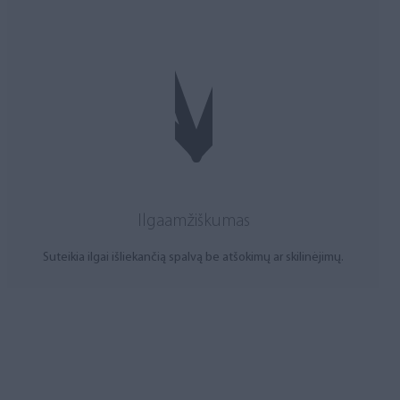
Ilgaamžiškumas
Suteikia ilgai išliekančią spalvą be atšokimų ar skilinėjimų.