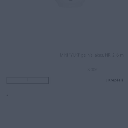
MINI “YUKI” gelinis lakas, NR. 2, 6 ml
8.00
€
Į Krepšelį