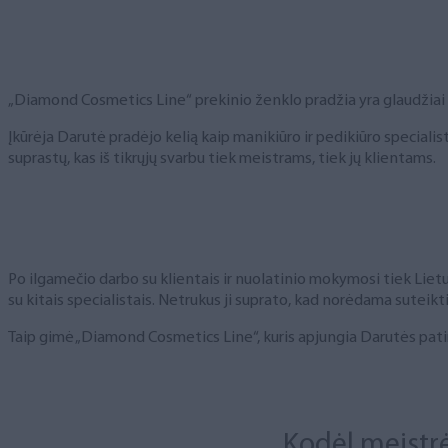
„Diamond Cosmetics Line“ prekinio ženklo pradžia yra glaudžiai 
Įkūrėja Darutė pradėjo kelią kaip manikiūro ir pedikiūro specia
suprastų, kas iš tikrųjų svarbu tiek meistrams, tiek jų klientams.
Po ilgamečio darbo su klientais ir nuolatinio mokymosi tiek Lie
su kitais specialistais. Netrukus ji suprato, kad norėdama suteikti
Taip gimė „Diamond Cosmetics Line“, kuris apjungia Darutės patirtį
Kodėl meistrė