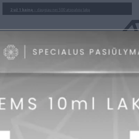
2 už 1 kainą
– daugiau nei 500 atspalvių lakų