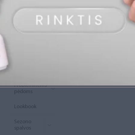
„Diamond
Rewards“
Naujoko
krepšelis
Išpardavimas
Naujienos
Probleminėms
pėdoms
Lookbook
Sezono
spalvos