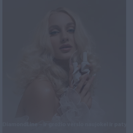
DiamondLine – ir grožio verslo naujokei ir patyru