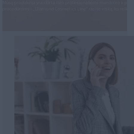
Mūsų produkcija yra skirta tiek profesionaliems manikiūro ir pe
procedūroms – „Diamond Cosmetics Line“ rasite viską, ko reikia.