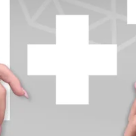
+370 654 42885
info@diamondline.lt
Prisijungti
Parduotuvė
Informacija
klientams