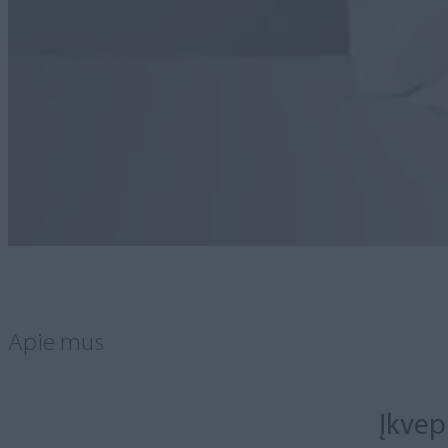
Apie mus
Įkvep