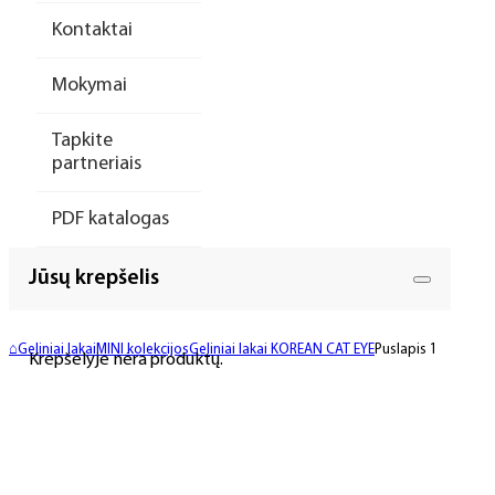
Kontaktai
Mokymai
Tapkite
partneriais
PDF katalogas
Jūsų krepšelis
⌂
Geliniai lakai
MINI kolekcijos
Geliniai lakai KOREAN CAT EYE
Puslapis 1
Krepšelyje nėra produktų.