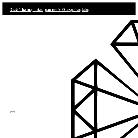
2 už 1 kainą
– daugiau nei 500 atspalvių lakų