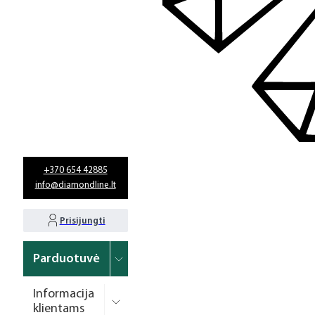
+370 654 42885
info@diamondline.lt
Prisijungti
Parduotuvė
Informacija
klientams