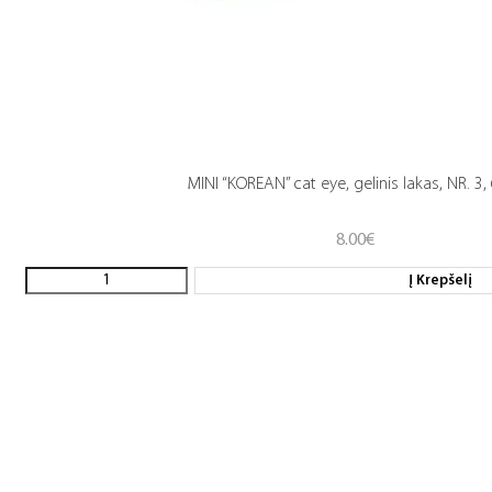
MINI “KOREAN” cat eye, gelinis lakas, NR. 3,
8.00
€
Į Krepšelį