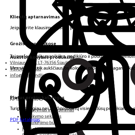
Grožis tavo rankose
Tai profesionalių manikiūro, pedikiūro ir podologijos priemoni
Vilniaus g. 97, LT-76356 Šiauliai, Lithuania
+370 654 42885
info@diamondline.lt
APTARNAVIMAS
Pristatymas ir grąžinimas
Užsakymo sekimas
Apmokėjimo būdai
Kontaktai
Pirkimo-pardavimo taisyklės