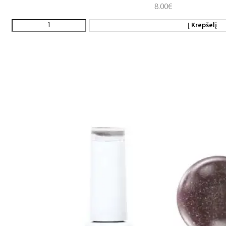
8.00
€
Į Krepšelį