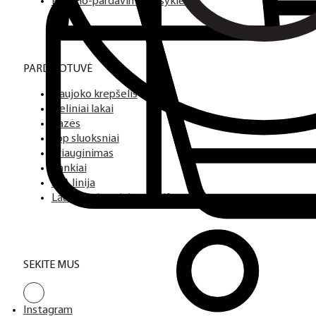
PARDUOTUVĖ
Naujoko krepšelis
Geliniai lakai
Bazės
Top sluoksniai
Priauginimas
Įrankiai
SPA linija
Laufwunder pėdų priežiūra
SEKITE MUS
Instagram