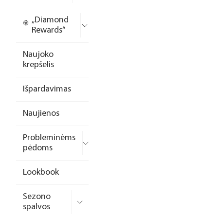
„Diamond
Rewards“
Naujoko
krepšelis
Išpardavimas
Naujienos
Probleminėms
pėdoms
Lookbook
Sezono
spalvos