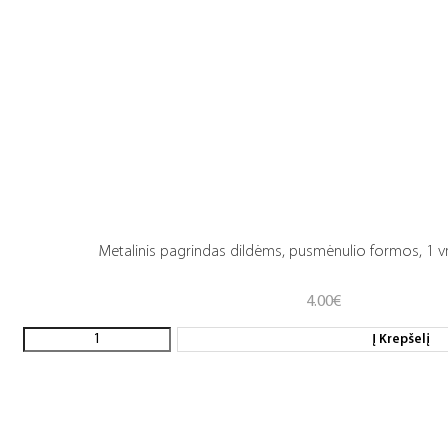
Metalinis pagrindas dildėms, pusmėnulio formos, 1 
4.00
€
Į Krepšelį