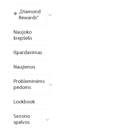
„Diamond
Rewards“
Naujoko
krepšelis
Išpardavimas
Naujienos
Probleminėms
pėdoms
Lookbook
Sezono
spalvos