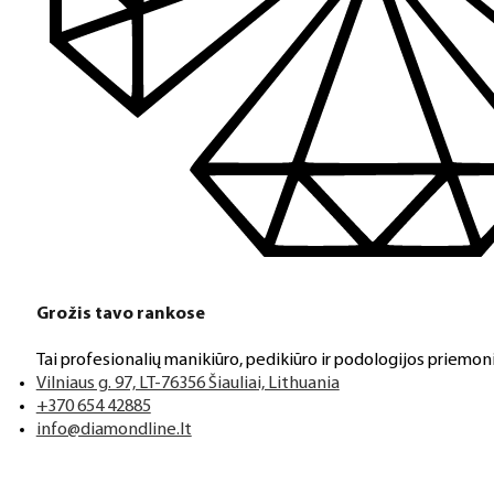
Grožis tavo rankose
Tai profesionalių manikiūro, pedikiūro ir podologijos priemoni
Vilniaus g. 97, LT-76356 Šiauliai, Lithuania
+370 654 42885
info@diamondline.lt