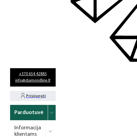
+370 654 42885
info@diamondline.lt
Prisijungti
Parduotuvė
Informacija
klientams