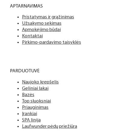
APTARNAVIMAS
Pristatymas ir grąžinimas
Užsakymo sekimas
Apmokėjimo būdai
Kontaktai
Pirkimo-pardavimo taisyklės
PARDUOTUVĖ
Naujoko krepšelis
Geliniai lakai
Bazės
Top sluoksniai
Priauginimas
Įrankiai
SPA linija
Laufwunder pėdų priežiūra