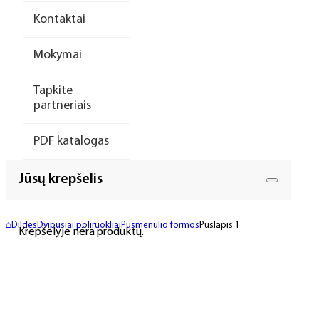
Kontaktai
Mokymai
Tapkite
partneriais
PDF katalogas
Jūsų krepšelis
⌂
Dildės
Dvipusiai poliruokliai
Pusmėnulio formos
Puslapis 1
Krepšelyje nėra produktų.