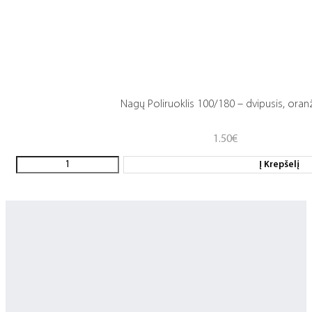
Nagų Poliruoklis 100/180 – dvipusis, oranž
1.50
€
Į Krepšelį