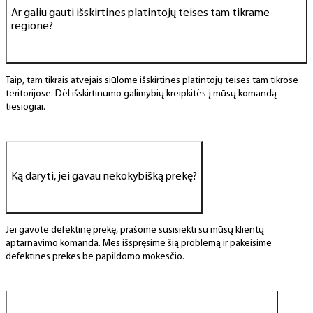
Ar galiu gauti išskirtines platintojų teises tam tikrame
regione?
Taip, tam tikrais atvejais siūlome išskirtines platintojų teises tam tikrose
teritorijose. Dėl išskirtinumo galimybių kreipkitės į mūsų komandą
tiesiogiai.
Ką daryti, jei gavau nekokybišką prekę?
Jei gavote defektinę prekę, prašome susisiekti su mūsų klientų
aptarnavimo komanda. Mes išspręsime šią problemą ir pakeisime
defektines prekes be papildomo mokesčio.