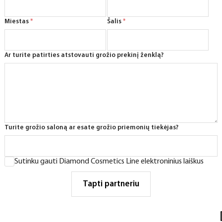
Miestas
*
Šalis
*
Ar turite patirties atstovauti grožio prekinį ženklą?
Turite grožio saloną ar esate grožio priemonių tiekėjas?
C
Sutinku gauti Diamond Cosmetics Line elektroninius laiškus
h
e
Tapti partneriu
c
k
b
o