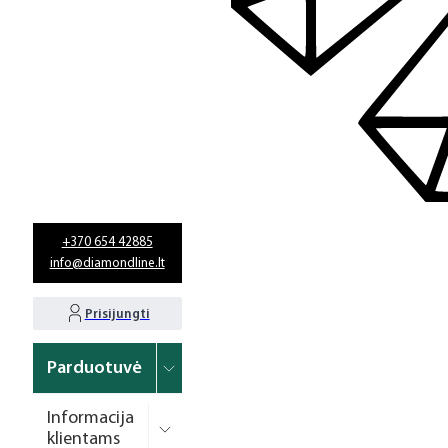
+370 654 42885
info@diamondline.lt
Prisijungti
Parduotuvė
Informacija
klientams