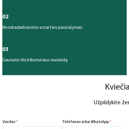
02
Bendradarbiavimo sutarties pasirašymas
03
Gaunate distributoriaus nuolaidą
Kvieči
Užpildykite že
Vardas
*
Telefonas arba WhatsApp
*