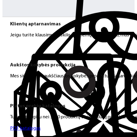
Klientų aptarnavimas
Jeigu turite klausimų ar iškilo problemų su užsakymu, mus pas
Aukštos kokybės produkcija
Mes siūlome tik aukščiausios kokybės produktus nagams, ka
Platus prekių katalogas
Turime daugiau nei 3000 produktų visiems Jūsų poreikiams – nu
PDF katalogas