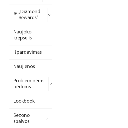
„Diamond
Rewards“
Naujoko
krepšelis
Išpardavimas
Naujienos
Probleminėms
pėdoms
Lookbook
Sezono
spalvos