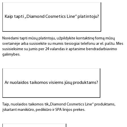
x
e
s
Kaip tapti „Diamond Cosmetics Line“ platintoju?
Norėdami tapti mūsų platintoju, užpildykite kontaktinę formą mūsų
svetainėje arba susisiekite su mumis tiesiogiai telefonu ar el. paštu. Mes
susisieksime su jumis per 24 valandas ir aptarsime bendradarbiavimo
galimybes.
Ar nuolaidos taikomos visiems jūsų produktams?
Taip, nuolaidos taikomos tik „Diamond Cosmetics Line“ produktams,
įskaitant manikiūro, pedikiūro ir SPA linijos prekes.