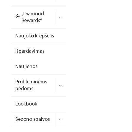
Nagų priauginimo
„Diamond
formelės/priedai
Rewards“
Skysčiai nago paruošimui
Naujoko krepšelis
Dildės
Išpardavimas
Įrankiai
Frezos antgaliai
Naujienos
Teptukai
Probleminėms
Laufwunder pėdų priežiūra
pėdoms
SPA linija
Lookbook
Dizaino/dekoravimo
priemonės
Sezono spalvos
Elektros prietaisai