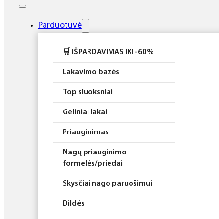
Elektros prietaisai
Higiena
Parduotuvė
Atributika
🛒 IŠPARDAVIMAS IKI -60%
Rinkiniai
Lakavimo bazės
Top sluoksniai
Geliniai lakai
Priauginimas
Nagų priauginimo
formelės/priedai
Skysčiai nago paruošimui
Dildės