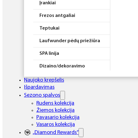
Įrankiai
Frezos antgaliai
Teptukai
Laufwunder pėdų priežiūra
SPA linija
Dizaino/dekoravimo
priemonės
Naujoko krepšelis
Elektros prietaisai
Išpardavimas
Sezono spalvos
Higiena
Rudens kolekcija
Žiemos kolekcija
Atributika
Pavasario kolekcija
Rinkiniai
Vasaros kolekcija
„Diamond Rewards“