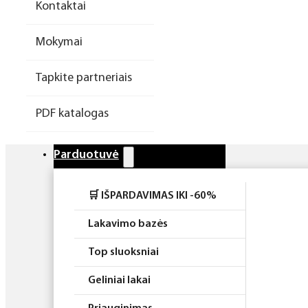
Kontaktai
Higiena
Mokymai
Atributika
Tapkite partneriais
Rinkiniai
PDF katalogas
Parduotuvė
🛒 IŠPARDAVIMAS IKI -60%
Lakavimo bazės
Top sluoksniai
Geliniai lakai