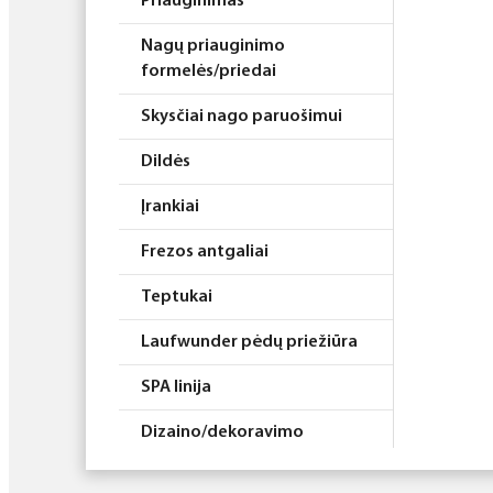
Priauginimas
Nagų priauginimo
formelės/priedai
Skysčiai nago paruošimui
Dildės
Įrankiai
Frezos antgaliai
Teptukai
Laufwunder pėdų priežiūra
SPA linija
Dizaino/dekoravimo
priemonės