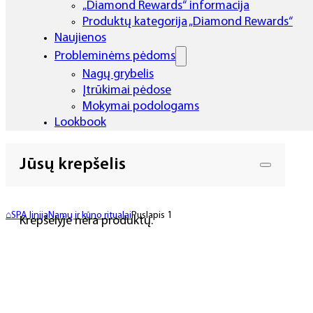
„Diamond Rewards“ informacija
Produktų kategorija „Diamond Rewards“
Naujienos
Probleminėms pėdoms
Nagų grybelis
Įtrūkimai pėdose
Mokymai podologams
Lookbook
Jūsų krepšelis
⌂
SPA linija
Namų ir kūno ritualai
Puslapis 1
Krepšelyje nėra produktų.