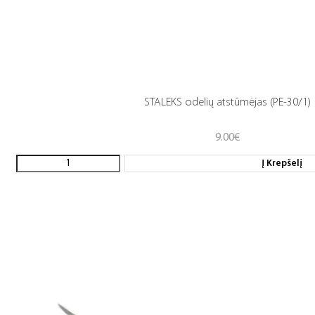
STALEKS odelių atstūmėjas (PE-30/1)
9.00
€
Į Krepšelį