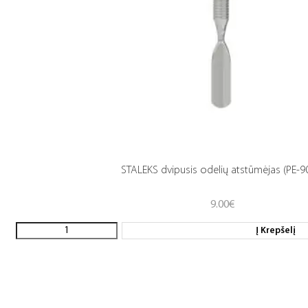
STALEKS dvipusis odelių atstūmėjas (PE-9
9.00
€
Į Krepšelį