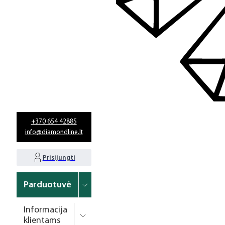
+370 654 42885
info@diamondline.lt
Prisijungti
Parduotuvė
Informacija
klientams