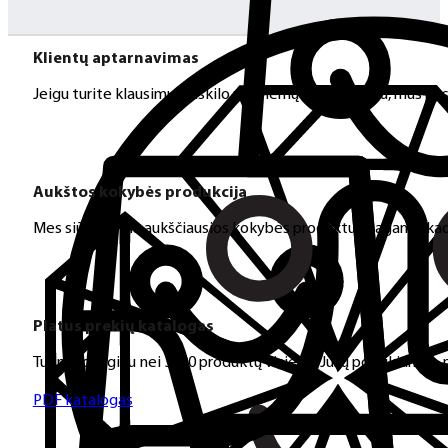
Klientų aptarnavimas
Jeigu turite klausimų ar iškilo problemų su užsakymu, mus pas
Aukštos kokybės produkcija
Mes siūlome tik aukščiausios kokybės produktus nagams, ka
Platus prekių katalogas
Turime daugiau nei 3000 produktų visiems Jūsų poreikiams – nu
PDF katalogas