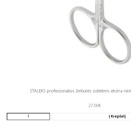
STALEKS profesionalios žirklutės odelėms ekstra rie
27.00
€
Į Krepšelį