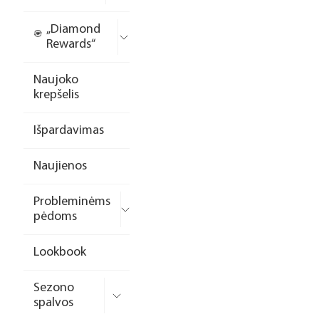
„Diamond
Rewards“
Naujoko
krepšelis
Išpardavimas
Naujienos
Probleminėms
pėdoms
Lookbook
Sezono
spalvos