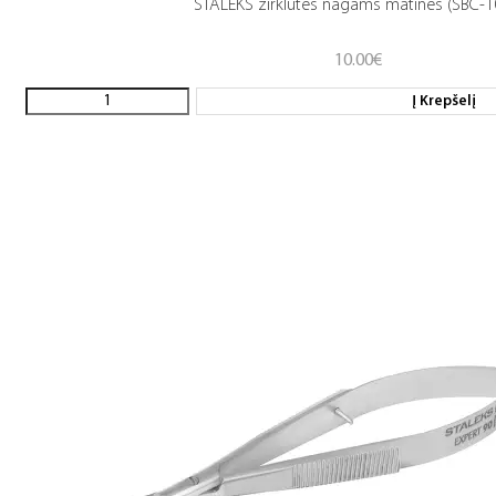
STALEKS žirklutės nagams matinės (SBC-1
10.00
€
Į Krepšelį