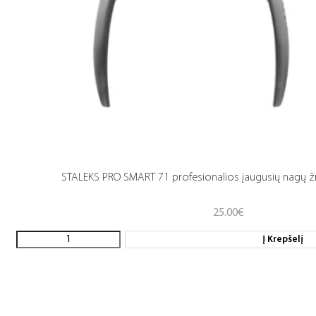
STALEKS PRO SMART 71 profesionalios įaugusių nagų ž
25.00
€
Į Krepšelį