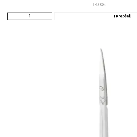
14.00
€
Į Krepšelį