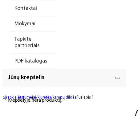
Kontaktai
Mokymai
Tapkite
partneriais
PDF katalogas
Jūsų krepšelis
⌂
Įrankiai
Atstūmėjai/kiuretės/kampų dildės
Puslapis 1
Krepšelyje nėra produktų.