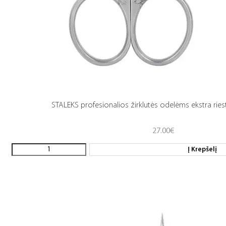
STALEKS profesionalios žirklutės odelėms ekstra rie
27.00
€
Į Krepšelį