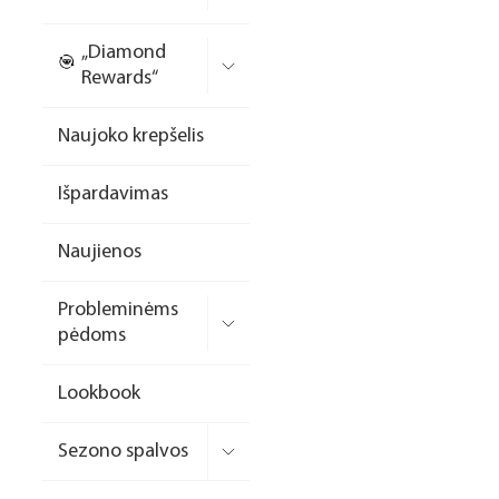
Nagų priauginimo
„Diamond
formelės/priedai
Rewards“
Skysčiai nago paruošimui
Naujoko krepšelis
Dildės
Išpardavimas
Įrankiai
Frezos antgaliai
Naujienos
Teptukai
Probleminėms
Laufwunder pėdų priežiūra
pėdoms
SPA linija
Lookbook
Dizaino/dekoravimo
priemonės
Sezono spalvos
Elektros prietaisai