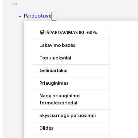
Elektros prietaisai
Higiena
Parduotuvė
Atributika
🛒 IŠPARDAVIMAS IKI -60%
Rinkiniai
Lakavimo bazės
Top sluoksniai
Geliniai lakai
Priauginimas
Nagų priauginimo
formelės/priedai
Skysčiai nago paruošimui
Dildės