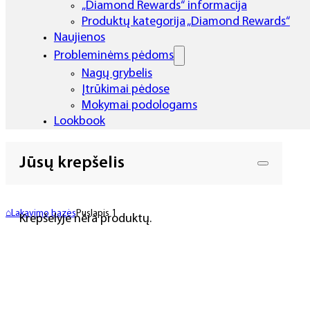
„Diamond Rewards“ informacija
Produktų kategorija „Diamond Rewards“
Naujienos
Probleminėms pėdoms
Nagų grybelis
Įtrūkimai pėdose
Mokymai podologams
Lookbook
Jūsų krepšelis
⌂
Lakavimo bazės
Puslapis 1
Krepšelyje nėra produktų.