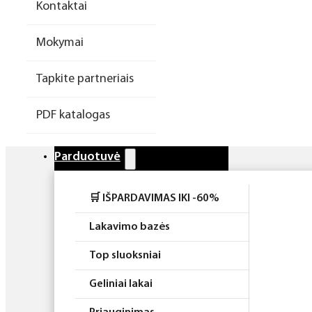
Kontaktai
Higiena
Mokymai
Atributika
Tapkite partneriais
Rinkiniai
PDF katalogas
Parduotuvė
🛒 IŠPARDAVIMAS IKI -60%
Lakavimo bazės
Top sluoksniai
Geliniai lakai