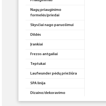
Priauginimas
Nagų priauginimo
formelės/priedai
Skysčiai nago paruošimui
Dildės
Įrankiai
Frezos antgaliai
Teptukai
Laufwunder pėdų priežiūra
SPA linija
Dizaino/dekoravimo
priemonės