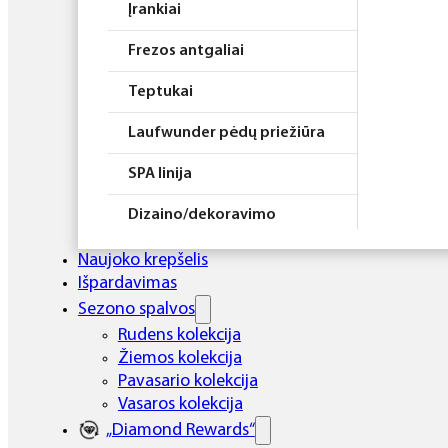
Įrankiai
Frezos antgaliai
Teptukai
Laufwunder pėdų priežiūra
SPA linija
Dizaino/dekoravimo
priemonės
Naujoko krepšelis
Elektros prietaisai
Išpardavimas
Sezono spalvos
Higiena
Rudens kolekcija
Žiemos kolekcija
Atributika
Pavasario kolekcija
Rinkiniai
Vasaros kolekcija
„Diamond Rewards“