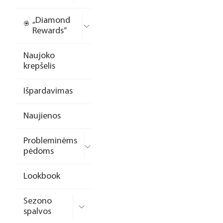
„Diamond
Rewards“
Naujoko
krepšelis
Išpardavimas
Naujienos
Probleminėms
pėdoms
Lookbook
Sezono
spalvos