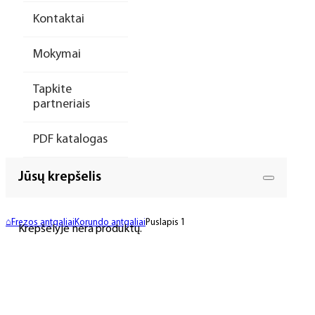
Kontaktai
Mokymai
Tapkite
partneriais
PDF katalogas
Jūsų krepšelis
⌂
Frezos antgaliai
Korundo antgaliai
Puslapis 1
Krepšelyje nėra produktų.