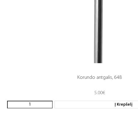
Korundo antgalis, 648
5.00
€
Į Krepšelį