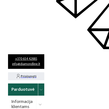
+370 654 42885
info@diamondline.lt
Prisijungti
Parduotuvė
Informacija
klientams