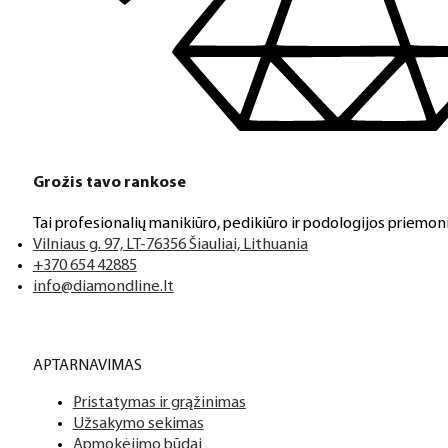
Grožis tavo rankose
Tai profesionalių manikiūro, pedikiūro ir podologijos priemoni
Vilniaus g. 97, LT-76356 Šiauliai, Lithuania
+370 654 42885
info@diamondline.lt
APTARNAVIMAS
Pristatymas ir grąžinimas
Užsakymo sekimas
Apmokėjimo būdai