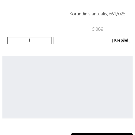
Korundinis antgalis, 661/025
5.00
€
Į Krepšelį