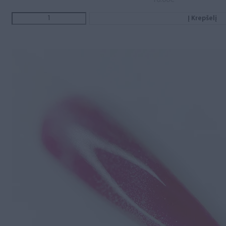
10.00
€
Į Krepšelį