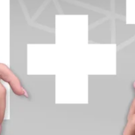
+370 654 42885
info@diamondline.lt
Prisijungti
Parduotuvė
Informacija
klientams