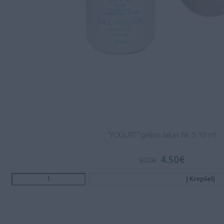
“YOGURT” gelinis lakas Nr. 5 10 ml
4.50
€
Original
Current
9.00
€
price
price
was:
is:
Į Krepšelį
9.00€.
4.50€.