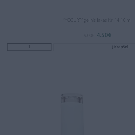
“YOGURT” gelinis lakas Nr. 14 10 ml
4.50
€
Original
Current
9.00
€
price
price
was:
is:
Į Krepšelį
9.00€.
4.50€.