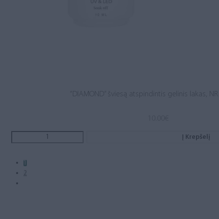
“DIAMOND” šviesą atspindintis gelinis lakas, NR.
10.00
€
Į Krepšelį
1
2