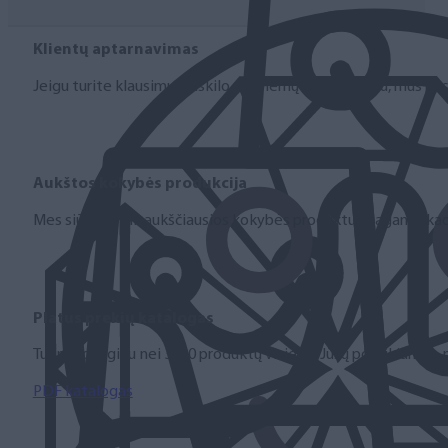
Klientų aptarnavimas
Jeigu turite klausimų ar iškilo problemų su užsakymu, mus pas
Aukštos kokybės produkcija
Mes siūlome tik aukščiausios kokybės produktus nagams, ka
Platus prekių katalogas
Turime daugiau nei 3000 produktų visiems Jūsų poreikiams – nu
PDF katalogas