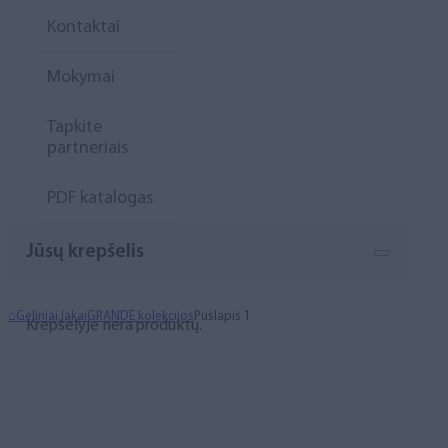
Kontaktai
Mokymai
Tapkite
partneriais
PDF katalogas
Jūsų krepšelis
⌂
Geliniai lakai
GRANDE kolekcijos
Puslapis 1
Krepšelyje nėra produktų.