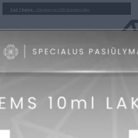
2 už 1 kainą
– daugiau nei 500 atspalvių lakų