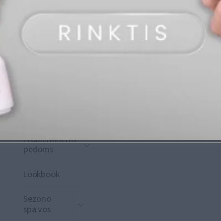
„Diamond
Rewards“
Naujoko
krepšelis
Išpardavimas
Naujienos
Probleminėms
pėdoms
Lookbook
Sezono
spalvos