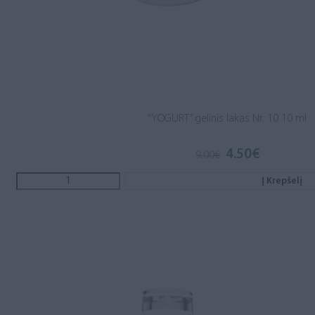
“YOGURT” gelinis lakas Nr. 10 10 ml
4.50
€
Original
Current
9.00
€
price
price
was:
is:
Į Krepšelį
9.00€.
4.50€.