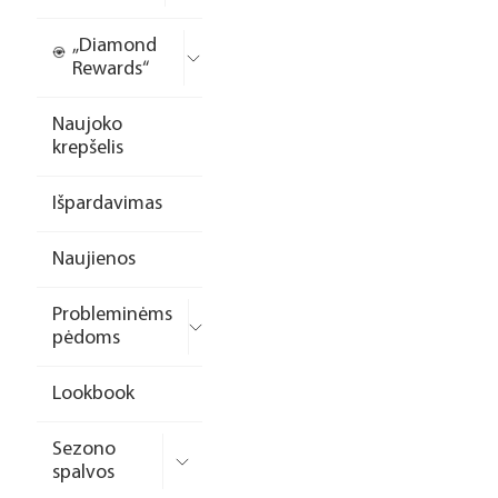
„Diamond
Rewards“
Naujoko
krepšelis
Išpardavimas
Naujienos
Probleminėms
pėdoms
Lookbook
Sezono
spalvos