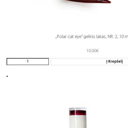
„Polar cat eye” gelinis lakas, NR. 2, 10 m
10.00
€
Į Krepšelį