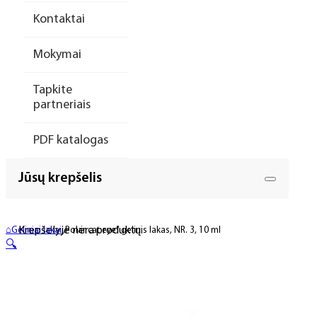
Kontaktai
Mokymai
Tapkite
partneriais
PDF katalogas
Jūsų krepšelis
Krepšelyje nėra produktų.
⌂
Geliniai lakai
„Polar cat eye” gelinis lakas, NR. 3, 10 ml
🔍