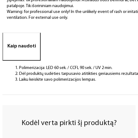
Įspėjimas: tik profesionaliam naudojimui! Atsiradus odos bėrimui ar, bet
patalpoje. Tik išorininiam naudojimui.
Warning: for professional use only! In the unlikely event of rash or irri
ventilation. For external use only.
Kaip naudoti
Polimerizacija: LED 60 sek. / CCFL 90 sek. / UV 2 min.
Dėl produktų sudėties tarpusavio atitikties geriausiems rezulta
Laiku keiskite savo polimerizacijos lempas.
Kodėl verta pirkti šį produktą?