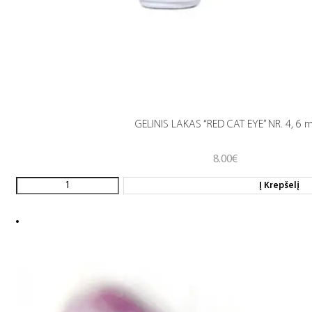
GELINIS LAKAS “RED CAT EYE” NR. 4, 6 m
8.00
€
Į Krepšelį