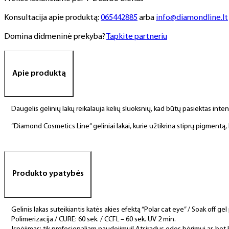
Konsultacija apie produktą:
065442885
arba
info@diamondline.lt
Domina didmeninė prekyba?
Tapkite partneriu
Apie produktą
Daugelis gelinių lakų reikalauja kelių sluoksnių, kad būtų pasiektas int
“Diamond Cosmetics Line” geliniai lakai, kurie užtikrina stiprų pigment
Produkto ypatybės
Gelinis lakas suteikiantis katės akies efektą “Polar cat eye” / Soak off gel
Polimerizacija / CURE: 60 sek. / CCFL – 60 sek. UV 2 min.