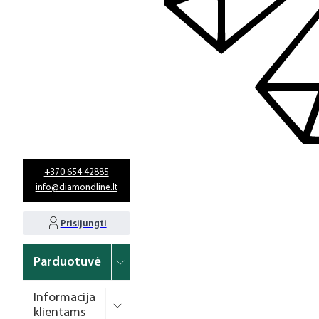
+370 654 42885
info@diamondline.lt
Prisijungti
Parduotuvė
Informacija
klientams