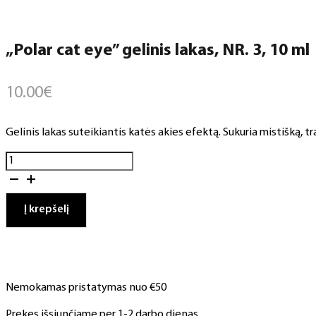
„Polar cat eye” gelinis lakas, NR. 3, 10 ml
10.00
€
Gelinis lakas suteikiantis katės akies efektą. Sukuria mistišką, tr
produkto
kiekis:
„Polar
cat
Į krepšelį
eye"
gelinis
lakas,
NR.
3,
Nemokamas pristatymas nuo €50
10
ml
Prekes išsiunčiame per 1-2 darbo dienas