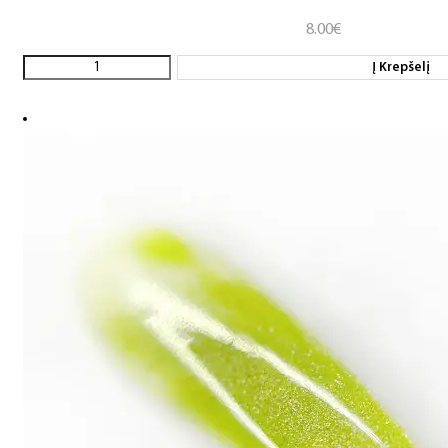
8.00
€
Į Krepšelį