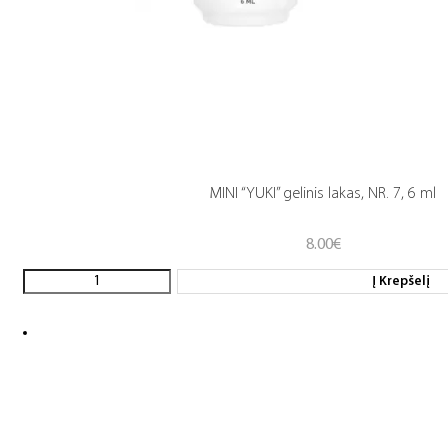
MINI “YUKI” gelinis lakas, NR. 7, 6 ml
8.00
€
Į Krepšelį