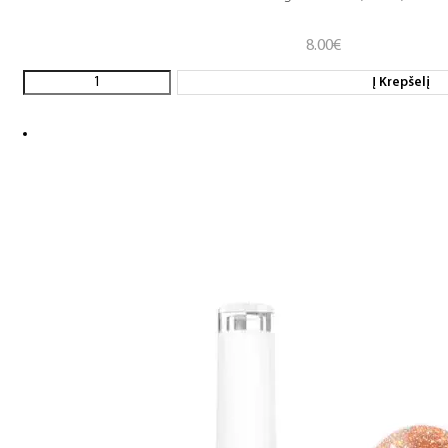
8.00
€
Į Krepšelį