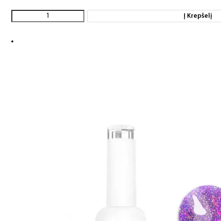
Į Krepšelį