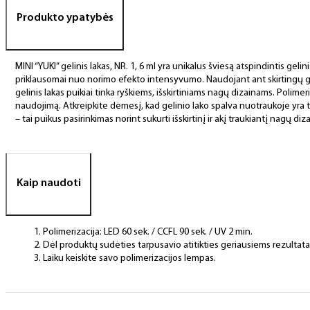
Produkto ypatybės
MINI “YUKI” gelinis lakas, NR. 1, 6 ml yra unikalus šviesą atspindintis gelini
priklausomai nuo norimo efekto intensyvumo. Naudojant ant skirtingų gelini
gelinis lakas puikiai tinka ryškiems, išskirtiniams nagų dizainams. Pol
naudojimą. Atkreipkite dėmesį, kad gelinio lako spalva nuotraukoje yra tik
– tai puikus pasirinkimas norint sukurti išskirtinį ir akį traukiantį nagų diza
Kaip naudoti
Polimerizacija: LED 60 sek. / CCFL 90 sek. / UV 2 min.
Dėl produktų sudėties tarpusavio atitikties geriausiems rezulta
Laiku keiskite savo polimerizacijos lempas.