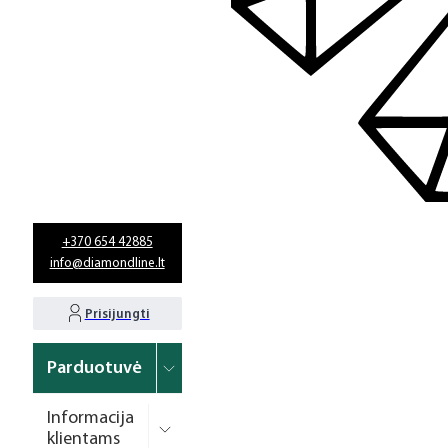
+370 654 42885
info@diamondline.lt
Prisijungti
Parduotuvė
Informacija
klientams