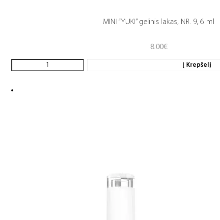
MINI “YUKI” gelinis lakas, NR. 9, 6 ml
8.00
€
Į Krepšelį