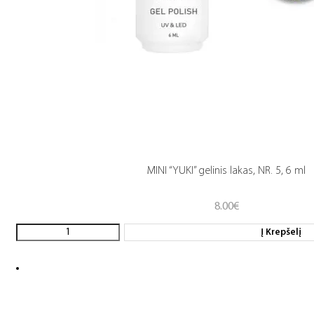
MINI “YUKI” gelinis lakas, NR. 5, 6 ml
8.00
€
Į Krepšelį