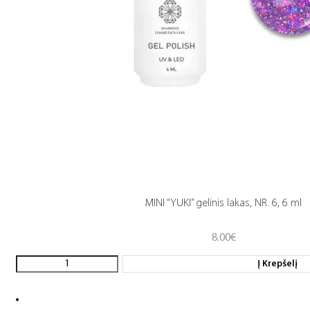
MINI “YUKI” gelinis lakas, NR. 6, 6 ml
8.00
€
Į Krepšelį