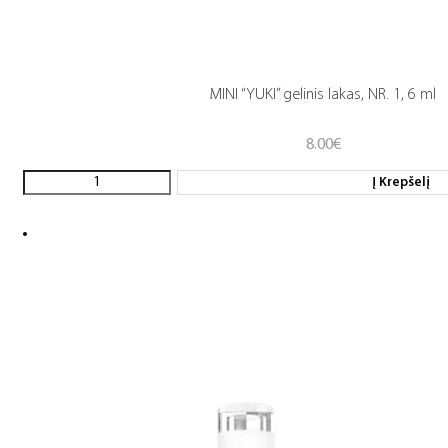
MINI “YUKI” gelinis lakas, NR. 1, 6 ml
8.00
€
Į Krepšelį