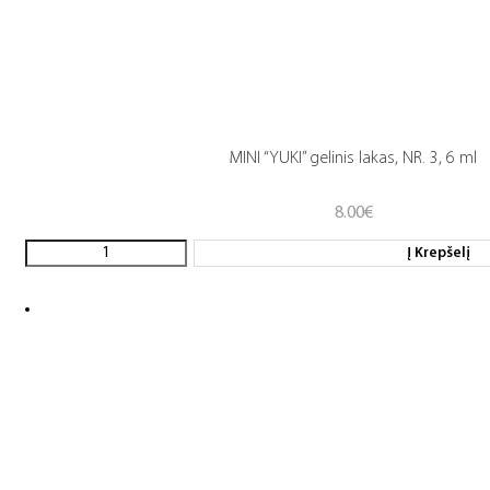
MINI “YUKI” gelinis lakas, NR. 3, 6 ml
8.00
€
Į Krepšelį