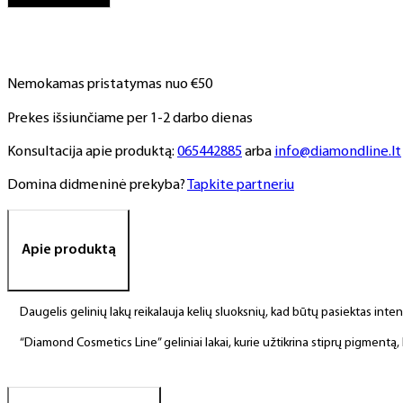
lakas,
NR.
5,
6
Nemokamas pristatymas nuo €50
ml
Prekes išsiunčiame per 1-2 darbo dienas
Konsultacija apie produktą:
065442885
arba
info@diamondline.lt
Domina didmeninė prekyba?
Tapkite partneriu
Apie produktą
Daugelis gelinių lakų reikalauja kelių sluoksnių, kad būtų pasiektas int
“Diamond Cosmetics Line” geliniai lakai, kurie užtikrina stiprų pigment