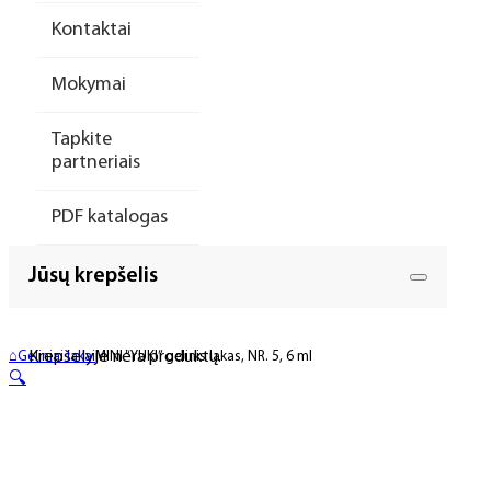
Kontaktai
Mokymai
Tapkite
partneriais
PDF katalogas
Jūsų krepšelis
Krepšelyje nėra produktų.
⌂
Geliniai lakai
MINI “YUKI” gelinis lakas, NR. 5, 6 ml
🔍