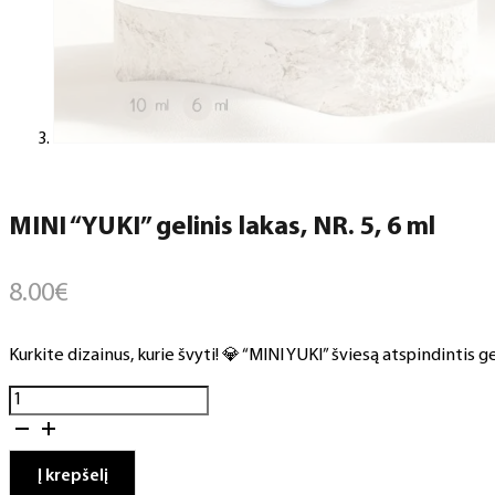
MINI “YUKI” gelinis lakas, NR. 5, 6 ml
8.00
€
Kurkite dizainus, kurie švyti! 💎 “MINI YUKI” šviesą atspindintis ge
produkto
kiekis:
MINI
"YUKI"
Į krepšelį
gelinis