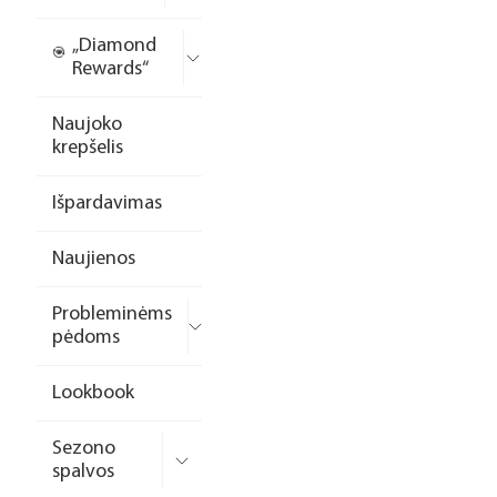
„Diamond
Rewards“
Naujoko
krepšelis
Išpardavimas
Naujienos
Probleminėms
pėdoms
Lookbook
Sezono
spalvos