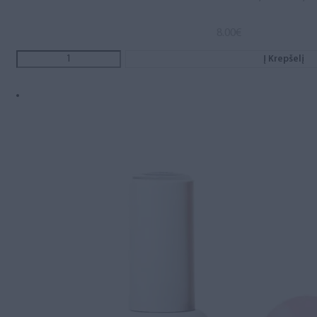
8.00
€
Į Krepšelį