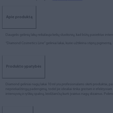
Apie produktą
Daugelis gelinių lakų reikalauja kelių sluoksnių, kad būtų pasiektas int
“Diamond Cosmetics Line” geliniai lakai, kurie užtikrina stiprų pigment
Produkto ypatybės
Diamond geliniai nagų lakai 10 ml yra profesionalams skirti produktai, pas
nepriekaištingą padengimą, todėl jie idealiai tinka greitam ir efektyviam
intensyvių ir ryškių spalvų, leidžiančių kurti įvairius nagų dizainus. Polim