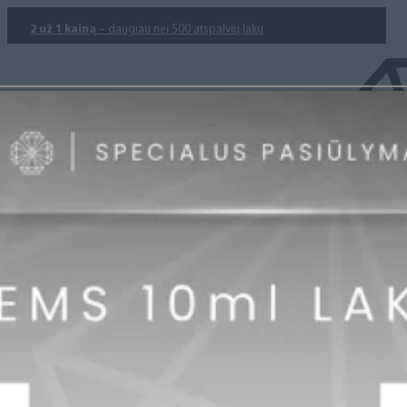
2 už 1 kainą
– daugiau nei 500 atspalvių lakų