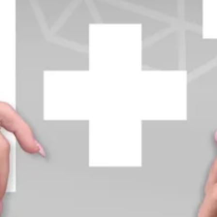
+370 654 42885
info@diamondline.lt
Prisijungti
Parduotuvė
Informacija
klientams