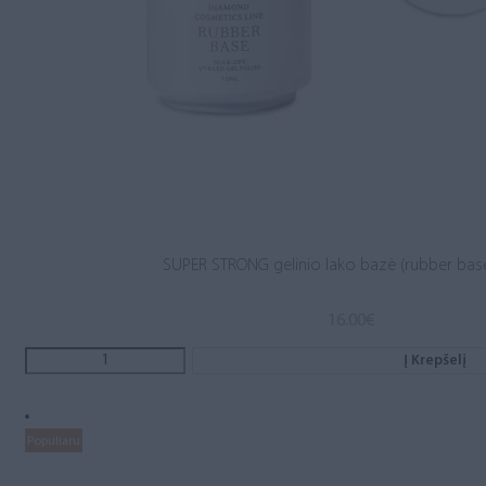
SUPER STRONG gelinio lako bazė (rubber base
16.00
€
Į Krepšelį
Populiaru