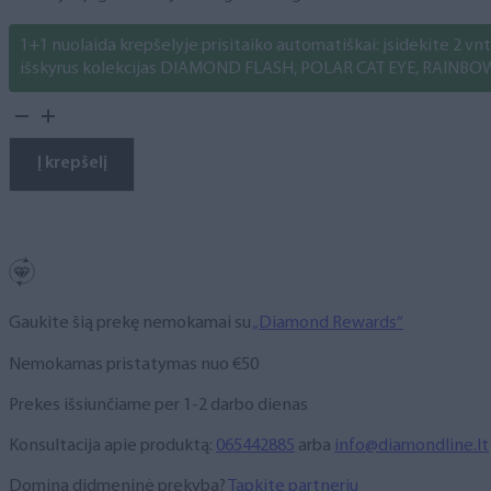
1+1 nuolaida krepšelyje prisitaiko automatiškai: įsidėkite 2 vnt. 
išskyrus kolekcijas DIAMOND FLASH, POLAR CAT EYE, RAINBO
produkto
kiekis:
Gelinis
Į krepšelį
lakas
Nr.
26
10
ml
Gaukite šią prekę nemokamai su
„Diamond Rewards“
Nemokamas pristatymas nuo €50
Prekes išsiunčiame per 1-2 darbo dienas
Konsultacija apie produktą:
065442885
arba
info@diamondline.lt
Domina didmeninė prekyba?
Tapkite partneriu