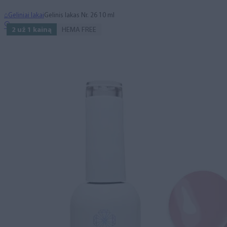
⌂
Geliniai lakai
Gelinis lakas Nr. 26 10 ml
🔍
2 už 1 kainą
HEMA FREE