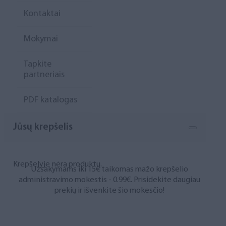
Kontaktai
Mokymai
Tapkite
partneriais
PDF katalogas
Jūsų krepšelis
Krepšelyje nėra produktų.
Užsakymams iki 15€ taikomas mažo krepšelio
administravimo mokestis - 0.99€. Prisidėkite daugiau
prekių ir išvenkite šio mokesčio!