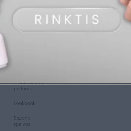
„Diamond
Rewards“
Naujoko
krepšelis
Išpardavimas
Naujienos
Probleminėms
pėdoms
Lookbook
Sezono
spalvos