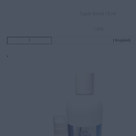
Super bond 15 ml
7.00
€
Į Krepšelį