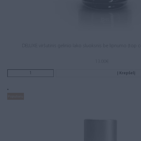
DELUXE viršutinis gelinio lako sluoksnis be lipnumo (top c
13.00
€
Į Krepšelį
Populiaru