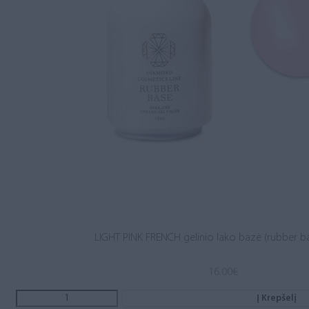
LIGHT PINK FRENCH gelinio lako bazė (rubber b
16.00
€
Į Krepšelį