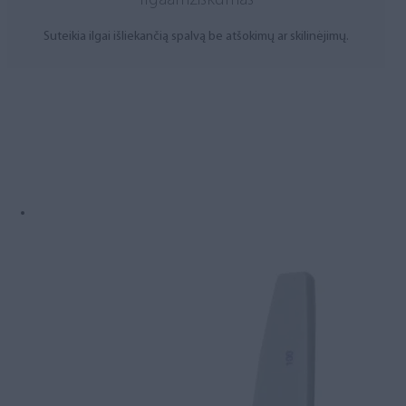
Ilgaamžiškumas
Suteikia ilgai išliekančią spalvą be atšokimų ar skilinėjimų.