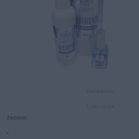
Dehidratorius
Price
5.00
€
–
16.00
€
range:
Peržiūrėti
5.00€
through
16.00€