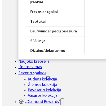
Įrankiai
Frezos antgaliai
Teptukai
Laufwunder pėdų priežiūra
SPA linija
Dizaino/dekoravimo
priemonės
Naujoko krepšelis
Elektros prietaisai
Išpardavimas
Sezono spalvos
Higiena
Rudens kolekcija
Žiemos kolekcija
Atributika
Pavasario kolekcija
Rinkiniai
Vasaros kolekcija
„Diamond Rewards“