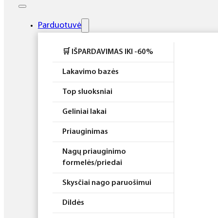
Elektros prietaisai
Higiena
Parduotuvė
Atributika
🛒 IŠPARDAVIMAS IKI -60%
Rinkiniai
Lakavimo bazės
Top sluoksniai
Geliniai lakai
Priauginimas
Nagų priauginimo
formelės/priedai
Skysčiai nago paruošimui
Dildės