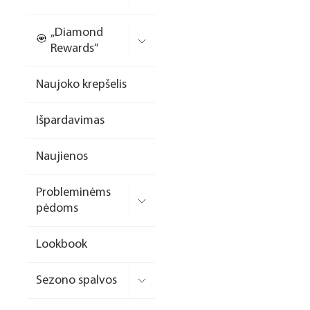
Nagų priauginimo
„Diamond
formelės/priedai
Rewards“
Skysčiai nago paruošimui
Naujoko krepšelis
Dildės
Išpardavimas
Įrankiai
Frezos antgaliai
Naujienos
Teptukai
Probleminėms
Laufwunder pėdų priežiūra
pėdoms
SPA linija
Lookbook
Dizaino/dekoravimo
priemonės
Sezono spalvos
Elektros prietaisai