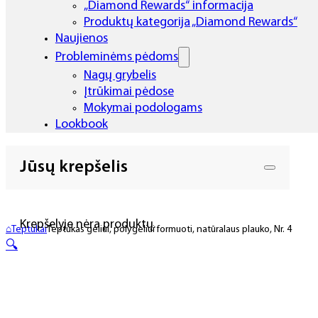
„Diamond Rewards“ informacija
Produktų kategorija „Diamond Rewards“
Naujienos
Probleminėms pėdoms
Nagų grybelis
Įtrūkimai pėdose
Mokymai podologams
Lookbook
Jūsų krepšelis
Krepšelyje nėra produktų.
⌂
Teptukai
Teptukas geliui, polygeliui formuoti, natūralaus plauko, Nr. 4
🔍