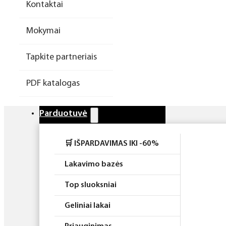
Kontaktai
Higiena
Mokymai
Atributika
Tapkite partneriais
Rinkiniai
PDF katalogas
Parduotuvė
🛒 IŠPARDAVIMAS IKI -60%
Lakavimo bazės
Top sluoksniai
Geliniai lakai