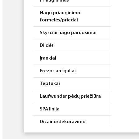
Priauginimas
Nagų priauginimo
formelės/priedai
Skysčiai nago paruošimui
Dildės
Įrankiai
Frezos antgaliai
Teptukai
Laufwunder pėdų priežiūra
SPA linija
Dizaino/dekoravimo
priemonės