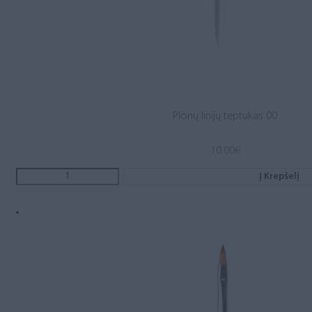
Plonų linijų teptukas 00
10.00
€
Į Krepšelį