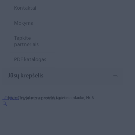
Kontaktai
Mokymai
Tapkite
partneriais
PDF katalogas
Jūsų krepšelis
Krepšelyje nėra produktų.
⌂
Teptukai
Teptukas su mentele, sintetinio plauko, Nr. 6
🔍