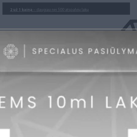
2 už 1 kainą
– daugiau nei 500 atspalvių lakų