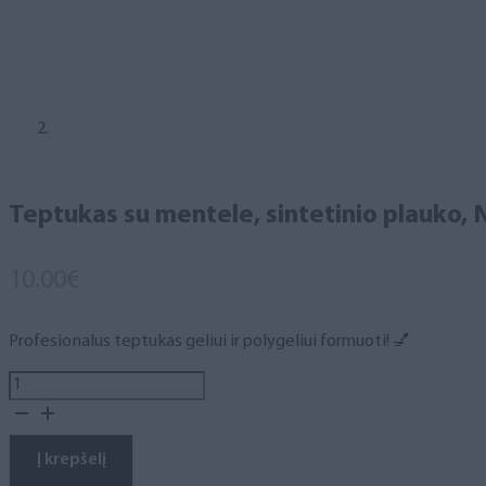
Teptukas su mentele, sintetinio plauko, N
10.00
€
Profesionalus teptukas geliui ir polygeliui formuoti! 💅
produkto
kiekis:
Teptukas
su
Į krepšelį
mentele,