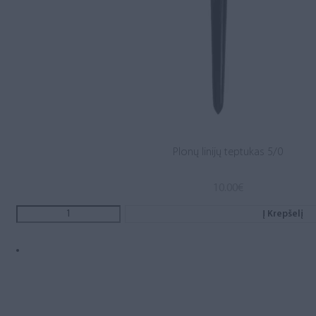
Plonų linijų teptukas 5/0
10.00
€
Į Krepšelį