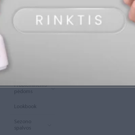
„Diamond
Rewards“
Naujoko
krepšelis
Išpardavimas
Naujienos
Probleminėms
pėdoms
Lookbook
Sezono
spalvos