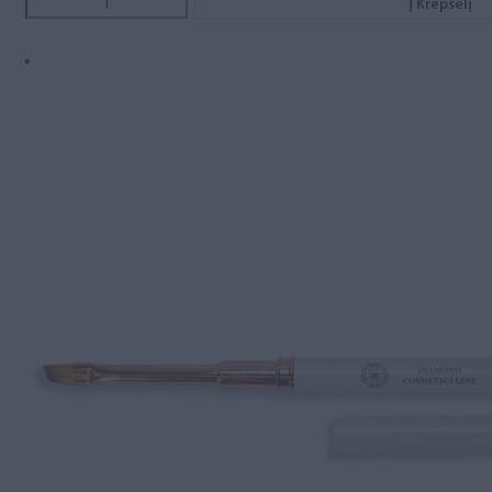
Į Krepšelį