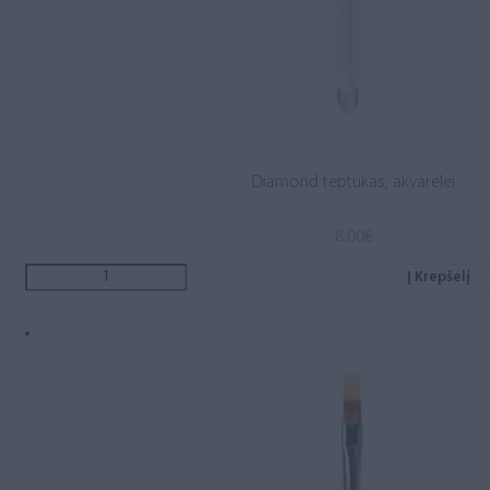
Diamond teptukas, akvarelei
8.00
€
Į Krepšelį