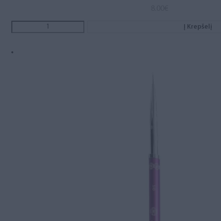
8.00
€
Į Krepšelį