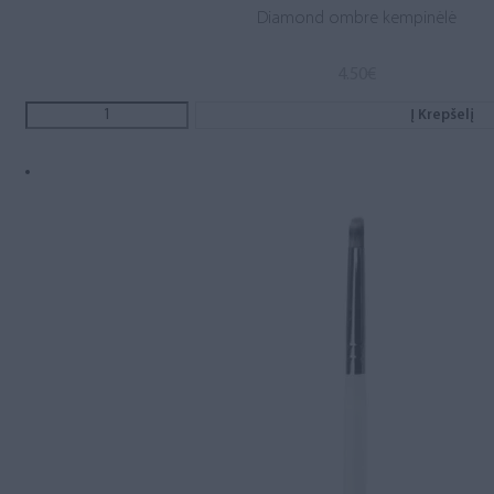
Diamond ombre kempinėlė
4.50
€
Į Krepšelį