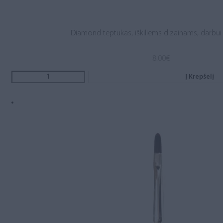
Diamond teptukas, iškiliems dizainams, darbui
8.00
€
Į Krepšelį