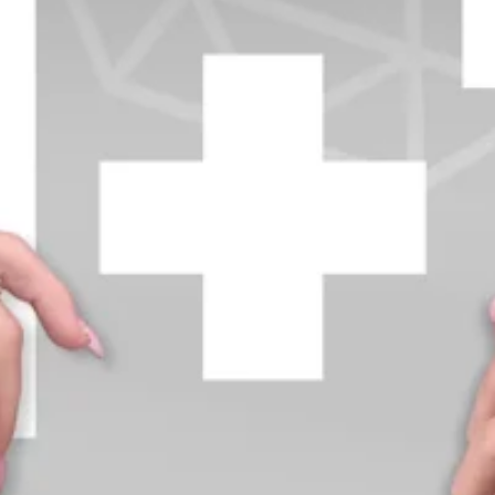
+370 654 42885
info@diamondline.lt
Prisijungti
Parduotuvė
Informacija
klientams