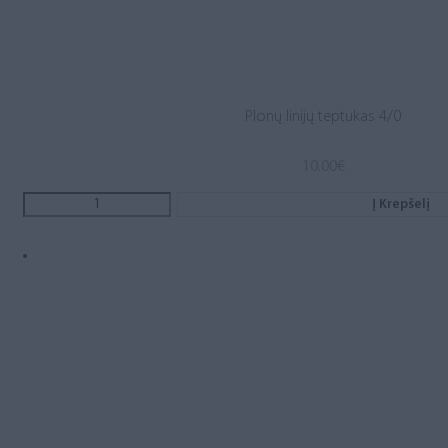
Plonų linijų teptukas 4/0
10.00
€
Į Krepšelį