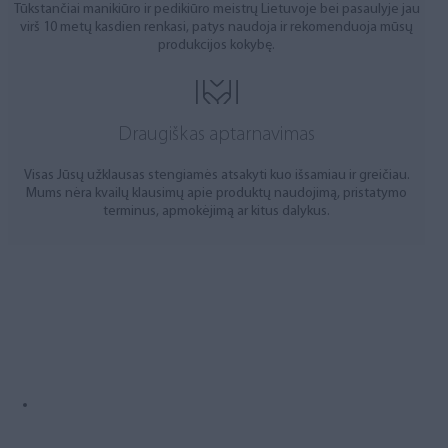
Tūkstančiai manikiūro ir pedikiūro meistrų Lietuvoje bei pasaulyje jau
virš 10 metų kasdien renkasi, patys naudoja ir rekomenduoja mūsų
produkcijos kokybę.
Draugiškas aptarnavimas
Visas Jūsų užklausas stengiamės atsakyti kuo išsamiau ir greičiau.
Mums nėra kvailų klausimų apie produktų naudojimą, pristatymo
terminus, apmokėjimą ar kitus dalykus.