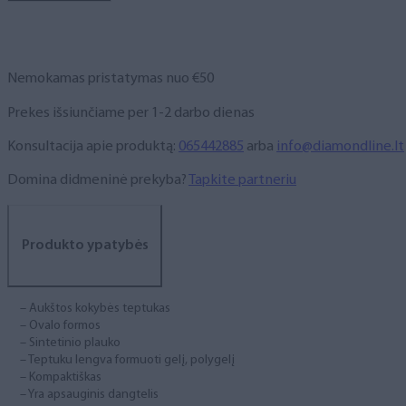
sintetinio
plauko,
Nr.
6
Nemokamas pristatymas nuo €50
Prekes išsiunčiame per 1-2 darbo dienas
Konsultacija apie produktą:
065442885
arba
info@diamondline.lt
Domina didmeninė prekyba?
Tapkite partneriu
Produkto ypatybės
– Aukštos kokybės teptukas
– Ovalo formos
– Sintetinio plauko
– Teptuku lengva formuoti gelį, polygelį
– Kompaktiškas
– Yra apsauginis dangtelis