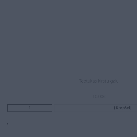
Teptukas kirstu galu
10.00
€
Į Krepšelį