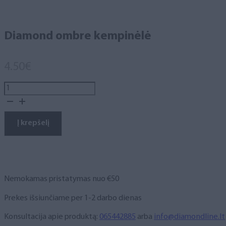
Diamond ombre kempinėlė
4.50
€
produkto
kiekis:
Diamond
ombre
Į krepšelį
kempinėlė
Nemokamas pristatymas nuo €50
Prekes išsiunčiame per 1-2 darbo dienas
Konsultacija apie produktą:
065442885
arba
info@diamondline.lt