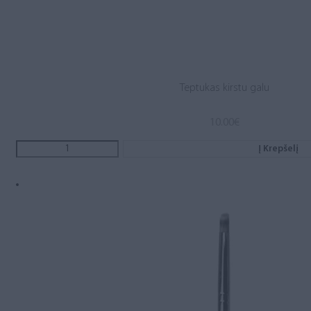
Teptukas kirstu galu
10.00
€
Į Krepšelį