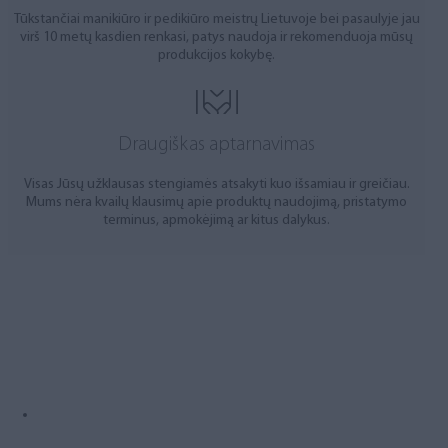
Tūkstančiai manikiūro ir pedikiūro meistrų Lietuvoje bei pasaulyje jau
virš 10 metų kasdien renkasi, patys naudoja ir rekomenduoja mūsų
produkcijos kokybę.
Draugiškas aptarnavimas
Visas Jūsų užklausas stengiamės atsakyti kuo išsamiau ir greičiau.
Mums nėra kvailų klausimų apie produktų naudojimą, pristatymo
terminus, apmokėjimą ar kitus dalykus.