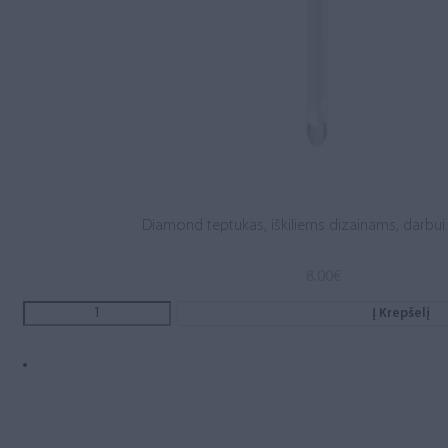
Diamond teptukas, iškiliems dizainams, darbui
8.00
€
Į Krepšelį