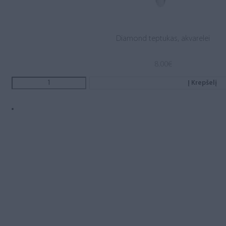
Diamond teptukas, akvarelei
8.00
€
Į Krepšelį