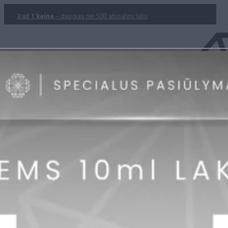
2 už 1 kainą
– daugiau nei 500 atspalvių lakų