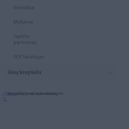
Kontaktai
Mokymai
Tapkite
partneriais
PDF katalogas
Jūsų krepšelis
Krepšelyje nėra produktų.
⌂
Teptukai
Diamond ombre kempinėlė
🔍