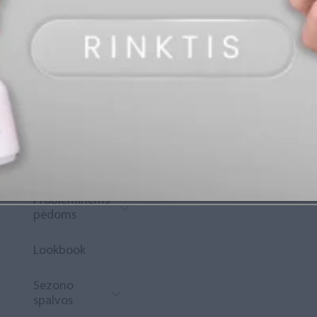
„Diamond
Rewards“
Naujoko
krepšelis
Išpardavimas
Naujienos
Probleminėms
pėdoms
Lookbook
Sezono
spalvos