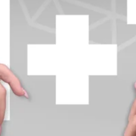
+370 654 42885
info@diamondline.lt
Prisijungti
Parduotuvė
Informacija
klientams