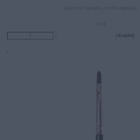
Diamond teptukas, ombre teptukas
8.00
€
Į Krepšelį