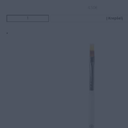
4.50
€
Į Krepšelį