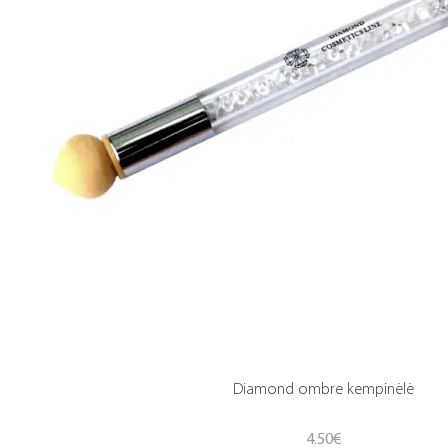
Diamond ombre kempinėlė
4.50
€