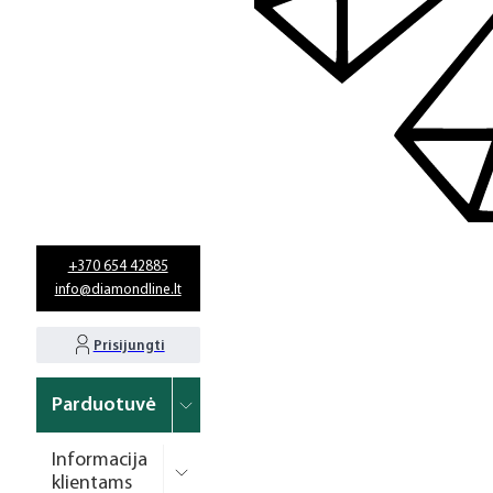
+370 654 42885
info@diamondline.lt
Prisijungti
Parduotuvė
Informacija
klientams