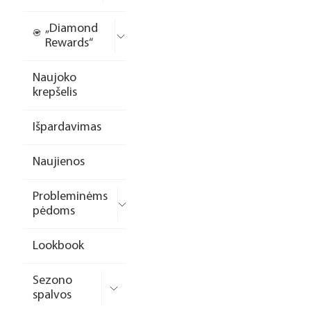
„Diamond
Rewards“
Naujoko
krepšelis
Išpardavimas
Naujienos
Probleminėms
pėdoms
Lookbook
Sezono
spalvos