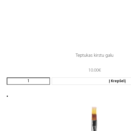
Teptukas kirstu galu
10.00
€
Į Krepšelį