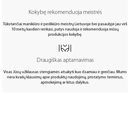
Kokybę rekomenduoja meistrės
Tūkstančiai manikiūro ir pedikiūro meistrų Lietuvoje bei pasaulyje jau virš
10 metų kasdien renkasi, patys naudoja ir rekomenduoja mūsų
produkcijos kokybę.
Draugiškas aptarnavimas
Visas Jūsų užklausas stengiamės atsakyti kuo išsamiau ir greičiau. Mums
nėra kvailų klausimų apie produktų naudojimą, pristatymo terminus,
apmokėjimą ar kitus dalykus.