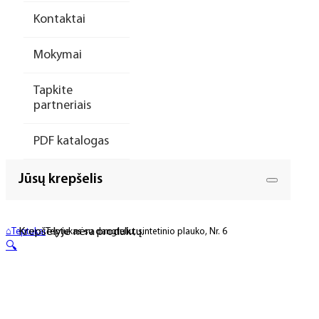
Kontaktai
Mokymai
Tapkite
partneriais
PDF katalogas
Jūsų krepšelis
Krepšelyje nėra produktų.
⌂
Teptukai
Teptukas su dangteliu, sintetinio plauko, Nr. 6
🔍