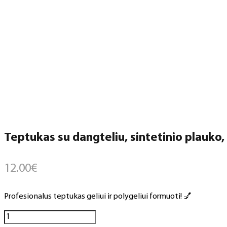
Teptukas su dangteliu, sintetinio plauko, 
12.00
€
Profesionalus teptukas geliui ir polygeliui formuoti! 💅
produkto
kiekis: