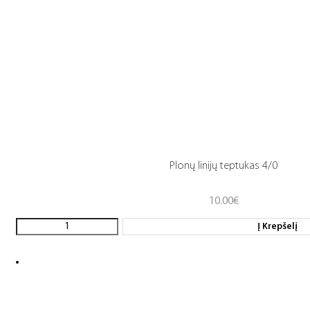
Plonų linijų teptukas 4/0
10.00
€
Į Krepšelį