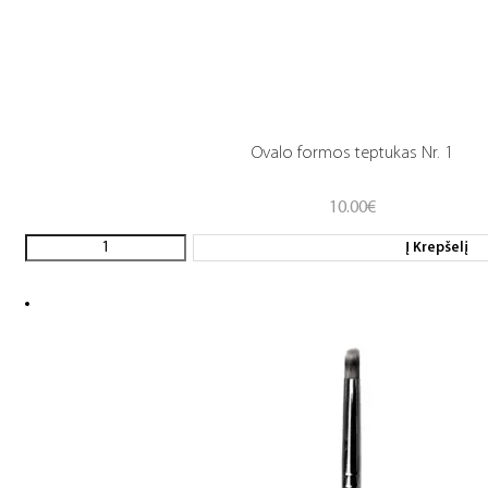
Ovalo formos teptukas Nr. 1
10.00
€
Į Krepšelį