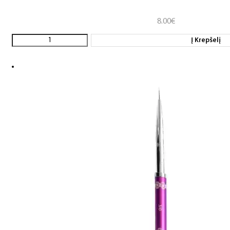
8.00
€
Į Krepšelį