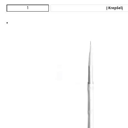
Į Krepšelį