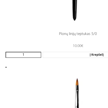
Plonų linijų teptukas 5/0
10.00
€
Į Krepšelį