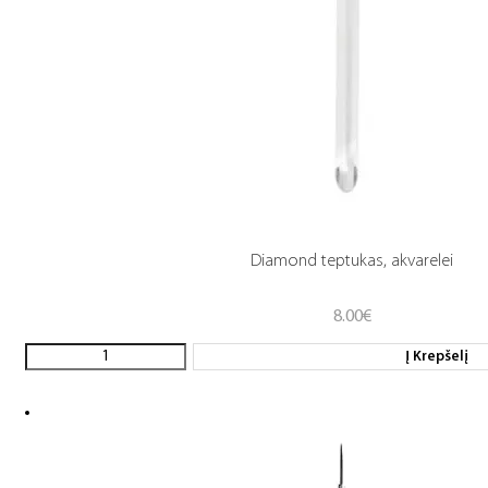
Diamond teptukas, akvarelei
8.00
€
Į Krepšelį