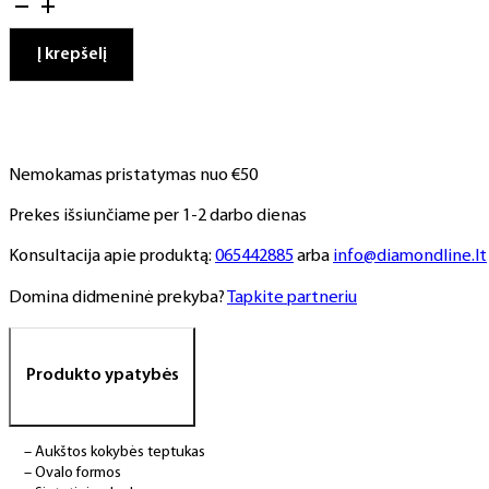
Teptukas
su
Į krepšelį
dangteliu,
sintetinio
plauko,
Nr.
6
Nemokamas pristatymas nuo €50
Prekes išsiunčiame per 1-2 darbo dienas
Konsultacija apie produktą:
065442885
arba
info@diamondline.lt
Domina didmeninė prekyba?
Tapkite partneriu
Produkto ypatybės
– Aukštos kokybės teptukas
– Ovalo formos