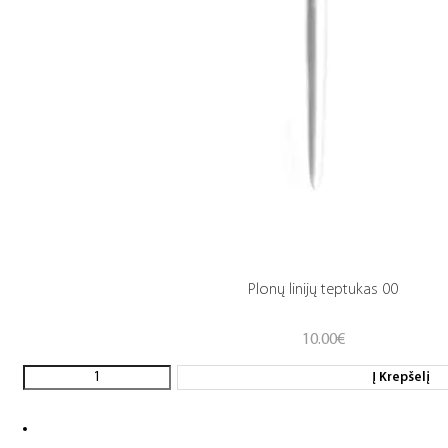
Plonų linijų teptukas 00
10.00
€
Į Krepšelį