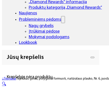
„Diamond Rewards“ informacija
Produktų kategorija „Diamond Rewards“
Naujienos
Probleminėms pėdoms
Nagų grybelis
Įtrūkimai pėdose
Mokymai podologams
Lookbook
Jūsų krepšelis
Krepšelyje nėra produktų.
⌂
Teptukai
Teptukas geliui, polygeliui formuoti, natūralaus plauko, Nr. 6, juo
🔍