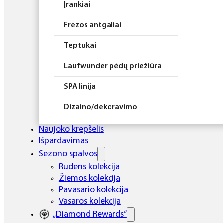
Įrankiai
Frezos antgaliai
Teptukai
Laufwunder pėdų priežiūra
SPA linija
Dizaino/dekoravimo
priemonės
Naujoko krepšelis
Elektros prietaisai
Išpardavimas
Sezono spalvos
Higiena
Rudens kolekcija
Žiemos kolekcija
Atributika
Pavasario kolekcija
Rinkiniai
Vasaros kolekcija
„Diamond Rewards“