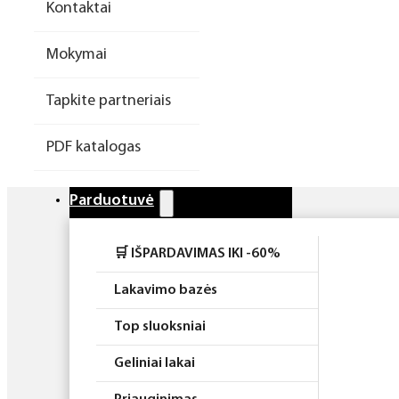
Kontaktai
Higiena
Mokymai
Atributika
Tapkite partneriais
Rinkiniai
PDF katalogas
Parduotuvė
🛒 IŠPARDAVIMAS IKI -60%
Lakavimo bazės
Top sluoksniai
Geliniai lakai