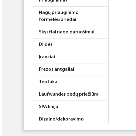
Priauginimas
Nagų priauginimo
formelės/priedai
Skysčiai nago paruošimui
Dildės
Įrankiai
Frezos antgaliai
Teptukai
Laufwunder pėdų priežiūra
SPA linija
Dizaino/dekoravimo
priemonės