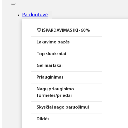
Elektros prietaisai
Higiena
Parduotuvė
Atributika
🛒 IŠPARDAVIMAS IKI -60%
Rinkiniai
Lakavimo bazės
Top sluoksniai
Geliniai lakai
Priauginimas
Nagų priauginimo
formelės/priedai
Skysčiai nago paruošimui
Dildės