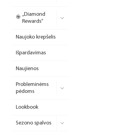
Nagų priauginimo
„Diamond
formelės/priedai
Rewards“
Skysčiai nago paruošimui
Naujoko krepšelis
Dildės
Išpardavimas
Įrankiai
Frezos antgaliai
Naujienos
Teptukai
Probleminėms
Laufwunder pėdų priežiūra
pėdoms
SPA linija
Lookbook
Dizaino/dekoravimo
priemonės
Sezono spalvos
Elektros prietaisai