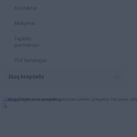
Kontaktai
Mokymai
Tapkite
partneriais
PDF katalogas
Jūsų krepšelis
Krepšelyje nėra produktų.
⌂
Teptukai
Teptukas su dangteliu, natūralaus plauko, polygeliui, fast geliui, sida
🔍