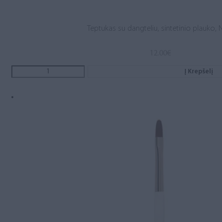
Teptukas su dangteliu, sintetinio plauko, N
12.00
€
Į Krepšelį