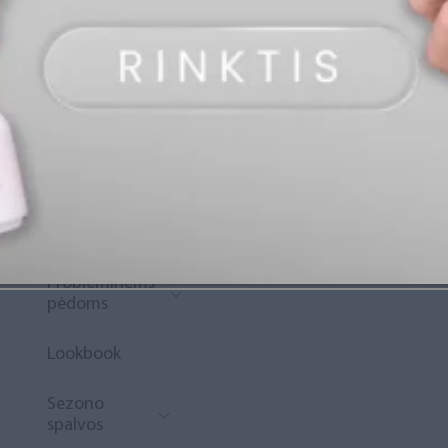
„Diamond
Rewards“
Naujoko
krepšelis
Išpardavimas
Naujienos
Probleminėms
pėdoms
Lookbook
Sezono
spalvos