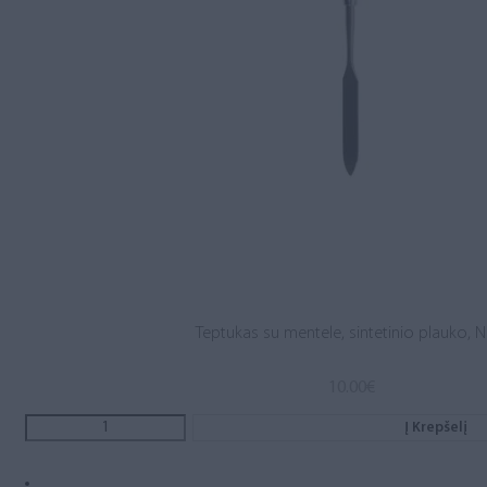
Teptukas su mentele, sintetinio plauko, Nr
10.00
€
Į Krepšelį