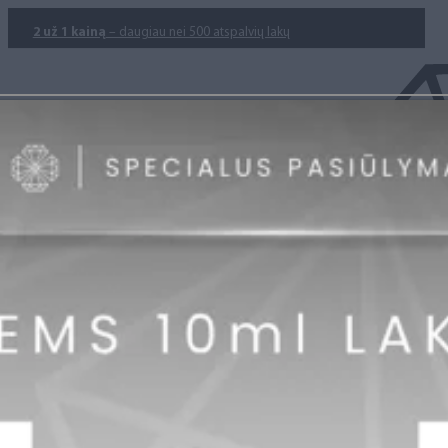
2 už 1 kainą
– daugiau nei 500 atspalvių lakų