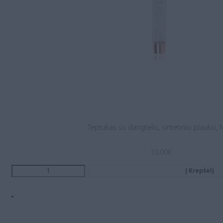
Teptukas su dangteliu, sintetinio plauko, N
10.00
€
Į Krepšelį