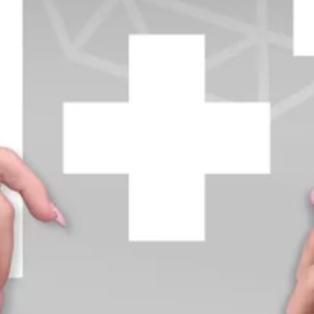
+370 654 42885
info@diamondline.lt
Prisijungti
Parduotuvė
Informacija
klientams