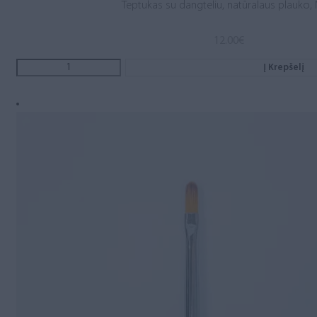
Teptukas su dangteliu, natūralaus plauko, 
12.00
€
Į Krepšelį