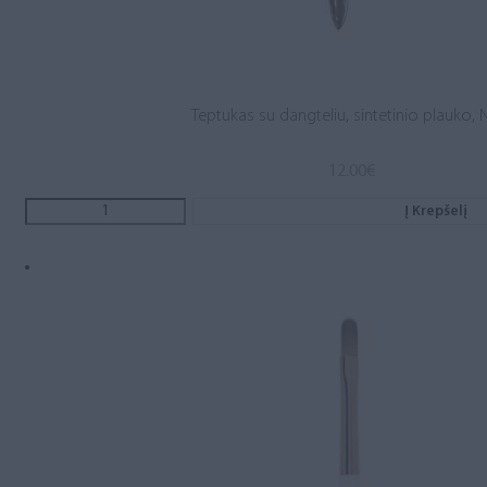
Teptukas su dangteliu, sintetinio plauko, N
12.00
€
Į Krepšelį