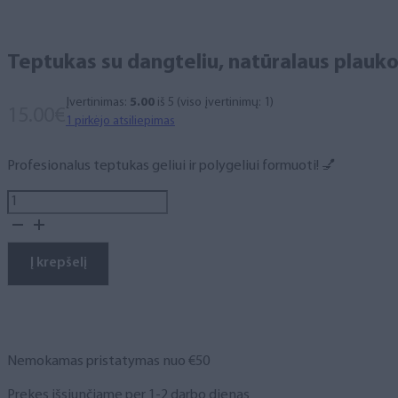
Teptukas su dangteliu, natūralaus plauko, p
Įvertinimas:
5.00
iš 5 (viso įvertinimų:
1
)
15.00
€
1
pirkėjo atsiliepimas
Profesionalus teptukas geliui ir polygeliui formuoti! 💅
produkto
kiekis:
Teptukas
su
Į krepšelį
dangteliu,
natūralaus
plauko,
polygeliui,
fast
Nemokamas pristatymas nuo €50
geliui,
sidabrinis
Prekes išsiunčiame per 1-2 darbo dienas