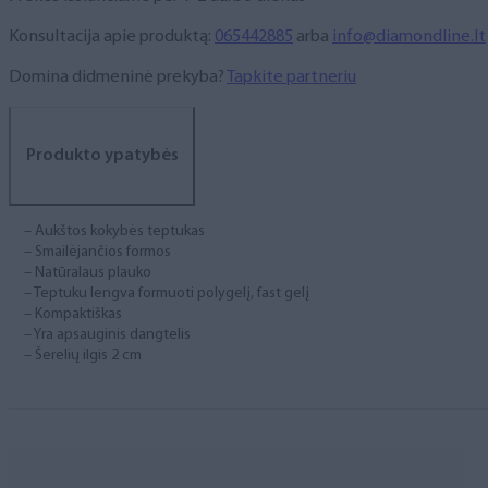
Nr.
6
Konsultacija apie produktą:
065442885
arba
info@diamondline.lt
Domina didmeninė prekyba?
Tapkite partneriu
Produkto ypatybės
– Aukštos kokybės teptukas
– Smailėjančios formos
– Natūralaus plauko
– Teptuku lengva formuoti polygelį, fast gelį
– Kompaktiškas
– Yra apsauginis dangtelis
– Šerelių ilgis 2 cm