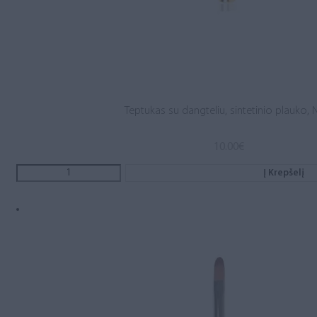
Teptukas su dangteliu, sintetinio plauko, N
10.00
€
Į Krepšelį