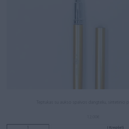
Teptukas su aukso spalvos dangteliu, sintetinio p
12.00
€
Į Krepšelį