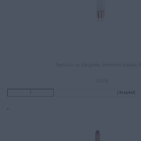
Teptukas su dangteliu, sintetinio plauko, N
10.00
€
Į Krepšelį