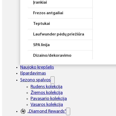
Įrankiai
Frezos antgaliai
Teptukai
Laufwunder pėdų priežiūra
SPA linija
Dizaino/dekoravimo
priemonės
Naujoko krepšelis
Elektros prietaisai
Išpardavimas
Sezono spalvos
Higiena
Rudens kolekcija
Žiemos kolekcija
Atributika
Pavasario kolekcija
Rinkiniai
Vasaros kolekcija
„Diamond Rewards“