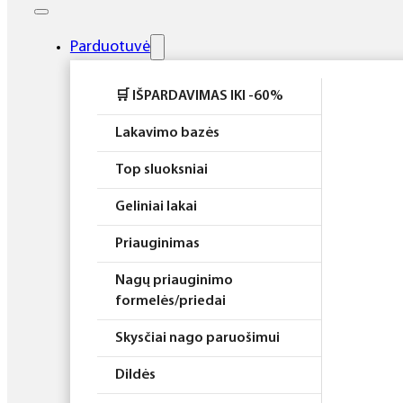
Elektros prietaisai
Higiena
Parduotuvė
Atributika
🛒 IŠPARDAVIMAS IKI -60%
Rinkiniai
Lakavimo bazės
Top sluoksniai
Geliniai lakai
Priauginimas
Nagų priauginimo
formelės/priedai
Skysčiai nago paruošimui
Dildės