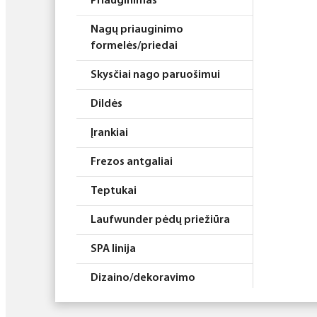
Priauginimas
Nagų priauginimo
formelės/priedai
Skysčiai nago paruošimui
Dildės
Įrankiai
Frezos antgaliai
Teptukai
Laufwunder pėdų priežiūra
SPA linija
Dizaino/dekoravimo
priemonės