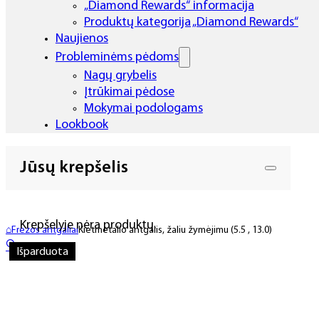
„Diamond Rewards“ informacija
Produktų kategorija „Diamond Rewards“
Naujienos
Probleminėms pėdoms
Nagų grybelis
Įtrūkimai pėdose
Mokymai podologams
Lookbook
Jūsų krepšelis
Krepšelyje nėra produktų.
⌂
Frezos antgaliai
Kietmetalio antgalis, žaliu žymėjimu (5.5 , 13.0)
🔍
Išparduota