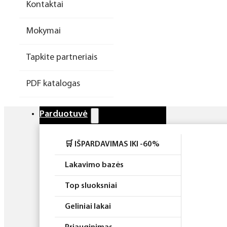
Kontaktai
Higiena
Mokymai
Atributika
Tapkite partneriais
Rinkiniai
PDF katalogas
Parduotuvė
🛒 IŠPARDAVIMAS IKI -60%
Lakavimo bazės
Top sluoksniai
Geliniai lakai