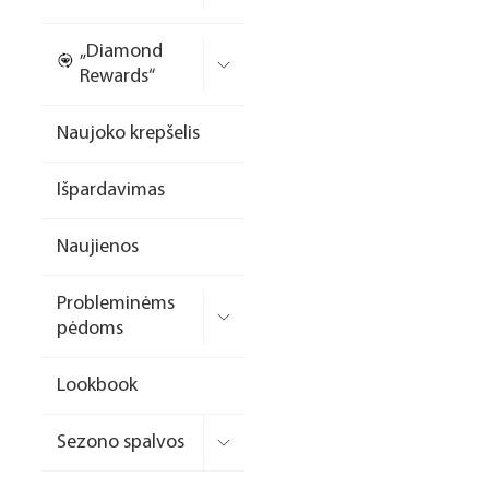
Nagų priauginimo
„Diamond
formelės/priedai
Rewards“
Skysčiai nago paruošimui
Naujoko krepšelis
Dildės
Išpardavimas
Įrankiai
Frezos antgaliai
Naujienos
Teptukai
Probleminėms
Laufwunder pėdų priežiūra
pėdoms
SPA linija
Lookbook
Dizaino/dekoravimo
priemonės
Sezono spalvos
Elektros prietaisai