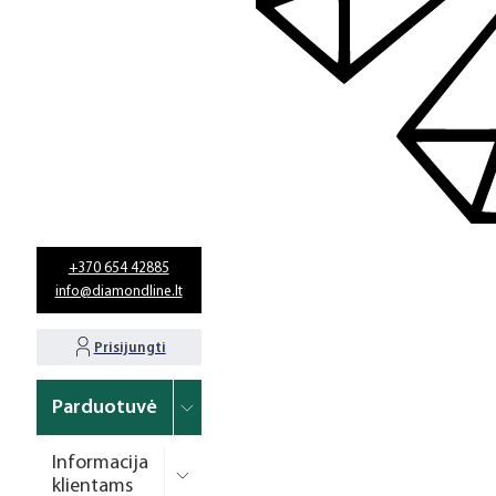
+370 654 42885
info@diamondline.lt
Prisijungti
Parduotuvė
Informacija
klientams