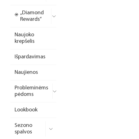
„Diamond
Rewards“
Naujoko
krepšelis
Išpardavimas
Naujienos
Probleminėms
pėdoms
Lookbook
Sezono
spalvos