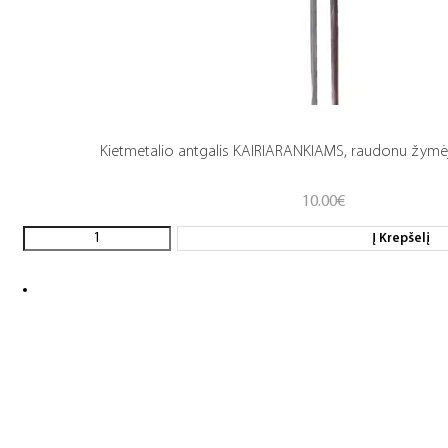
Kietmetalio antgalis KAIRIARANKIAMS, raudonu žymėjim
10.00
€
Į Krepšelį