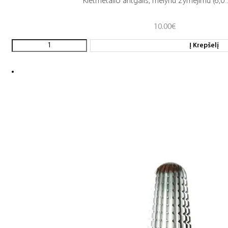
Kietmetalio antgalis, mėlynu žymėjimu (6,0 .
10.00
€
Į Krepšelį