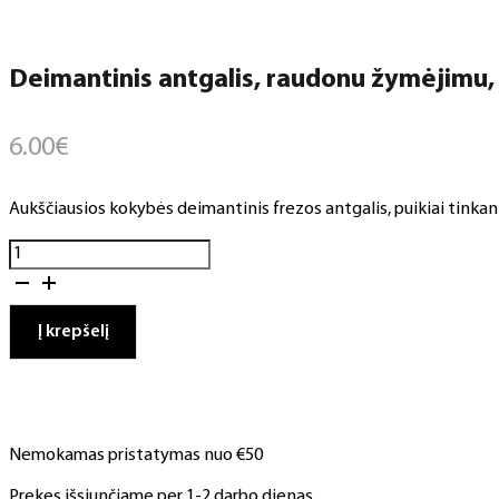
Deimantinis antgalis, raudonu žymėjimu, (
6.00
€
Aukščiausios kokybės deimantinis frezos antgalis, puikiai tinkant
produkto
kiekis:
Deimantinis
antgalis,
Į krepšelį
raudonu
žymėjimu,
(5,0
.7,0)
Nemokamas pristatymas nuo €50
Prekes išsiunčiame per 1-2 darbo dienas