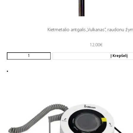
Kietmetalio antgalis „Vulkanas”, raudonu žy
12.00
€
Į Krepšelį