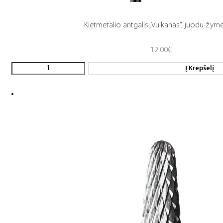
Kietmetalio antgalis „Vulkanas”, juodu žym
12.00
€
Į Krepšelį