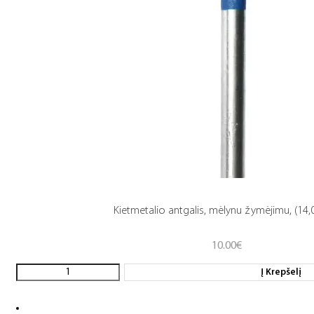
Kietmetalio antgalis, mėlynu žymėjimu, (14,0 
10.00
€
Į Krepšelį