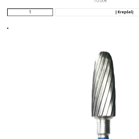
10.00
€
Į Krepšelį