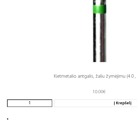
Kietmetalio antgalis, žaliu žymėjimu (4.0 , 
10.00
€
Į Krepšelį