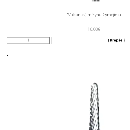
“Vulkanas”, mėlynu žymėjimu
16.00
€
Į Krepšelį