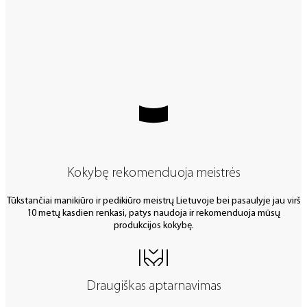
Kokybę rekomenduoja meistrės
Tūkstančiai manikiūro ir pedikiūro meistrų Lietuvoje bei pasaulyje jau virš
10 metų kasdien renkasi, patys naudoja ir rekomenduoja mūsų
produkcijos kokybę.
Draugiškas aptarnavimas