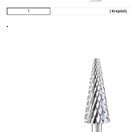
10.00
€
Į Krepšelį