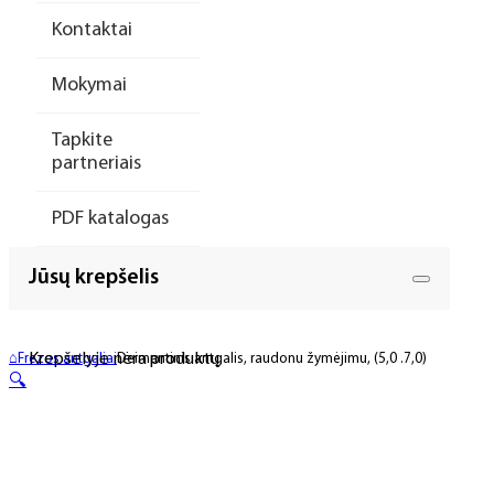
Kontaktai
Mokymai
Tapkite
partneriais
PDF katalogas
Jūsų krepšelis
Krepšelyje nėra produktų.
⌂
Frezos antgaliai
Deimantinis antgalis, raudonu žymėjimu, (5,0 .7,0)
🔍