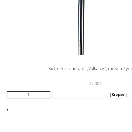
Kietmetalio antgalis „Vulkanas”, mėlynu žy
12.00
€
Į Krepšelį