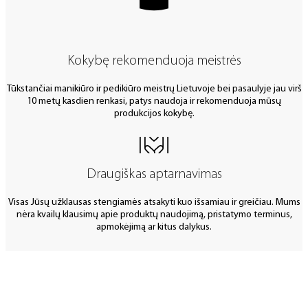
Kokybę rekomenduoja meistrės
Tūkstančiai manikiūro ir pedikiūro meistrų Lietuvoje bei pasaulyje jau virš
10 metų kasdien renkasi, patys naudoja ir rekomenduoja mūsų
produkcijos kokybę.
Draugiškas aptarnavimas
Visas Jūsų užklausas stengiamės atsakyti kuo išsamiau ir greičiau. Mums
nėra kvailų klausimų apie produktų naudojimą, pristatymo terminus,
apmokėjimą ar kitus dalykus.