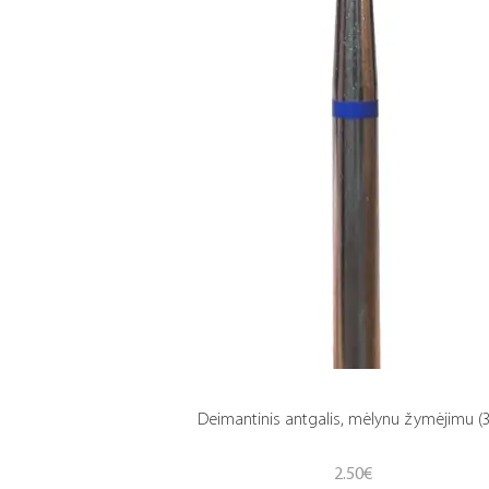
Deimantinis antgalis, mėlynu žymėjimu (3
2.50
€