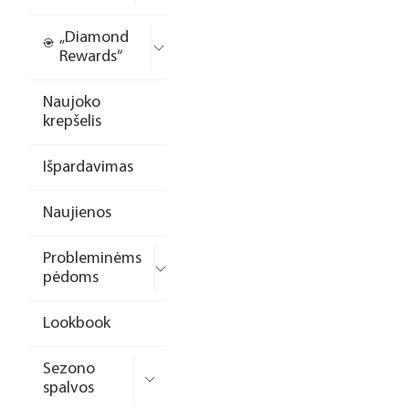
„Diamond
Rewards“
Naujoko
krepšelis
Išpardavimas
Naujienos
Probleminėms
pėdoms
Lookbook
Sezono
spalvos