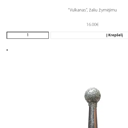
“Vulkanas”, žaliu žymėjimu
16.00
€
Į Krepšelį