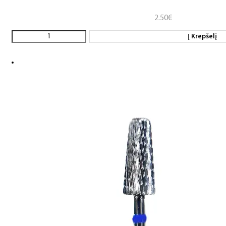
2.50
€
Į Krepšelį