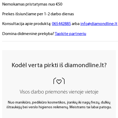
Nemokamas pristatymas nuo €50
Prekes išsiunčiame per 1-2 darbo dienas
Konsultacija apie produktą:
065442885
arba
info@diamondline.lt
Domina didmeninė prekyba?
Tapkite partneriu
Kodėl verta pirkti iš diamondline.lt?
Visos darbo priemonės vienoje vietoje
Nuo manikiūro, pedikiūro kosmetikos, įrankių iki nagų frezų, dulkių
ištraukėjų bei verslo higienos reikmenų. Meistrams tai labai patogu.