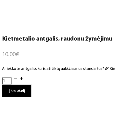
Kietmetalio antgalis, raudonu žymėjimu
10.00
€
Ar ieškote antgalio, kuris atitiktų aukščiausius standartus? 🌿 Ki
produkto
kiekis:
Kietmetalio
Į krepšelį
antgalis,
raudonu
žymėjimu