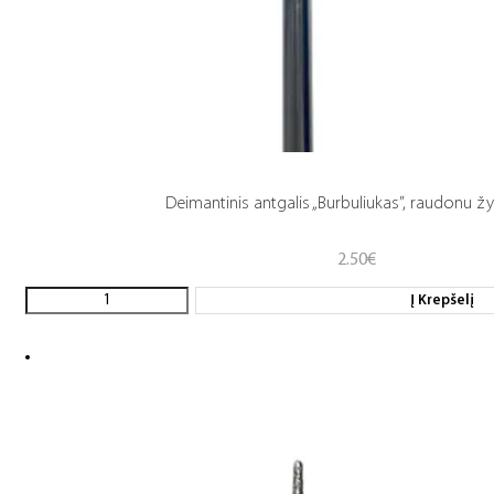
Deimantinis antgalis „Burbuliukas”, raudonu 
2.50
€
Į Krepšelį