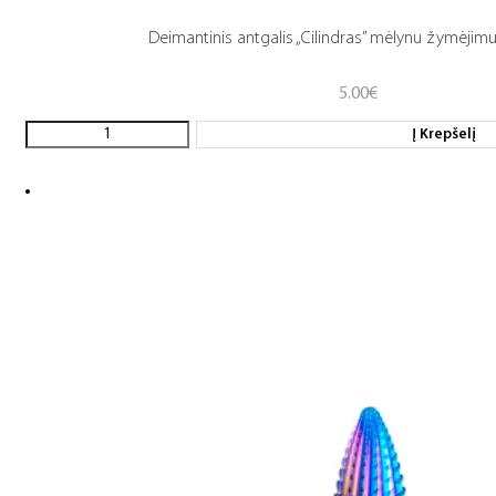
Deimantinis antgalis „Cilindras” mėlynu žymėjimu, 
5.00
€
Į Krepšelį