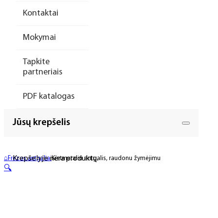
Kontaktai
Mokymai
Tapkite
partneriais
PDF katalogas
Jūsų krepšelis
Krepšelyje nėra produktų.
⌂
Frezos antgaliai
Kietmetalio antgalis, raudonu žymėjimu
🔍