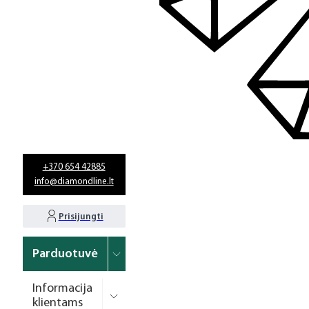
+370 654 42885
info@diamondline.lt
Prisijungti
Parduotuvė
Informacija
klientams