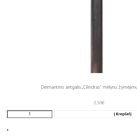
Deimantinis antgalis „Cilindras“ mėlynu žymėjimu 
2.50
€
Į Krepšelį