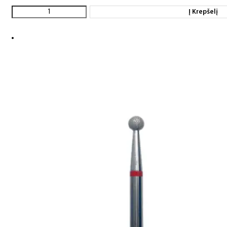
Į Krepšelį