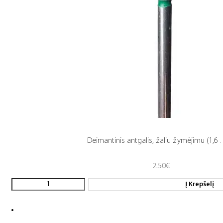
Deimantinis antgalis, žaliu žymėjimu (1,6 . 
2.50
€
Į Krepšelį