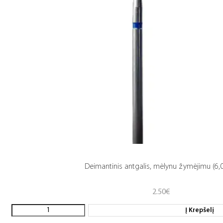
Deimantinis antgalis, mėlynu žymėjimu (6,0
2.50
€
Į Krepšelį