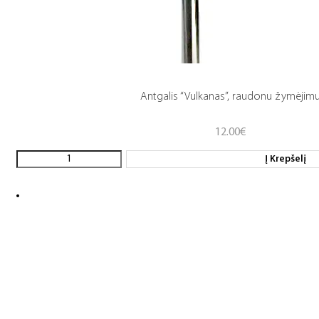
Antgalis “Vulkanas”, raudonu žymėjim
12.00
€
Į Krepšelį