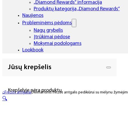
„Diamond Rewards“ informacija
Produktų kategorija „Diamond Rewards“
Naujienos
Probleminėms pėdoms
Nagų grybelis
Įtrūkimai pėdose
Mokymai podologams
Lookbook
Jūsų krepšelis
Krepšelyje nėra produktų.
⌂
Frezos antgaliai
Deimantinis frezos antgalis pedikiūrui su mėlynu žymėjim
🔍