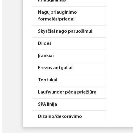
Priauginimas
Nagų priauginimo
formelės/priedai
Skysčiai nago paruošimui
Dildės
Įrankiai
Frezos antgaliai
Teptukai
Laufwunder pėdų priežiūra
SPA linija
Dizaino/dekoravimo
priemonės