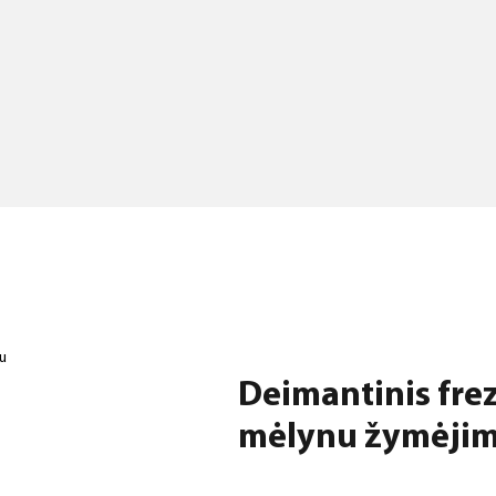
u
Deimantinis frez
mėlynu žymėji