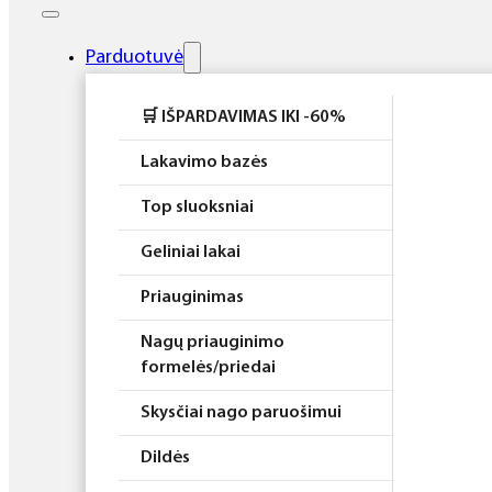
Elektros prietaisai
Higiena
Parduotuvė
Atributika
🛒 IŠPARDAVIMAS IKI -60%
Rinkiniai
Lakavimo bazės
Top sluoksniai
Geliniai lakai
Priauginimas
Nagų priauginimo
formelės/priedai
Skysčiai nago paruošimui
Dildės