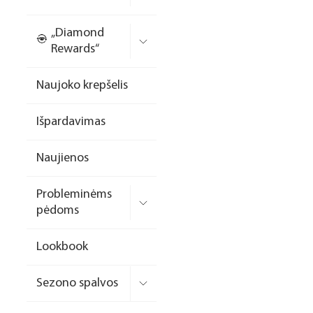
Nagų priauginimo
„Diamond
formelės/priedai
Rewards“
Skysčiai nago paruošimui
Naujoko krepšelis
Dildės
Išpardavimas
Įrankiai
Frezos antgaliai
Naujienos
Teptukai
Probleminėms
Laufwunder pėdų priežiūra
pėdoms
SPA linija
Lookbook
Dizaino/dekoravimo
priemonės
Sezono spalvos
Elektros prietaisai