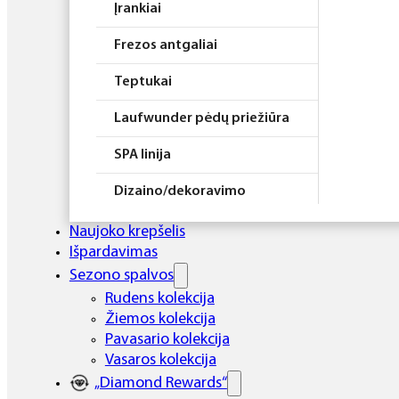
Įrankiai
Frezos antgaliai
Teptukai
Laufwunder pėdų priežiūra
SPA linija
Dizaino/dekoravimo
priemonės
Naujoko krepšelis
Elektros prietaisai
Išpardavimas
Sezono spalvos
Higiena
Rudens kolekcija
Žiemos kolekcija
Atributika
Pavasario kolekcija
Rinkiniai
Vasaros kolekcija
„Diamond Rewards“