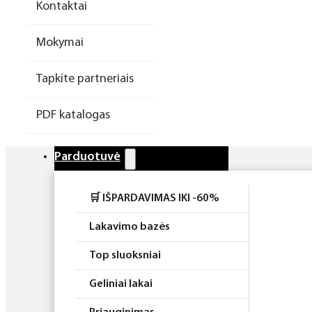
Kontaktai
Higiena
Mokymai
Atributika
Tapkite partneriais
Rinkiniai
PDF katalogas
Parduotuvė
🛒 IŠPARDAVIMAS IKI -60%
Lakavimo bazės
Top sluoksniai
Geliniai lakai