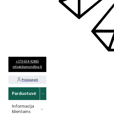
+370 654 42885
info@diamondline.lt
Prisijungti
Parduotuvė
Informacija
klientams