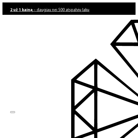
2 už 1 kainą
– daugiau nei 500 atspalvių lakų