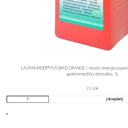
LAUFWUNDER® FUSSBAD ORANGE / skystis energizuojanči
apelsinmedžio ekstraktu, 1L
23.50
€
Į Krepšelį