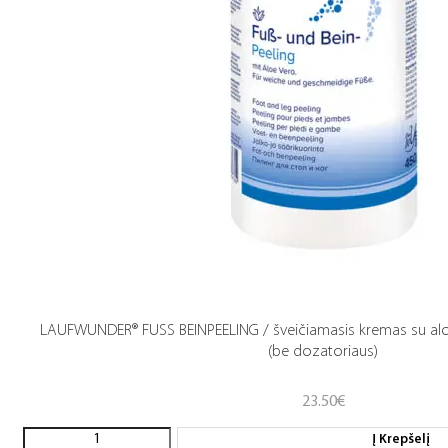
LAUFWUNDER® FUSS BEINPEELING / šveičiamasis kremas su aloe
(be dozatoriaus)
23.50
€
Į Krepšelį