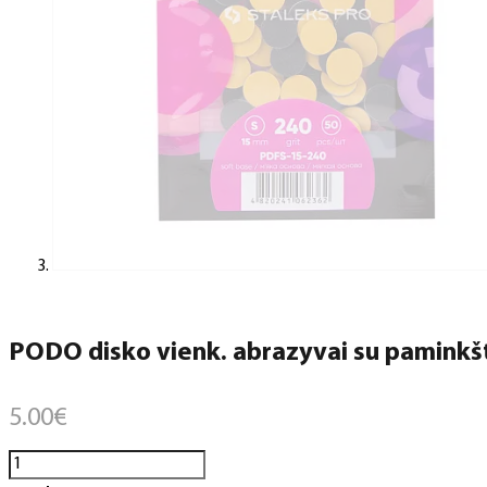
PODO disko vienk. abrazyvai su paminkšti
5.00
€
produkto
kiekis: