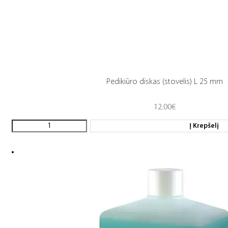
Pedikiūro diskas (stovelis) L 25 mm
12.00
€
Į Krepšelį