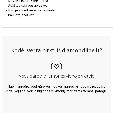
– S dydis (15 mm skersmens)
– Aukštos kokybės abrazyvai
– Turi gerą sukibimbą su pagrindu
– Pakuotėje 50 vnt.
Kodėl verta pirkti iš diamondline.lt?
Visos darbo priemonės vienoje vietoje
Nuo manikiūro, pedikiūro kosmetikos, įrankių iki nagų frezų, dulkių
ištraukėjų bei verslo higienos reikmenų. Meistrams tai labai patogu.