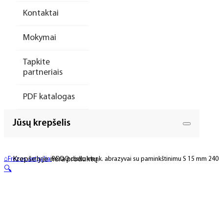
Kontaktai
Mokymai
Tapkite
partneriais
PDF katalogas
Jūsų krepšelis
Krepšelyje nėra produktų.
⌂
Frezos antgaliai
PODO disko vienk. abrazyvai su paminkštinimu S 15 mm 240 g
🔍