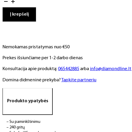
PODO
disko
Į krepšelį
vienk.
abrazyvai
su
paminkštinimu
S
Nemokamas pristatymas nuo €50
15
mm
Prekes išsiunčiame per 1-2 darbo dienas
240
gritų
Konsultacija apie produktą:
065442885
arba
info@diamondline.lt
(50
vnt.)
Domina didmeninė prekyba?
Tapkite partneriu
Produkto ypatybės
– Su paminkštinimu
– 240 gritų