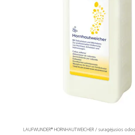
LAUFWUNDER® HORNHAUTWEICHER / suragėjusios odos mi