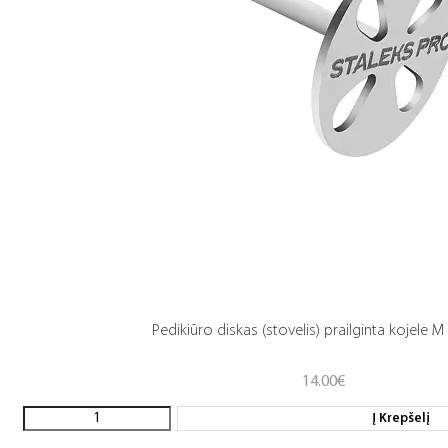
Pedikiūro diskas (stovelis) prailginta kojele
14.00
€
Į Krepšelį