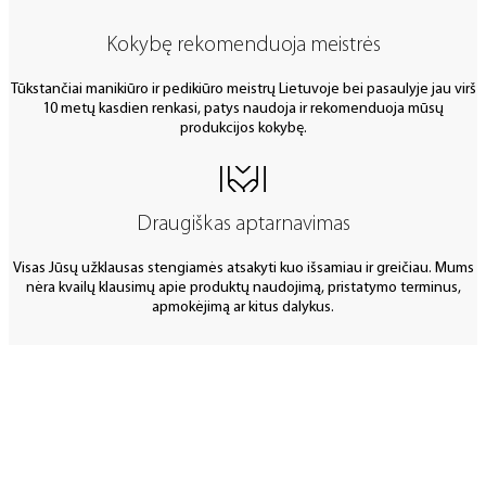
Kokybę rekomenduoja meistrės
Tūkstančiai manikiūro ir pedikiūro meistrų Lietuvoje bei pasaulyje jau virš
10 metų kasdien renkasi, patys naudoja ir rekomenduoja mūsų
produkcijos kokybę.
Draugiškas aptarnavimas
Visas Jūsų užklausas stengiamės atsakyti kuo išsamiau ir greičiau. Mums
nėra kvailų klausimų apie produktų naudojimą, pristatymo terminus,
apmokėjimą ar kitus dalykus.