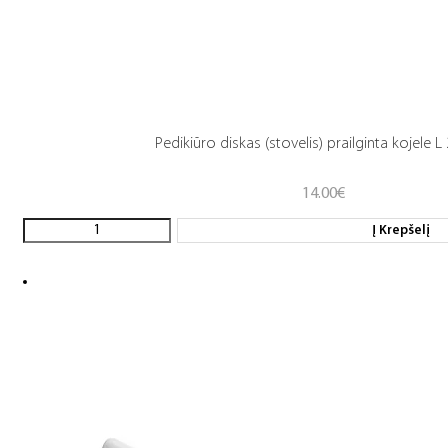
Pedikiūro diskas (stovelis) prailginta kojele 
14.00
€
Į Krepšelį