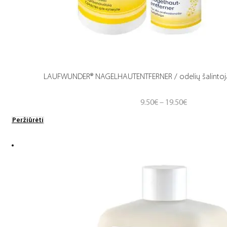
LAUFWUNDER® NAGELHAUTENTFERNER / odelių šalintoja
Price
9.50
€
–
19.50
€
range:
Peržiūrėti
9.50€
through
19.50€