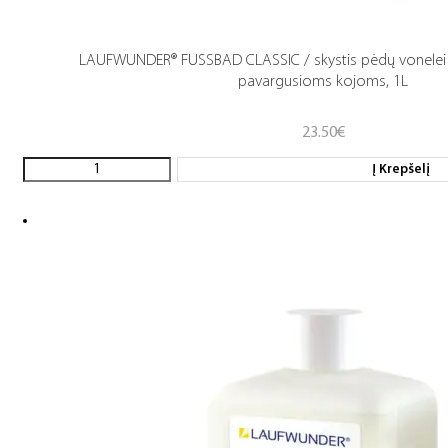
LAUFWUNDER® FUSSBAD CLASSIC / skystis pėdų vonelei s
pavargusioms kojoms, 1L
23.50
€
Į Krepšelį