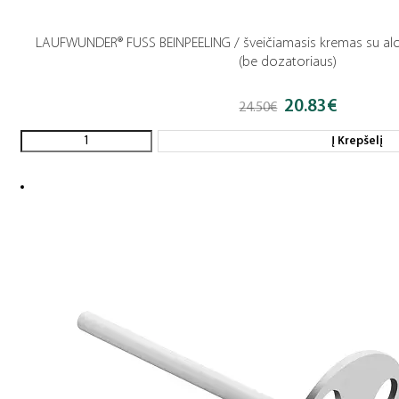
LAUFWUNDER® FUSS BEINPEELING / šveičiamasis kremas su aloe
(be dozatoriaus)
20.83
€
Original
Current
24.50
€
price
price
was:
is:
Į Krepšelį
24.50€.
20.83€.