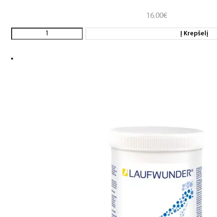
16.00
€
Į Krepšelį