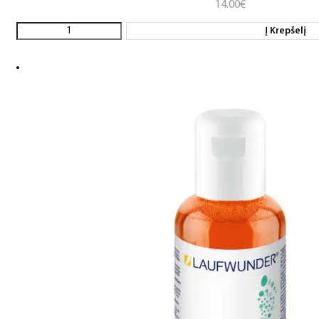
14.00
€
Į Krepšelį