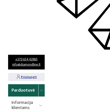
+370 654 42885
info@diamondline.lt
Prisijungti
Parduotuvė
Informacija
klientams