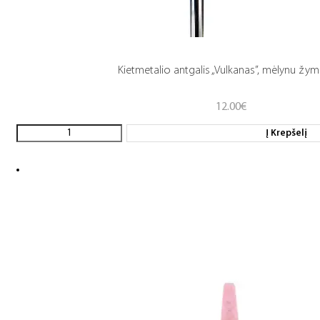
Kietmetalio antgalis „Vulkanas”, mėlynu žy
12.00
€
Į Krepšelį