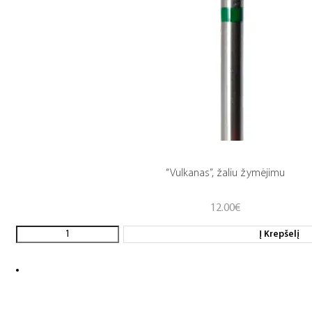
“Vulkanas”, žaliu žymėjimu
12.00
€
Į Krepšelį