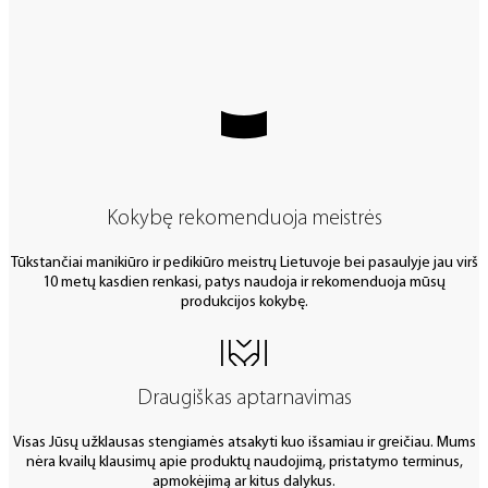
Kokybę rekomenduoja meistrės
Tūkstančiai manikiūro ir pedikiūro meistrų Lietuvoje bei pasaulyje jau virš
10 metų kasdien renkasi, patys naudoja ir rekomenduoja mūsų
produkcijos kokybę.
Draugiškas aptarnavimas
Visas Jūsų užklausas stengiamės atsakyti kuo išsamiau ir greičiau. Mums
nėra kvailų klausimų apie produktų naudojimą, pristatymo terminus,
apmokėjimą ar kitus dalykus.