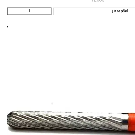
12.00
€
Į Krepšelį