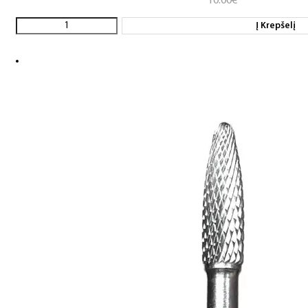
10.00
€
Į Krepšelį