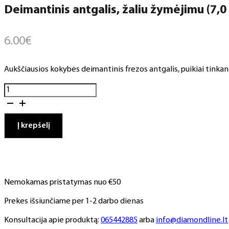
Deimantinis antgalis, žaliu žymėjimu (7,0 .
6.00
€
Aukščiausios kokybės deimantinis frezos antgalis, puikiai tinkant
produkto
kiekis:
Deimantinis
antgalis,
Į krepšelį
žaliu
žymėjimu
(7,0
.
6,0)
Nemokamas pristatymas nuo €50
Prekes išsiunčiame per 1-2 darbo dienas
Konsultacija apie produktą:
065442885
arba
info@diamondline.lt