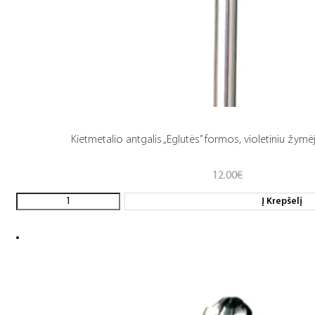
Kietmetalio antgalis „Eglutės” formos, violetiniu žymėji
12.00
€
Į Krepšelį