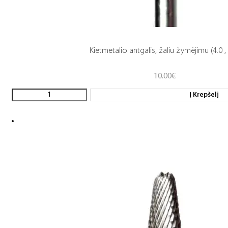
Kietmetalio antgalis, žaliu žymėjimu (4.0 , 
10.00
€
Į Krepšelį