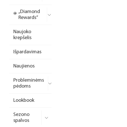
„Diamond
Rewards“
Naujoko
krepšelis
Išpardavimas
Naujienos
Probleminėms
pėdoms
Lookbook
Sezono
spalvos