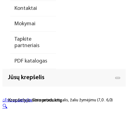
Kontaktai
Mokymai
Tapkite
partneriais
PDF katalogas
Jūsų krepšelis
Krepšelyje nėra produktų.
⌂
Frezos antgaliai
Deimantinis antgalis, žaliu žymėjimu (7,0 . 6,0)
🔍