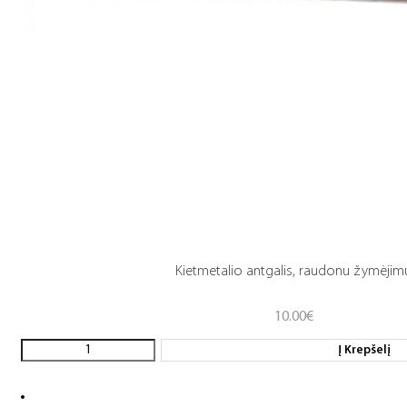
Kietmetalio antgalis, raudonu žymėjim
10.00
€
Į Krepšelį