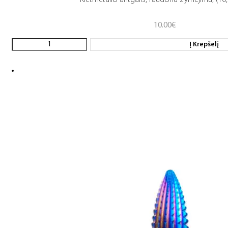
Kietmetalio antgalis, raudonu žymėjimu, (10,0
10.00
€
Į Krepšelį