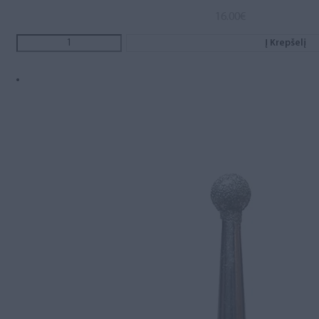
16.00
€
Į Krepšelį