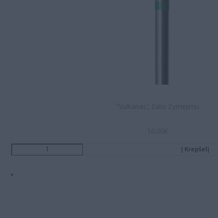
“Vulkanas”, žaliu žymėjimu
16.00
€
Į Krepšelį