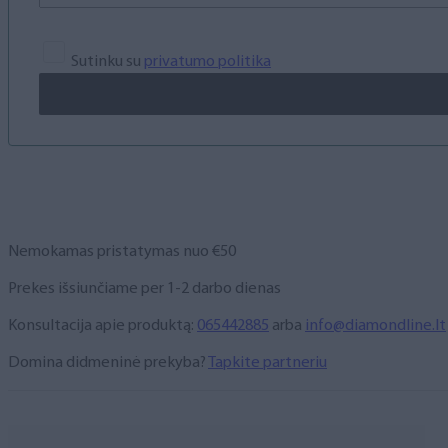
Sutinku su
privatumo politika
Nemokamas pristatymas nuo €50
Prekes išsiunčiame per 1-2 darbo dienas
Konsultacija apie produktą:
065442885
arba
info@diamondline.lt
Domina didmeninė prekyba?
Tapkite partneriu