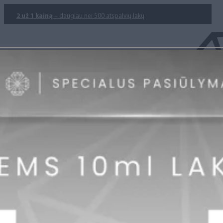
2 už 1 kainą
– daugiau nei 500 atspalvių lakų