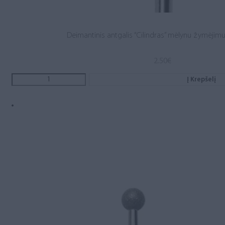
Deimantinis antgalis “Cilindras” mėlynu žymėjimu, 
2.50
€
Į Krepšelį