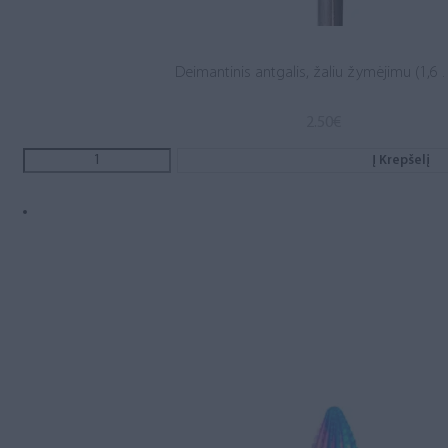
Deimantinis antgalis, žaliu žymėjimu (1,6 . 
2.50
€
Į Krepšelį