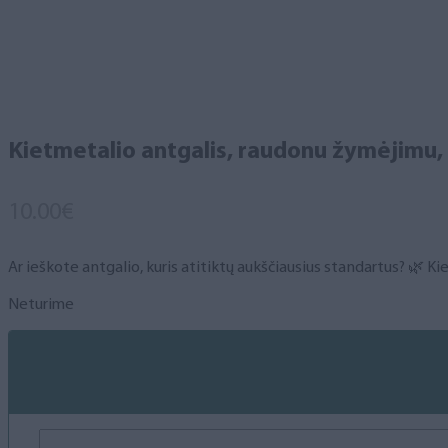
Kietmetalio antgalis, raudonu žymėjimu, (
10.00
€
Ar ieškote antgalio, kuris atitiktų aukščiausius standartus? 🌿 Ki
Neturime