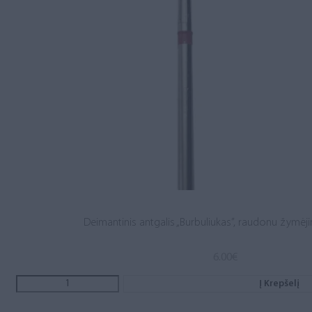
Deimantinis antgalis „Burbuliukas”, raudonu žymėjim
6.00
€
Į Krepšelį