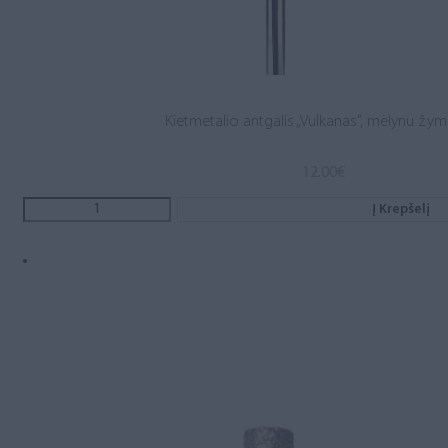
Kietmetalio antgalis „Vulkanas”, mėlynu žy
12.00
€
Į Krepšelį