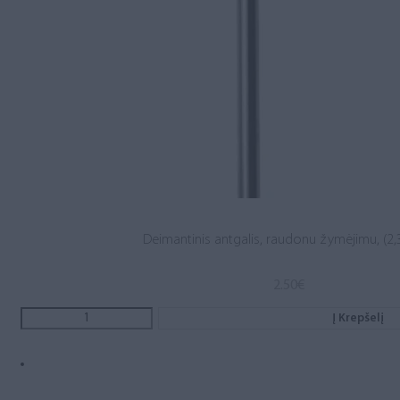
Deimantinis antgalis, raudonu žymėjimu, (2,3
2.50
€
Į Krepšelį