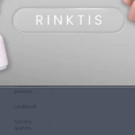
„Diamond
Rewards“
Naujoko
krepšelis
Išpardavimas
Naujienos
Probleminėms
pėdoms
Lookbook
Sezono
spalvos