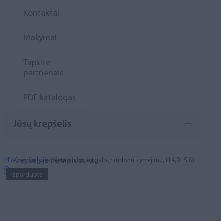
Kontaktai
Mokymai
Tapkite
partneriais
PDF katalogas
Jūsų krepšelis
Krepšelyje nėra produktų.
⌂
Frezos antgaliai
Kietmetalio antgalis, raudonu žymėjimu, (14,0 . 5,0)
🔍
Išparduota