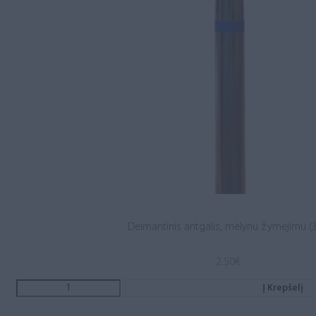
Deimantinis antgalis, mėlynu žymėjimu (3
2.50
€
Į Krepšelį