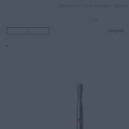
Deimantinis frezos antgalis – adatėlė
2.50
€
Į Krepšelį