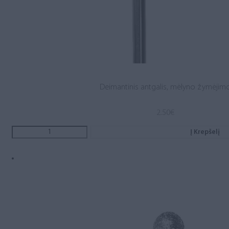
Deimantinis antgalis, mėlyno žymėjim
2.50
€
Į Krepšelį