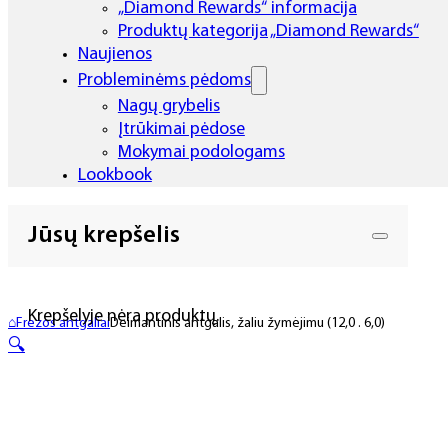
„Diamond Rewards“ informacija
Produktų kategorija „Diamond Rewards“
Naujienos
Probleminėms pėdoms
Nagų grybelis
Įtrūkimai pėdose
Mokymai podologams
Lookbook
Jūsų krepšelis
Krepšelyje nėra produktų.
⌂
Frezos antgaliai
Deimantinis antgalis, žaliu žymėjimu (12,0 . 6,0)
🔍