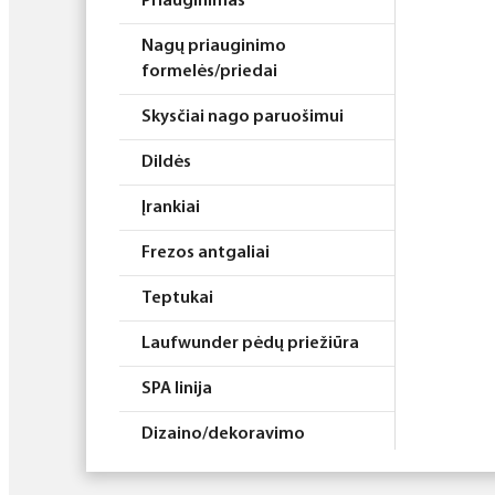
Priauginimas
Nagų priauginimo
formelės/priedai
Skysčiai nago paruošimui
Dildės
Įrankiai
Frezos antgaliai
Teptukai
Laufwunder pėdų priežiūra
SPA linija
Dizaino/dekoravimo
priemonės