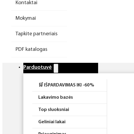
Kontaktai
Higiena
Mokymai
Atributika
Tapkite partneriais
Rinkiniai
PDF katalogas
Parduotuvė
🛒 IŠPARDAVIMAS IKI -60%
Lakavimo bazės
Top sluoksniai
Geliniai lakai