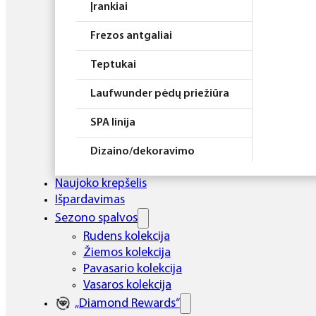
Įrankiai
Frezos antgaliai
Teptukai
Laufwunder pėdų priežiūra
SPA linija
Dizaino/dekoravimo
priemonės
Naujoko krepšelis
Elektros prietaisai
Išpardavimas
Sezono spalvos
Higiena
Rudens kolekcija
Žiemos kolekcija
Atributika
Pavasario kolekcija
Rinkiniai
Vasaros kolekcija
„Diamond Rewards“