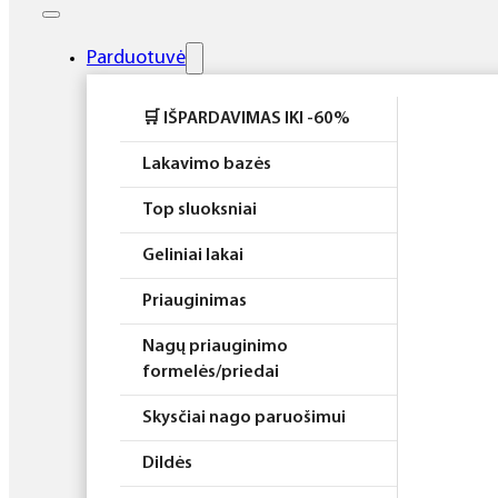
Elektros prietaisai
Higiena
Parduotuvė
Atributika
🛒 IŠPARDAVIMAS IKI -60%
Rinkiniai
Lakavimo bazės
Top sluoksniai
Geliniai lakai
Priauginimas
Nagų priauginimo
formelės/priedai
Skysčiai nago paruošimui
Dildės