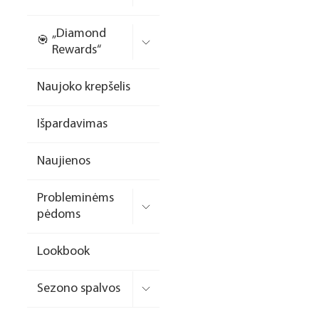
Nagų priauginimo
„Diamond
formelės/priedai
Rewards“
Skysčiai nago paruošimui
Naujoko krepšelis
Dildės
Išpardavimas
Įrankiai
Frezos antgaliai
Naujienos
Teptukai
Probleminėms
Laufwunder pėdų priežiūra
pėdoms
SPA linija
Lookbook
Dizaino/dekoravimo
priemonės
Sezono spalvos
Elektros prietaisai