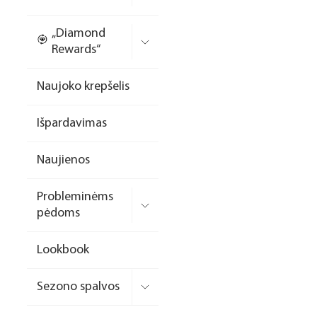
Nagų priauginimo
„Diamond
formelės/priedai
Rewards“
Skysčiai nago paruošimui
Naujoko krepšelis
Dildės
Išpardavimas
Įrankiai
Frezos antgaliai
Naujienos
Teptukai
Probleminėms
Laufwunder pėdų priežiūra
pėdoms
SPA linija
Lookbook
Dizaino/dekoravimo
priemonės
Sezono spalvos
Elektros prietaisai