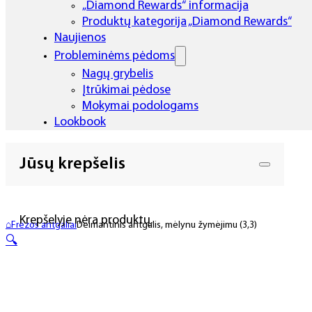
„Diamond Rewards“ informacija
Produktų kategorija „Diamond Rewards“
Naujienos
Probleminėms pėdoms
Nagų grybelis
Įtrūkimai pėdose
Mokymai podologams
Lookbook
Jūsų krepšelis
Krepšelyje nėra produktų.
⌂
Frezos antgaliai
Deimantinis antgalis, mėlynu žymėjimu (3,3)
🔍