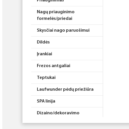
Priauginimas
Nagų priauginimo
formelės/priedai
Skysčiai nago paruošimui
Dildės
Įrankiai
Frezos antgaliai
Teptukai
Laufwunder pėdų priežiūra
SPA linija
Dizaino/dekoravimo
priemonės