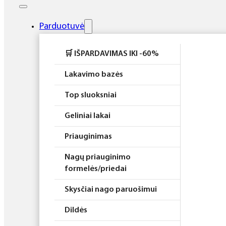
Elektros prietaisai
Higiena
Parduotuvė
Atributika
🛒 IŠPARDAVIMAS IKI -60%
Rinkiniai
Lakavimo bazės
Top sluoksniai
Geliniai lakai
Priauginimas
Nagų priauginimo
formelės/priedai
Skysčiai nago paruošimui
Dildės