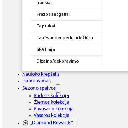
Įrankiai
Frezos antgaliai
Teptukai
Laufwunder pėdų priežiūra
SPA linija
Dizaino/dekoravimo
priemonės
Naujoko krepšelis
Elektros prietaisai
Išpardavimas
Sezono spalvos
Higiena
Rudens kolekcija
Žiemos kolekcija
Atributika
Pavasario kolekcija
Rinkiniai
Vasaros kolekcija
„Diamond Rewards“