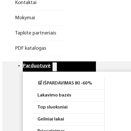
Kontaktai
Higiena
Mokymai
Atributika
Tapkite partneriais
Rinkiniai
PDF katalogas
Parduotuvė
🛒 IŠPARDAVIMAS IKI -60%
Lakavimo bazės
Top sluoksniai
Geliniai lakai