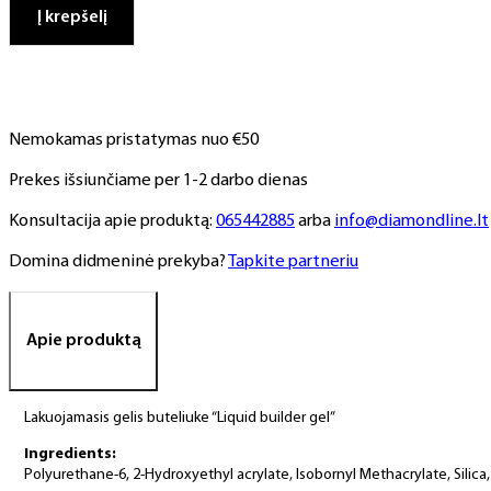
BUILDER
Į krepšelį
GEL
Nr.3
lakuojamas
statybinis
gelis
Nemokamas pristatymas nuo €50
buteliuke,
15ml
Prekes išsiunčiame per 1-2 darbo dienas
Konsultacija apie produktą:
065442885
arba
info@diamondline.lt
Domina didmeninė prekyba?
Tapkite partneriu
Apie produktą
Lakuojamasis gelis buteliuke “Liquid builder gel”
Ingredients:
Polyurethane-6, 2-Hydroxyethyl acrylate, Isobornyl Methacrylate, Silica