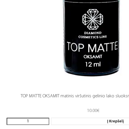
TOP MATTE OKSAMIT matinis viršutinis gelinio lako sluoksn
10.00
€
Į Krepšelį