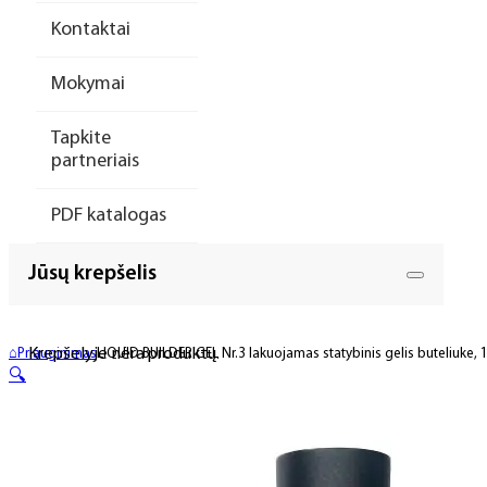
Kontaktai
Mokymai
Tapkite
partneriais
PDF katalogas
Jūsų krepšelis
Krepšelyje nėra produktų.
⌂
Priauginimas
LIQUID BUILDER GEL Nr.3 lakuojamas statybinis gelis buteliuke, 
🔍