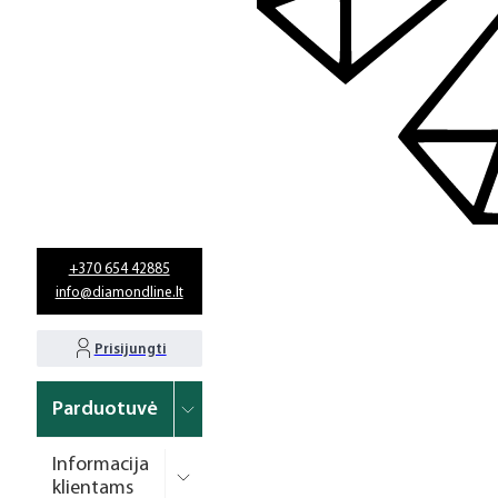
+370 654 42885
info@diamondline.lt
Prisijungti
Parduotuvė
Informacija
klientams