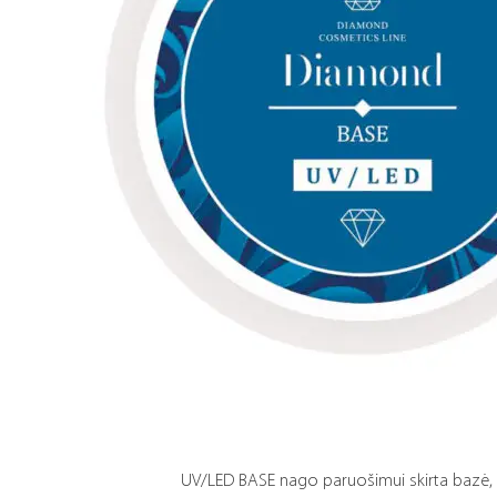
UV/LED BASE nago paruošimui skirta bazė,