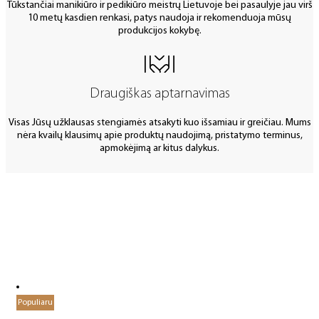
Tūkstančiai manikiūro ir pedikiūro meistrų Lietuvoje bei pasaulyje jau virš
10 metų kasdien renkasi, patys naudoja ir rekomenduoja mūsų
produkcijos kokybę.
Draugiškas aptarnavimas
Visas Jūsų užklausas stengiamės atsakyti kuo išsamiau ir greičiau. Mums
nėra kvailų klausimų apie produktų naudojimą, pristatymo terminus,
apmokėjimą ar kitus dalykus.
Populiaru