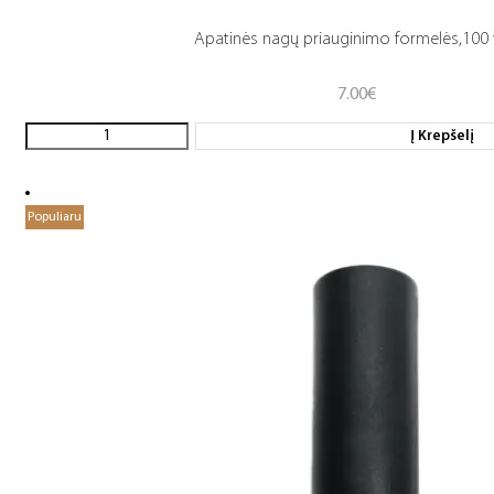
Apatinės nagų priauginimo formelės,100 
7.00
€
Į Krepšelį
Populiaru