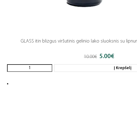
GLASS itin blizgus viršutinis gelinio lako sluoksnis su lipn
5.00
€
Original
Current
10.00
€
price
price
was:
is:
Į Krepšelį
10.00€.
5.00€.