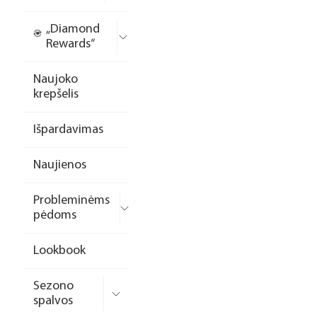
„Diamond
Rewards“
Naujoko
krepšelis
Išpardavimas
Naujienos
Probleminėms
pėdoms
Lookbook
Sezono
spalvos