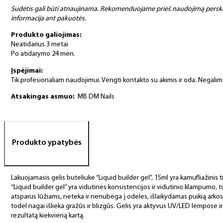
Sudėtis gali būti atnaujinama. Rekomenduojame prieš naudojimą perskai
informacija ant pakuotės.
Produkto galiojimas:
Neatidarius 3 metai
Po atidarymo 24 mėn.
Įspėjimai:
Tik profesionaliam naudojimui. Vengti kontakto su akimis ir oda. Negali
Atsakingas asmuo:
MB DM Nails
Produkto ypatybės
Lakuojamasis gelis buteliuke “Liquid builder gel”, 15ml yra kamufliažinis t
“Liquid builder gel” yra vidutinės konsistencijos ir vidutinio klampumo, tod
atsparus lūžiams, neteka ir nenubėga į odeles, išlaikydamas puikią arkos f
todėl nagai išlieka gražūs ir blizgūs. Gelis yra aktyvus UV/LED lempose ir
rezultatą kiekvieną kartą.