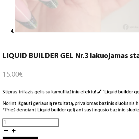
LIQUID BUILDER GEL Nr.3 lakuojamas stat
15.00
€
Stiprus trifazis gelis su kamufliažiniu efektu! 💅 “Liquid builder 
Norint išgauti geriausią rezultatą, privalomas bazinis sluoksnis
*Prieš dengiant Liquid builder gelį ant sustingusio bazinio sluoks
produkto
kiekis:
LIQUID