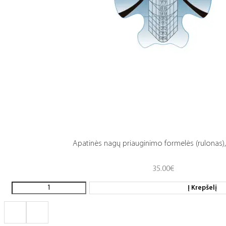
Apatinės nagų priauginimo formelės (rulonas),
35.00
€
Į Krepšelį