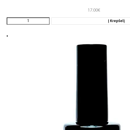
17.00
€
Į Krepšelį