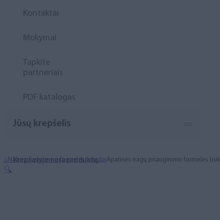
Kontaktai
Mokymai
Tapkite
partneriais
PDF katalogas
Jūsų krepšelis
Krepšelyje nėra produktų.
⌂
Nagų priauginimo formelės/priedai
Apatinės nagų priauginimo formelės (rulo
🔍