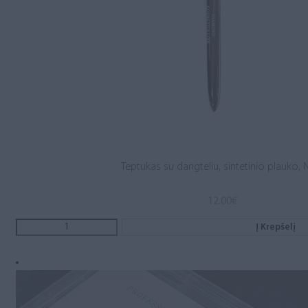
Teptukas su dangteliu, sintetinio plauko, N
12.00
€
Į Krepšelį