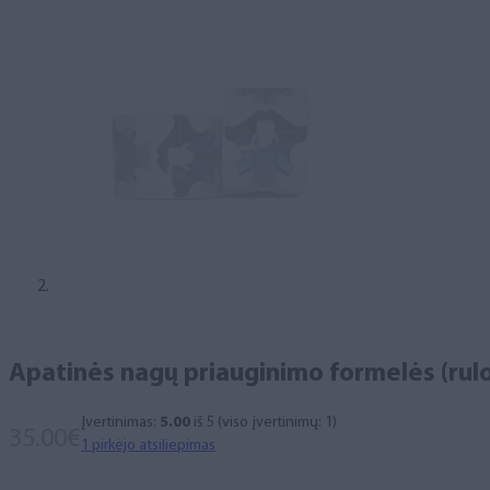
Apatinės nagų priauginimo formelės (rulo
Įvertinimas:
5.00
iš 5 (viso įvertinimų:
1
)
35.00
€
1
pirkėjo atsiliepimas