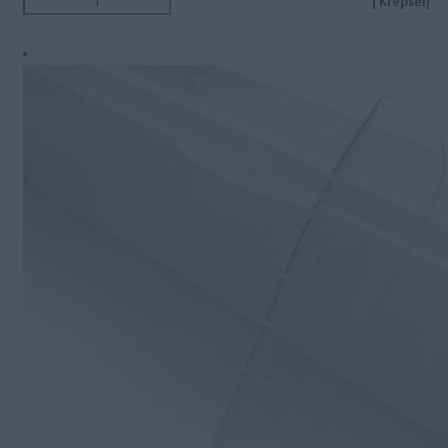
Į Krepšelį