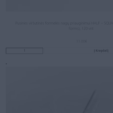
Pusinės viršutinės formelės nagų priauginimui HALF – SQU
forms), 120 vnt.
11.00
€
Į Krepšelį