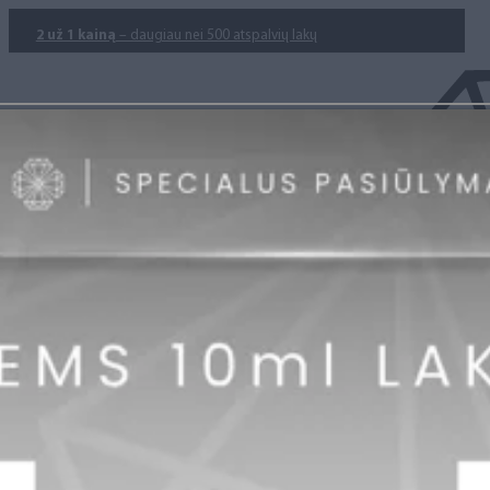
2 už 1 kainą
– daugiau nei 500 atspalvių lakų