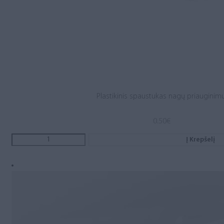
Plastikinis spaustukas nagų priauginimu
0.50
€
Į Krepšelį