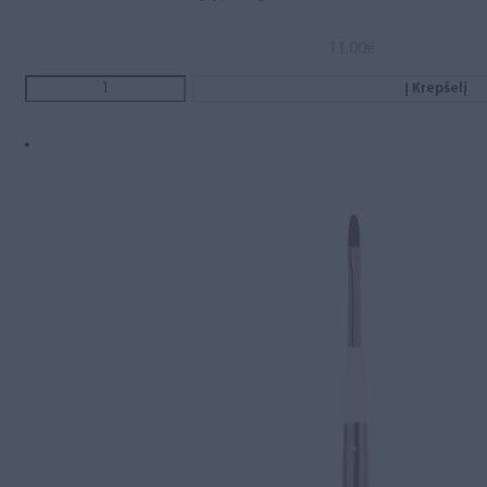
11.00
€
Į Krepšelį