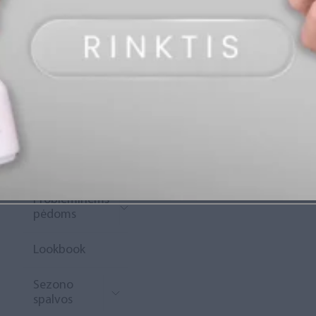
„Diamond
Rewards“
Naujoko
krepšelis
Išpardavimas
Naujienos
Probleminėms
pėdoms
Lookbook
Sezono
spalvos