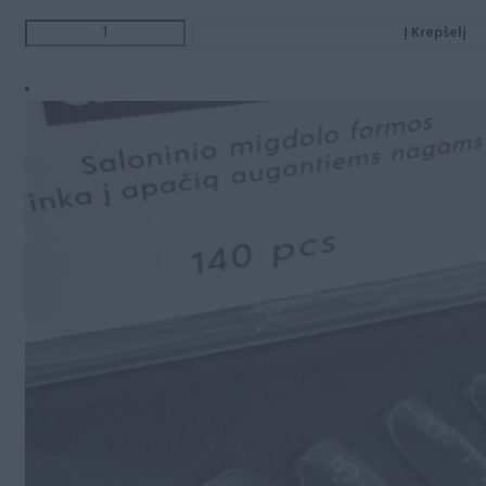
Į Krepšelį