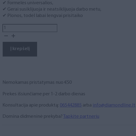
✔ Formelės universalios,
✔ Gerai susiklijuoja ir neatsiklijuoja darbo metu,
✔ Plonos, todėl labai lengvai prisitaiko
produkto
kiekis:
Apatinės
nagų
Į krepšelį
priauginimo
formelės
(rulonas),
500
vnt.
Nemokamas pristatymas nuo €50
Prekes išsiunčiame per 1-2 darbo dienas
Konsultacija apie produktą:
065442885
arba
info@diamondline.lt
Domina didmeninė prekyba?
Tapkite partneriu