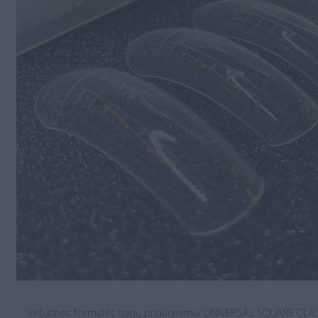
Viršutinės formelės nagų priauginimui UNIVERSAL SQUARE CLASS