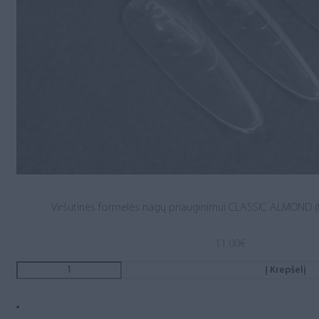
Viršutinės formelės nagų priauginimui CLASSIC ALMOND (t
11.00
€
Į Krepšelį