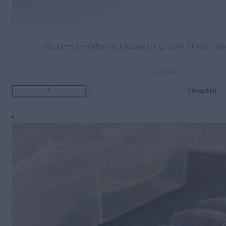
Viršutinės formelės nagų priauginimui OVAL CLASSIC (to
11.00
€
Į Krepšelį