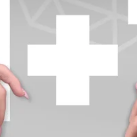
+370 654 42885
info@diamondline.lt
Prisijungti
Parduotuvė
Informacija
klientams