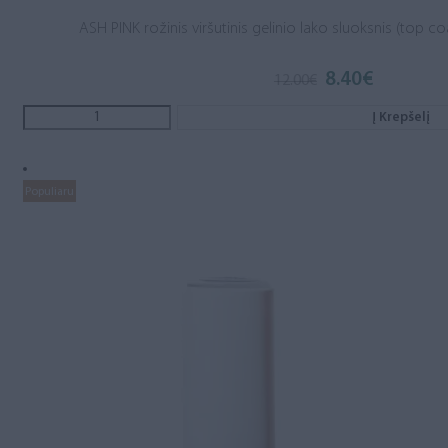
ASH PINK rožinis viršutinis gelinio lako sluoksnis (top co
8.40
€
Original
Current
12.00
€
price
price
was:
is:
Į Krepšelį
12.00€.
8.40€.
Populiaru