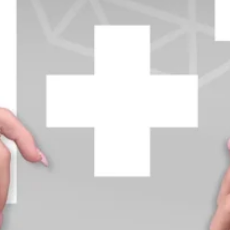
+370 654 42885
info@diamondline.lt
Prisijungti
Parduotuvė
Informacija
klientams