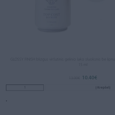
GLOSSY FINISH blizgus viršutinis gelinio lako sluoksnis be lip
15 ml
10.40
€
13.00
€
Į Krepšelį