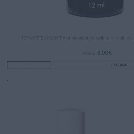
TOP MATTE OKSAMIT matinis viršutinis gelinio lako sluoksn
8.00
€
10.00
€
Į Krepšelį