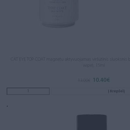
CAT EYE TOP COAT magnetu aktyvuojamas viršutinis sluoksnis 
wipe), 15ml
10.40
€
13.00
€
Į Krepšelį