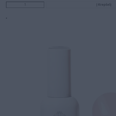
Į Krepšelį