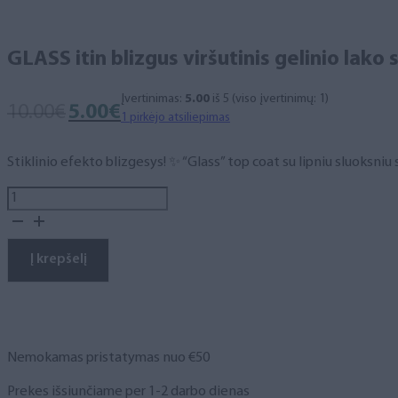
GLASS itin blizgus viršutinis gelinio lako 
Įvertinimas:
5.00
iš 5 (viso įvertinimų:
1
)
Original
Current
10.00
€
5.00
€
1
pirkėjo atsiliepimas
price
price
was:
is:
Stiklinio efekto blizgesys! ✨ “Glass” top coat su lipniu sluoksniu
10.00€.
5.00€.
produkto
kiekis:
GLASS
itin
Į krepšelį
blizgus
viršutinis
gelinio
lako
sluoksnis
Nemokamas pristatymas nuo €50
su
lipnumu
Prekes išsiunčiame per 1-2 darbo dienas