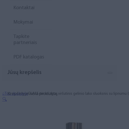
Kontaktai
Mokymai
Tapkite
partneriais
PDF katalogas
Jūsų krepšelis
Krepšelyje nėra produktų.
⌂
Top sluoksniai
GLASS itin blizgus viršutinis gelinio lako sluoksnis su lipnumu 
🔍