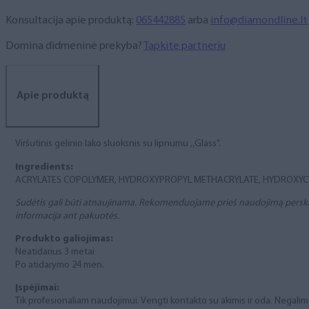
(top
coat),
Konsultacija apie produktą:
065442885
arba
info@diamondline.lt
12
ml
Domina didmeninė prekyba?
Tapkite partneriu
Apie produktą
Viršutinis gelinio lako sluoksnis su lipnumu ,,Glass”.
Ingredients:
ACRYLATES COPOLYMER, HYDROXYPROPYL METHACRYLATE, HYDROXYCYC
Sudėtis gali būti atnaujinama. Rekomenduojame prieš naudojimą perskai
informacija ant pakuotės.
Produkto galiojimas:
Neatidarius 3 metai
Po atidarymo 24 mėn.
Įspėjimai:
Tik profesionaliam naudojimui. Vengti kontakto su akimis ir oda. Negali