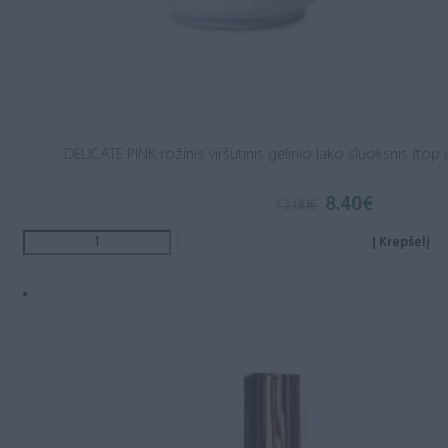
DELICATE PINK rožinis viršutinis gelinio lako sluoksnis (top
8.40
€
Original
Current
12.00
€
price
price
was:
is:
Į Krepšelį
12.00€.
8.40€.