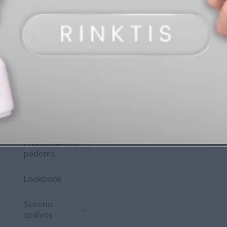
„Diamond
Rewards“
Naujoko
krepšelis
Išpardavimas
Naujienos
Probleminėms
pėdoms
Lookbook
Sezono
spalvos