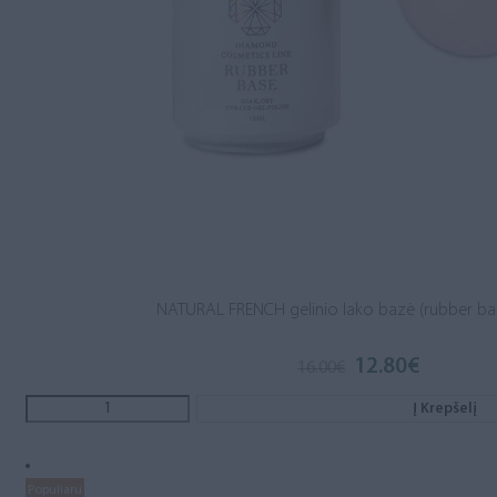
NATURAL FRENCH gelinio lako bazė (rubber ba
12.80
€
16.00
€
Į Krepšelį
Populiaru