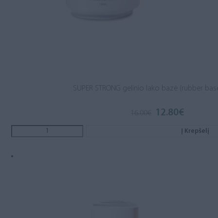
SUPER STRONG gelinio lako bazė (rubber base
12.80
€
16.00
€
Į Krepšelį