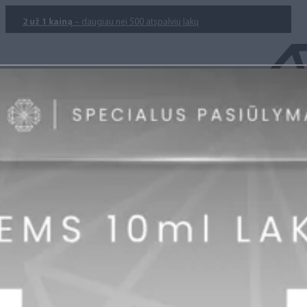
2 už 1 kainą
– daugiau nei 500 atspalvių lakų