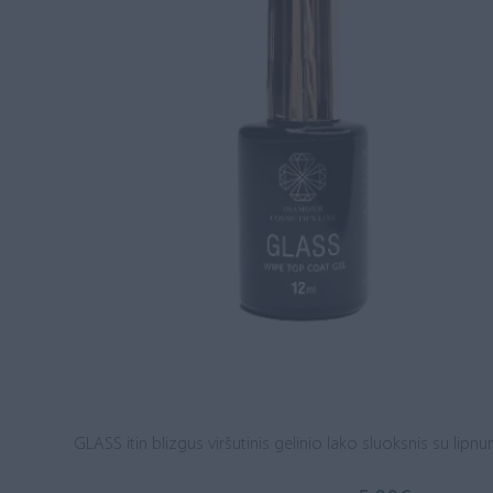
GLASS itin blizgus viršutinis gelinio lako sluoksnis su lipn