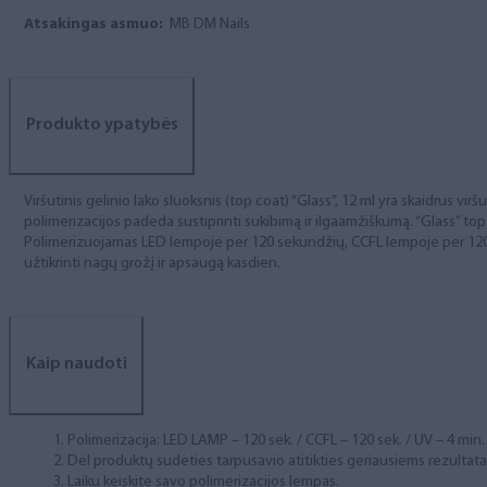
Atsakingas asmuo:
MB DM Nails
Produkto ypatybės
Viršutinis gelinio lako sluoksnis (top coat) “Glass”, 12 ml yra skaidrus vir
polimerizacijos padeda sustiprinti sukibimą ir ilgaamžiškumą. “Glass” top c
Polimerizuojamas LED lempoje per 120 sekundžių, CCFL lempoje per 120 s
užtikrinti nagų grožį ir apsaugą kasdien.
Kaip naudoti
Polimerizacija: LED LAMP – 120 sek. / CCFL – 120 sek. / UV – 4 min.
Dėl produktų sudėties tarpusavio atitikties geriausiems rezulta
Laiku keiskite savo polimerizacijos lempas.