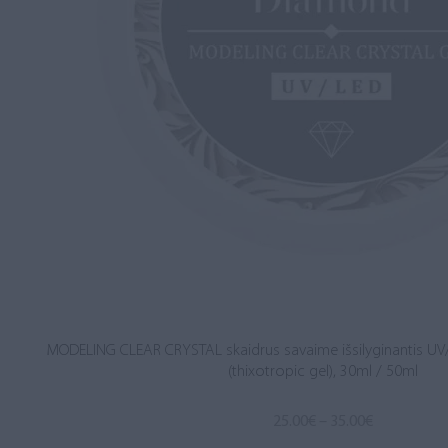
MODELING CLEAR CRYSTAL skaidrus savaime išsilyginantis UV
(thixotropic gel), 30ml / 50ml
Price
25.00
€
–
35.00
€
range: