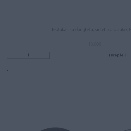
Teptukas su dangteliu, sintetinio plauko, N
10.00
€
Į Krepšelį