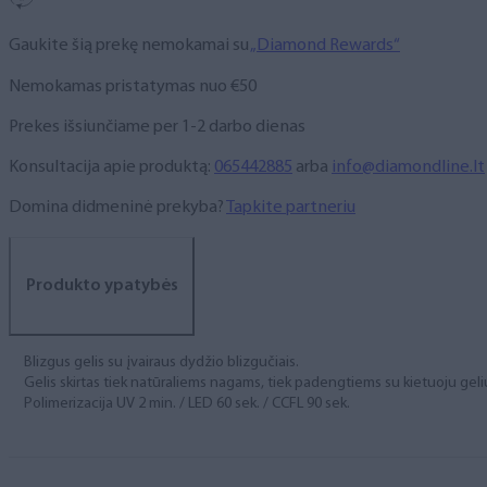
8
ml
Gaukite šią prekę nemokamai su
„Diamond Rewards“
Nemokamas pristatymas nuo €50
Prekes išsiunčiame per 1-2 darbo dienas
Konsultacija apie produktą:
065442885
arba
info@diamondline.lt
Domina didmeninė prekyba?
Tapkite partneriu
Produkto ypatybės
Blizgus gelis su įvairaus dydžio blizgučiais.
Gelis skirtas tiek natūraliems nagams, tiek padengtiems su kietuoju geli
Polimerizacija UV 2 min. / LED 60 sek. / CCFL 90 sek.