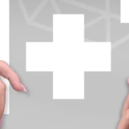
+370 654 42885
info@diamondline.lt
Prisijungti
Parduotuvė
Informacija
klientams