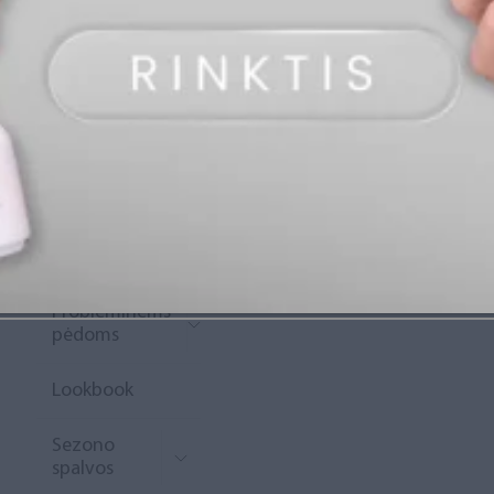
„Diamond
Rewards“
Naujoko
krepšelis
Išpardavimas
Naujienos
Probleminėms
pėdoms
Lookbook
Sezono
spalvos