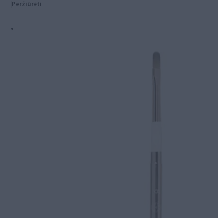
Peržiūrėti
25.00€
through
35.00€