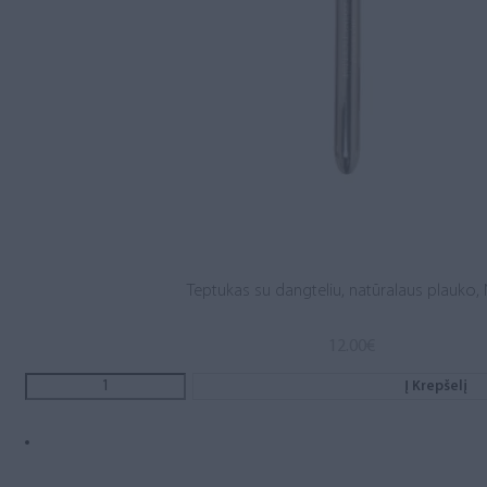
Teptukas su dangteliu, natūralaus plauko, 
12.00
€
Į Krepšelį