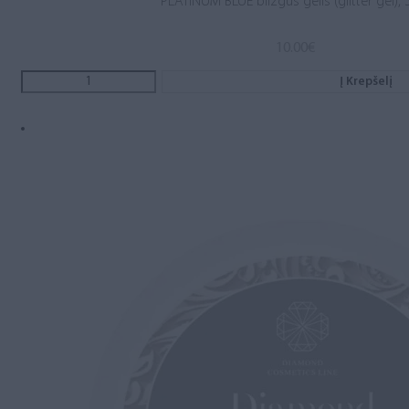
PLATINUM BLUE blizgus gelis (glitter gel), 
10.00
€
Į Krepšelį