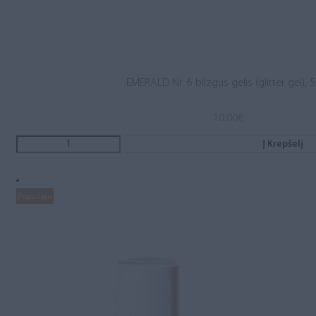
EMERALD Nr. 6 blizgus gelis (glitter gel), 
10.00
€
Į Krepšelį
Populiaru