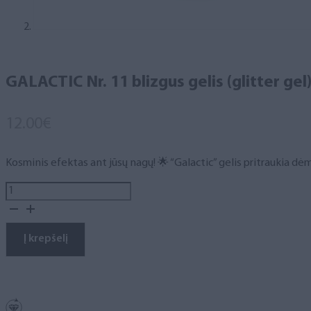
GALACTIC Nr. 11 blizgus gelis (glitter gel)
12.00
€
Kosminis efektas ant jūsų nagų! 🌟 “Galactic” gelis pritraukia dėm
produkto
kiekis:
GALACTIC
Nr.
Į krepšelį
11
blizgus
gelis
(glitter
gel),