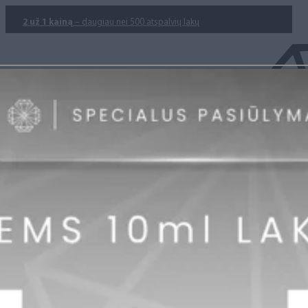
2 už 1 kainą
– daugiau nei 500 atspalvių lakų