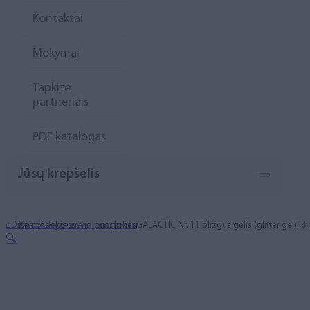
Kontaktai
Mokymai
Tapkite
partneriais
PDF katalogas
Jūsų krepšelis
Krepšelyje nėra produktų.
⌂
Dizaino/dekoravimo priemonės
GALACTIC Nr. 11 blizgus gelis (glitter gel), 8
🔍