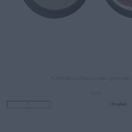
PLATINUM GOLD blizgus gelis (glitter gel),
10.00
€
Į Krepšelį