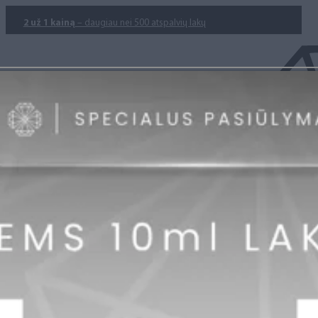
2 už 1 kainą
– daugiau nei 500 atspalvių lakų