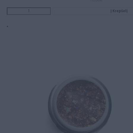
10.00
€
Į Krepšelį