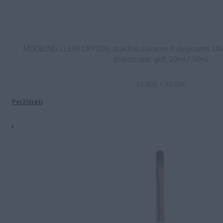
MODELING CLEAR CRYSTAL skaidrus savaime išsilyginantis UV
(thixotropic gel), 30ml / 50ml
Price
25.00
€
–
35.00
€
range:
Peržiūrėti
25.00€
through
35.00€