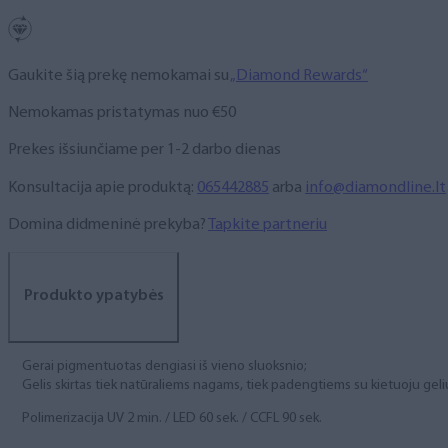
gel),
5
ml
Gaukite šią prekę nemokamai su
„Diamond Rewards“
Nemokamas pristatymas nuo €50
Prekes išsiunčiame per 1-2 darbo dienas
Konsultacija apie produktą:
065442885
arba
info@diamondline.lt
Domina didmeninė prekyba?
Tapkite partneriu
Produkto ypatybės
Gerai pigmentuotas dengiasi iš vieno sluoksnio;
Gelis skirtas tiek natūraliems nagams, tiek padengtiems su kietuoju geli
Polimerizacija UV 2 min. / LED 60 sek. / CCFL 90 sek.