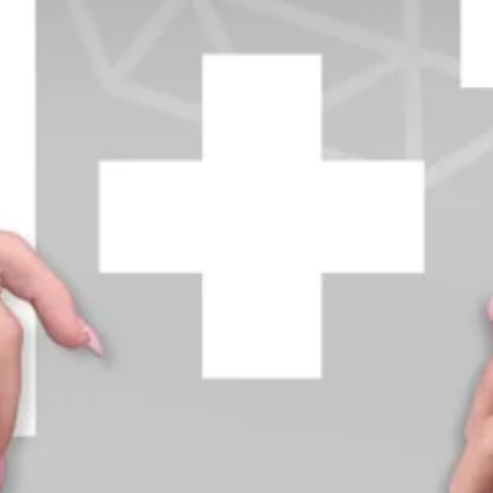
+370 654 42885
info@diamondline.lt
Prisijungti
Parduotuvė
Informacija
klientams