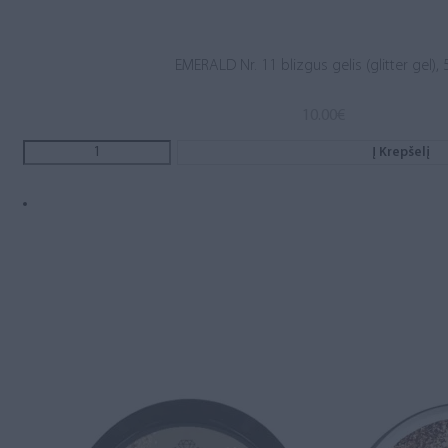
EMERALD Nr. 11 blizgus gelis (glitter gel), 
10.00
€
Į Krepšelį