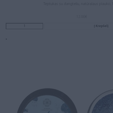
Teptukas su dangteliu, natūralaus plauko, 
12.00
€
Į Krepšelį