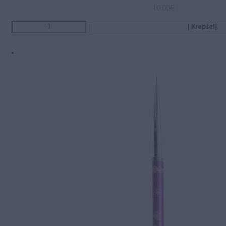
10.00
€
Į Krepšelį