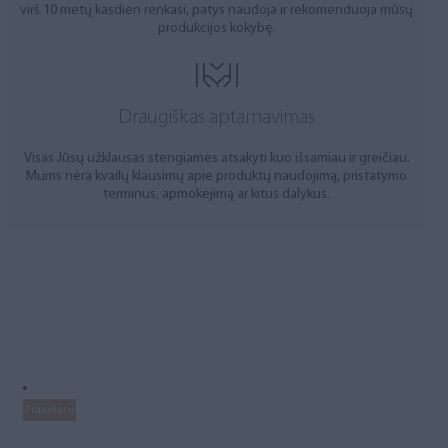
virš 10 metų kasdien renkasi, patys naudoja ir rekomenduoja mūsų
produkcijos kokybę.
Draugiškas aptarnavimas
Visas Jūsų užklausas stengiamės atsakyti kuo išsamiau ir greičiau.
Mums nėra kvailų klausimų apie produktų naudojimą, pristatymo
terminus, apmokėjimą ar kitus dalykus.
Populiaru