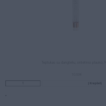
Teptukas su dangteliu, sintetinio plauko, N
10.00
€
Į Krepšelį