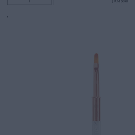
Į Krepšelį