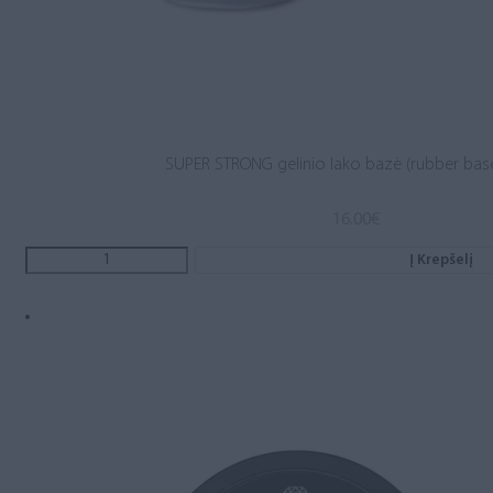
SUPER STRONG gelinio lako bazė (rubber base
16.00
€
Į Krepšelį