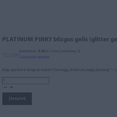
PLATINUM PINKY blizgus gelis (glitter gel
Įvertinimas:
5.00
iš 5 (viso įvertinimų:
2
)
10.00
€
2
customer reviews
Kaip greitai ir lengvai sukurti žavingą, išskirtinį nagų dizainą? 
produkto
kiekis:
PLATINUM
PINKY
Į krepšelį
blizgus
gelis
(glitter