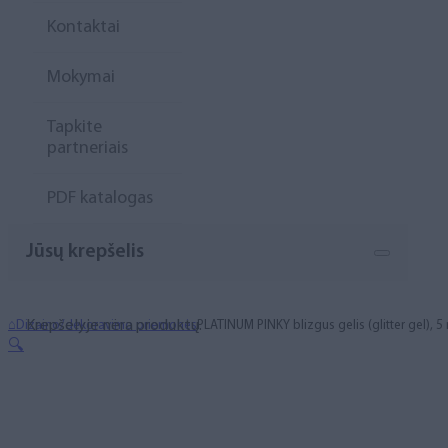
Kontaktai
Mokymai
Tapkite
partneriais
PDF katalogas
Jūsų krepšelis
Krepšelyje nėra produktų.
⌂
Dizaino/dekoravimo priemonės
PLATINUM PINKY blizgus gelis (glitter gel), 5
🔍