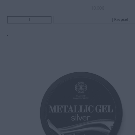
10.00
€
Į Krepšelį