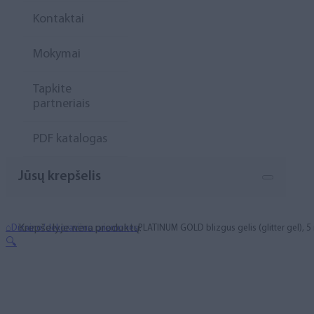
Kontaktai
Mokymai
Tapkite
partneriais
PDF katalogas
Jūsų krepšelis
Krepšelyje nėra produktų.
⌂
Dizaino/dekoravimo priemonės
PLATINUM GOLD blizgus gelis (glitter gel), 5
🔍