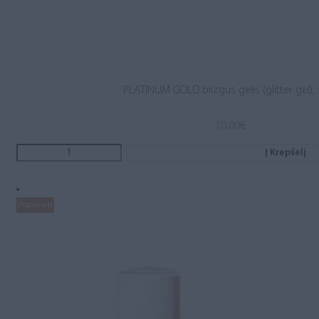
PLATINUM GOLD blizgus gelis (glitter gel),
10.00
€
Į Krepšelį
Populiaru