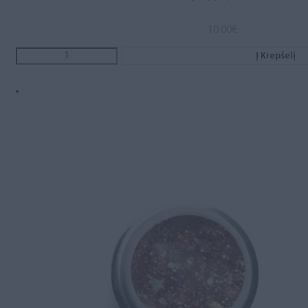
10.00
€
Į Krepšelį