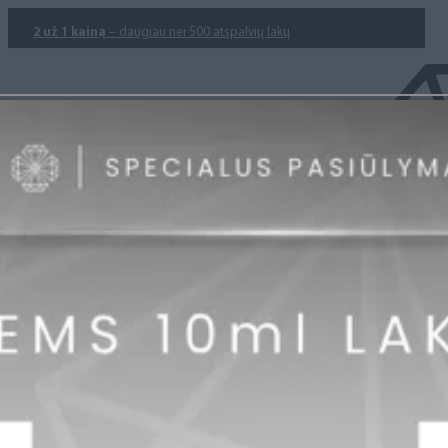
2 už 1 kainą
– daugiau nei 500 atspalvių lakų