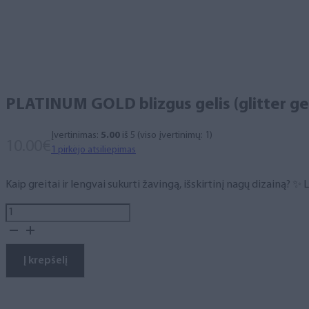
PLATINUM GOLD blizgus gelis (glitter gel
Įvertinimas:
5.00
iš 5 (viso įvertinimų:
1
)
10.00
€
1
pirkėjo atsiliepimas
Kaip greitai ir lengvai sukurti žavingą, išskirtinį nagų dizainą? 
produkto
kiekis:
PLATINUM
GOLD
Į krepšelį
blizgus
gelis
(glitter