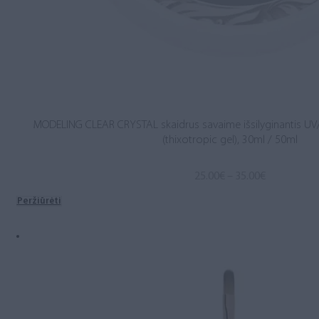
MODELING CLEAR CRYSTAL skaidrus savaime išsilyginantis UV
(thixotropic gel), 30ml / 50ml
Price
25.00
€
–
35.00
€
range:
Peržiūrėti
25.00€
through
35.00€