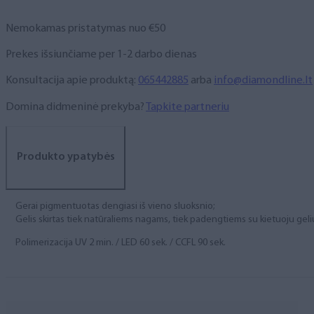
gel),
5
Nemokamas pristatymas nuo €50
ml
Prekes išsiunčiame per 1-2 darbo dienas
Konsultacija apie produktą:
065442885
arba
info@diamondline.lt
Domina didmeninė prekyba?
Tapkite partneriu
Produkto ypatybės
Gerai pigmentuotas dengiasi iš vieno sluoksnio;
Gelis skirtas tiek natūraliems nagams, tiek padengtiems su kietuoju geli
Polimerizacija UV 2 min. / LED 60 sek. / CCFL 90 sek.