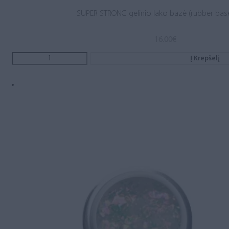
SUPER STRONG gelinio lako bazė (rubber base
16.00
€
Į Krepšelį