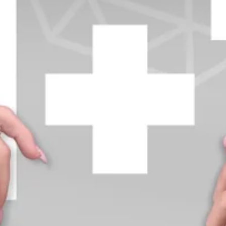
+370 654 42885
info@diamondline.lt
Prisijungti
Parduotuvė
Informacija
klientams