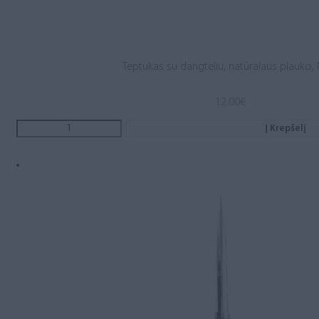
Teptukas su dangteliu, natūralaus plauko, 
12.00
€
Į Krepšelį