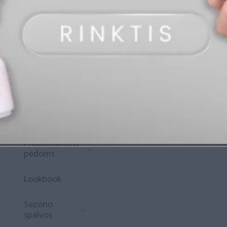
„Diamond
Rewards“
Naujoko
krepšelis
Išpardavimas
Naujienos
Probleminėms
pėdoms
Lookbook
Sezono
spalvos