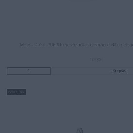
METALLIC GEL PURPLE metalizuotas chromo efekto gelis (c
10.00
€
Į Krepšelį
Išparduota