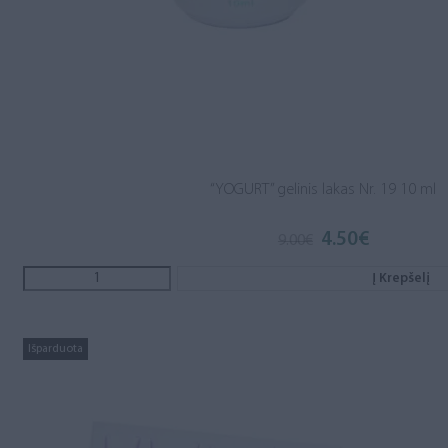
“YOGURT” gelinis lakas Nr. 19 10 ml
4.50
€
Original
Current
9.00
€
price
price
was:
is:
Į Krepšelį
9.00€.
4.50€.
Išparduota