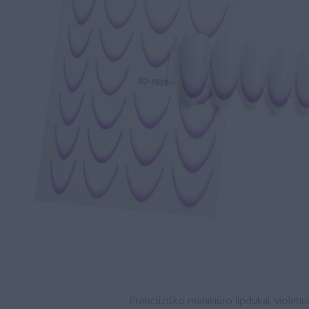
Prancūziško manikiūro lipdukai, violetini