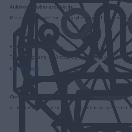
Aukštos kokybės produkcija
Mes siūlome tik aukščiausios kokybės produktus nagams, ka
Platus prekių katalogas
Turime daugiau nei 3000 produktų visiems Jūsų poreikiams – nu
PDF katalogas
Greitas pristatymas
Visus produktus turime vietoje ir pristatome visoje Lietuvoje