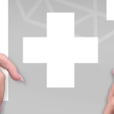
+370 654 42885
info@diamondline.lt
Prisijungti
Parduotuvė
Informacija
klientams