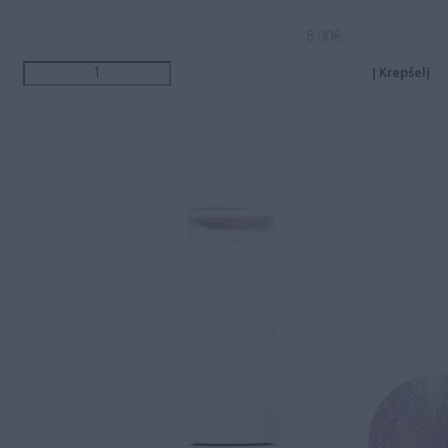
8.00
€
Į Krepšelį