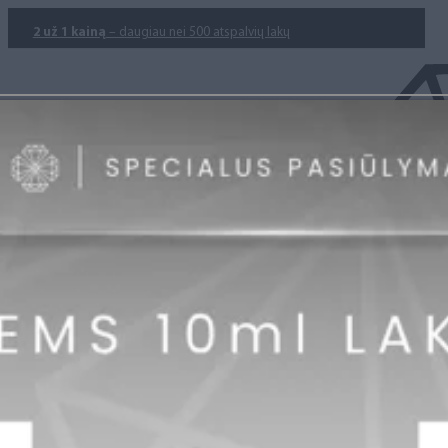
2 už 1 kainą
– daugiau nei 500 atspalvių lakų