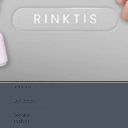
„Diamond
Rewards“
Naujoko
krepšelis
Išpardavimas
Naujienos
Probleminėms
pėdoms
Lookbook
Sezono
spalvos