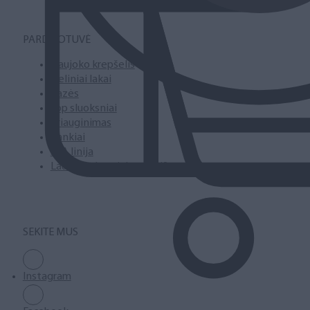
PARDUOTUVĖ
Naujoko krepšelis
Geliniai lakai
Bazės
Top sluoksniai
Priauginimas
Įrankiai
SPA linija
Laufwunder pėdų priežiūra
SEKITE MUS
Instagram