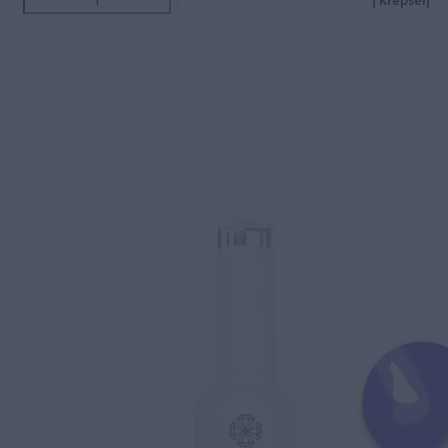
Į Krepšelį