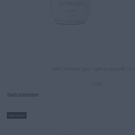
MINI „Shimmer glass“ gelinis lakas NR. 14, 
7.00
€
Gauti priminimą
Išparduota