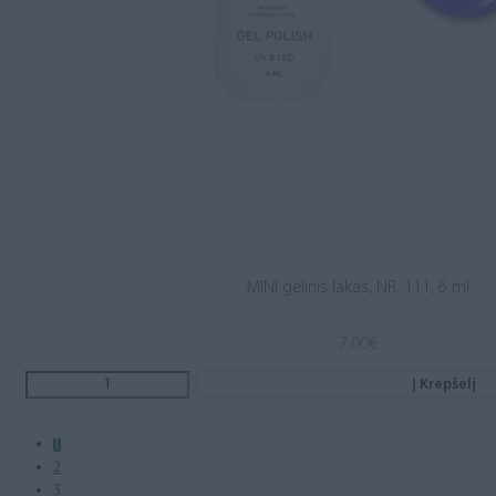
MINI gelinis lakas, NR. 111, 6 ml
7.00
€
Į Krepšelį
1
2
3