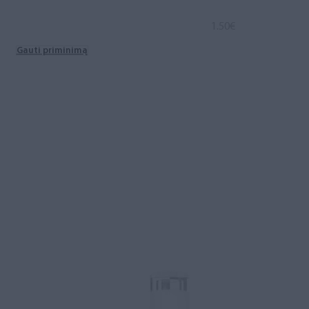
1.50
€
Gauti priminimą