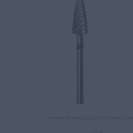
Kietmetalio antgalis „Eglutė”, violetiniu žy
12.00
€