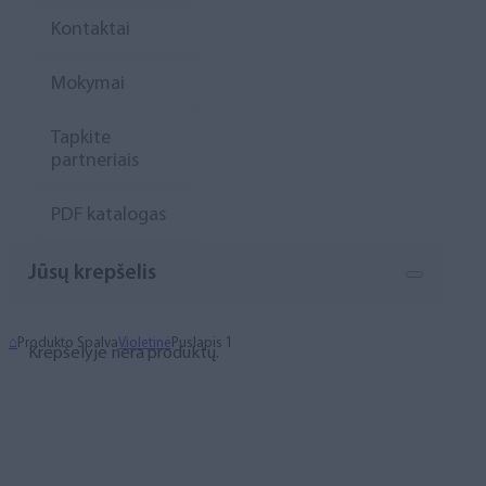
Kontaktai
Mokymai
Tapkite
partneriais
PDF katalogas
Jūsų krepšelis
⌂
Produkto Spalva
Violetinė
Puslapis 1
Krepšelyje nėra produktų.