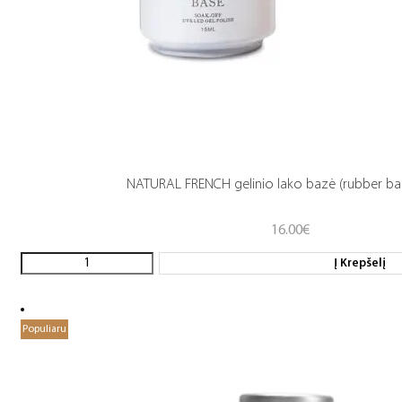
NATURAL FRENCH gelinio lako bazė (rubber ba
16.00
€
Į Krepšelį
Populiaru