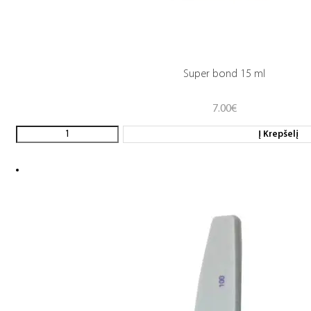
Super bond 15 ml
7.00
€
Į Krepšelį