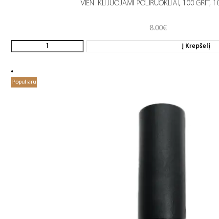
VIEN. KLIJUOJAMI POLIRUOKLIAI, 100 GRIT, 1
8.00
€
Į Krepšelį
Populiaru