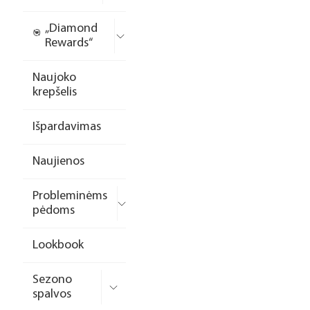
„Diamond
Rewards“
Naujoko
krepšelis
Išpardavimas
Naujienos
Probleminėms
pėdoms
Lookbook
Sezono
spalvos