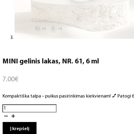
MINI gelinis lakas, NR. 61, 6 ml
7.00
€
Kompaktiška talpa – puikus pasirinkimas kiekvienam! 💅 Patogi 6 m
produkto
kiekis:
MINI
gelinis
Į krepšelį
lakas,