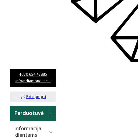
+370 654 42885
info@diamondline.lt
Prisijungti
Parduotuvė
Informacija
klientams