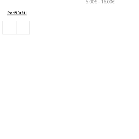
Price
5.00
€
–
16.00
€
range:
Peržiūrėti
5.00€
through
16.00€