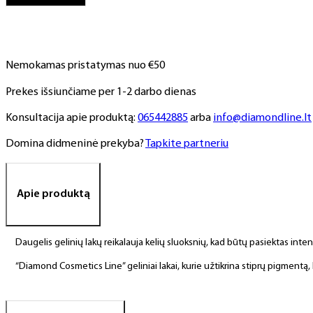
NR.
61,
6
ml
Nemokamas pristatymas nuo €50
Prekes išsiunčiame per 1-2 darbo dienas
Konsultacija apie produktą:
065442885
arba
info@diamondline.lt
Domina didmeninė prekyba?
Tapkite partneriu
Apie produktą
Daugelis gelinių lakų reikalauja kelių sluoksnių, kad būtų pasiektas int
“Diamond Cosmetics Line” geliniai lakai, kurie užtikrina stiprų pigment