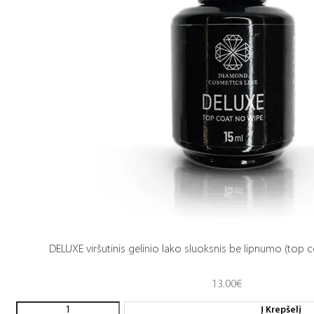
DELUXE viršutinis gelinio lako sluoksnis be lipnumo (top c
13.00
€
Į Krepšelį