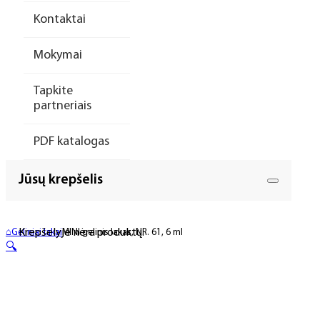
Kontaktai
Mokymai
Tapkite
partneriais
PDF katalogas
Jūsų krepšelis
Krepšelyje nėra produktų.
⌂
Geliniai lakai
MINI gelinis lakas, NR. 61, 6 ml
🔍