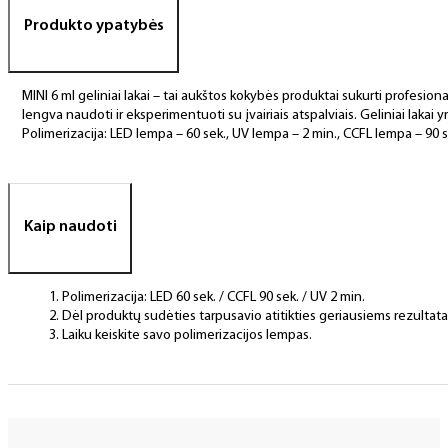
Produkto ypatybės
MINI 6 ml geliniai lakai – tai aukštos kokybės produktai sukurti profesional
lengva naudoti ir eksperimentuoti su įvairiais atspalviais. Geliniai lakai yr
Polimerizacija: LED lempa – 60 sek., UV lempa – 2 min., CCFL lempa – 90 s
Kaip naudoti
Polimerizacija: LED 60 sek. / CCFL 90 sek. / UV 2 min.
Dėl produktų sudėties tarpusavio atitikties geriausiems rezulta
Laiku keiskite savo polimerizacijos lempas.