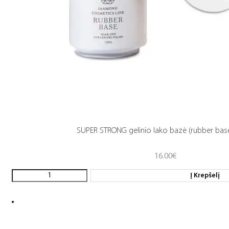
SUPER STRONG gelinio lako bazė (rubber base
16.00
€
Į Krepšelį