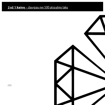
2 už 1 kainą
– daugiau nei 500 atspalvių lakų