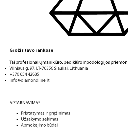
Klientų aptarnavimas
Jeigu turite klausimų ar iškilo problemų su užsakymu, mus pas
Grožis tavo rankose
Aukštos kokybės produkcija
Tai profesionalių manikiūro, pedikiūro ir podologijos priemoni
Mes siūlome tik aukščiausios kokybės produktus nagams, ka
Vilniaus g. 97, LT-76356 Šiauliai, Lithuania
+370 654 42885
info@diamondline.lt
Platus prekių katalogas
APTARNAVIMAS
Turime daugiau nei 3000 produktų visiems Jūsų poreikiams – nu
Pristatymas ir grąžinimas
PDF katalogas
Užsakymo sekimas