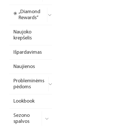
„Diamond
Rewards“
Naujoko
krepšelis
Išpardavimas
Naujienos
Probleminėms
pėdoms
Lookbook
Sezono
spalvos