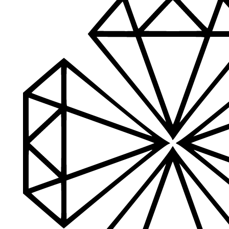
Aukštos kokybės produkcija
Mes siūlome tik aukščiausios kokybės produktus nagams, ka
Platus prekių katalogas
Turime daugiau nei 3000 produktų visiems Jūsų poreikiams – nu
PDF katalogas
Greitas pristatymas
Visus produktus turime vietoje ir pristatome visoje Lietuvoje