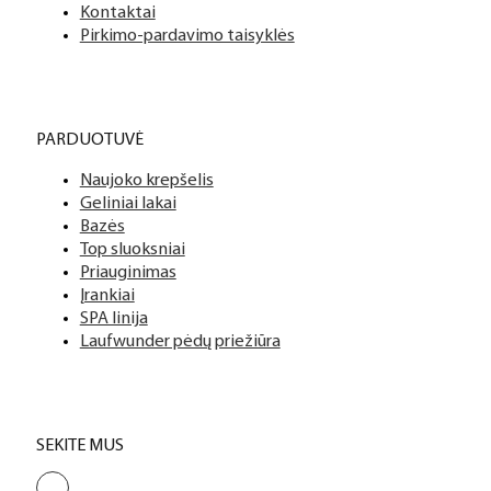
Apmokėjimo būdai
Kontaktai
Pirkimo-pardavimo taisyklės
PARDUOTUVĖ
Naujoko krepšelis
Geliniai lakai
Bazės
Top sluoksniai
Priauginimas
Įrankiai
SPA linija
Laufwunder pėdų priežiūra
SEKITE MUS