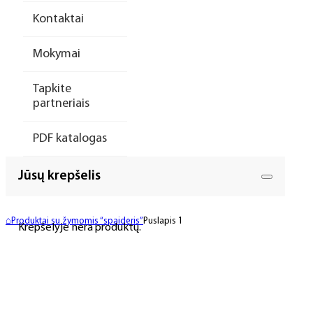
Kontaktai
Mokymai
Tapkite
partneriais
PDF katalogas
Jūsų krepšelis
⌂
Produktai su žymomis “spaideris”
Puslapis 1
Krepšelyje nėra produktų.