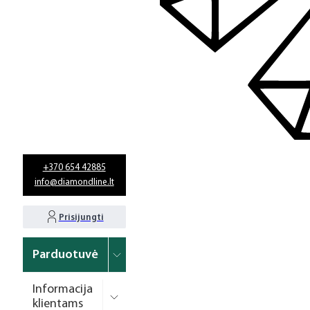
+370 654 42885
info@diamondline.lt
Prisijungti
Parduotuvė
Informacija
klientams