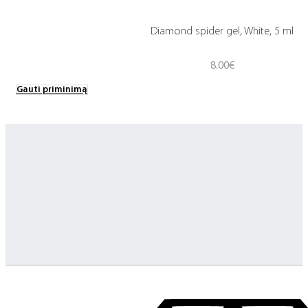
Diamond spider gel, White, 5 ml
8.00
€
Gauti priminimą
Greitas pristatymas
Visus produktus turime vietoje ir pristatome visoje Lietuvoje
…
Klientų aptarnavimas
Jeigu turite klausimų ar iškilo problemų su užsakymu, mus pas