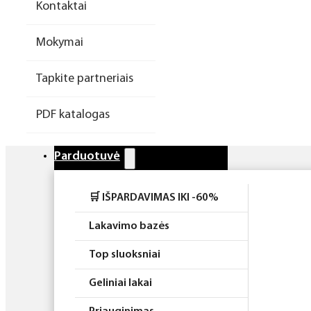
Kontaktai
Higiena
Mokymai
Atributika
Tapkite partneriais
Rinkiniai
PDF katalogas
Parduotuvė
🛒 IŠPARDAVIMAS IKI -60%
Lakavimo bazės
Top sluoksniai
Geliniai lakai