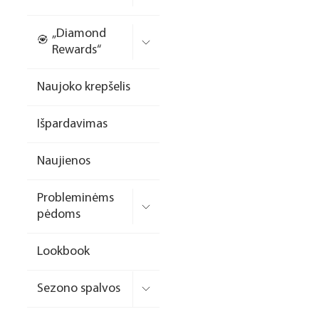
Nagų priauginimo
„Diamond
formelės/priedai
Rewards“
Skysčiai nago paruošimui
Naujoko krepšelis
Dildės
Išpardavimas
Įrankiai
Frezos antgaliai
Naujienos
Teptukai
Probleminėms
Laufwunder pėdų priežiūra
pėdoms
SPA linija
Lookbook
Dizaino/dekoravimo
priemonės
Sezono spalvos
Elektros prietaisai