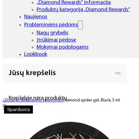
„Diamond Rewards“ informacija
Produktų kategorija „Diamond Rewards“
Naujienos
Probleminėms pėdoms
Nagų grybelis
Įtrūkimai pėdose
Mokymai podologams
Lookbook
Jūsų krepšelis
Krepšelyje nėra produktų.
⌂
Dizaino/dekoravimo priemonės
Diamond spider gel, Black, 5 ml
🔍
Išparduota