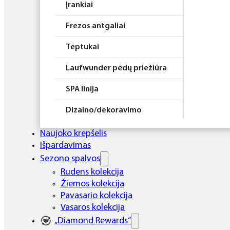
Įrankiai
Frezos antgaliai
Teptukai
Laufwunder pėdų priežiūra
SPA linija
Dizaino/dekoravimo
priemonės
Naujoko krepšelis
Elektros prietaisai
Išpardavimas
Sezono spalvos
Higiena
Rudens kolekcija
Žiemos kolekcija
Atributika
Pavasario kolekcija
Rinkiniai
Vasaros kolekcija
„Diamond Rewards“