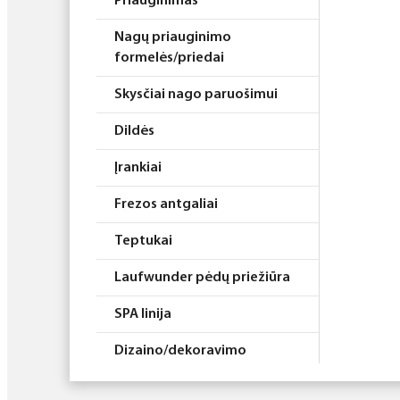
Priauginimas
Nagų priauginimo
formelės/priedai
Skysčiai nago paruošimui
Dildės
Įrankiai
Frezos antgaliai
Teptukai
Laufwunder pėdų priežiūra
SPA linija
Dizaino/dekoravimo
priemonės