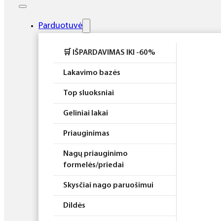
Elektros prietaisai
Higiena
Parduotuvė
Atributika
🛒 IŠPARDAVIMAS IKI -60%
Rinkiniai
Lakavimo bazės
Top sluoksniai
Geliniai lakai
Priauginimas
Nagų priauginimo
formelės/priedai
Skysčiai nago paruošimui
Dildės