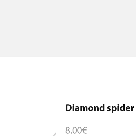
Diamond spider g
8.00
€