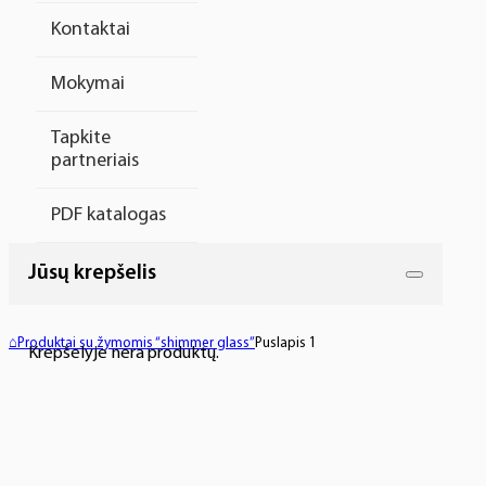
Kontaktai
Mokymai
Tapkite
partneriais
PDF katalogas
Jūsų krepšelis
⌂
Produktai su žymomis “shimmer glass”
Puslapis 1
Krepšelyje nėra produktų.