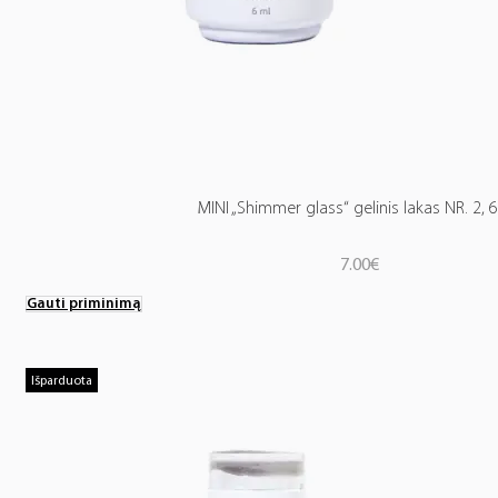
MINI „Shimmer glass“ gelinis lakas NR. 2, 
7.00
€
Gauti priminimą
Išparduota