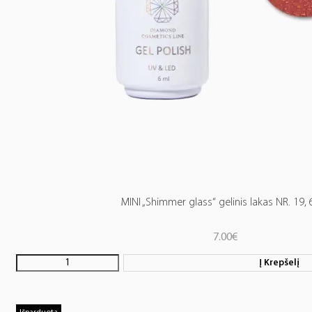
MINI „Shimmer glass“ gelinis lakas NR. 19, 
7.00
€
Į Krepšelį