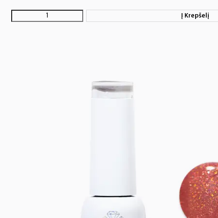
Į Krepšelį