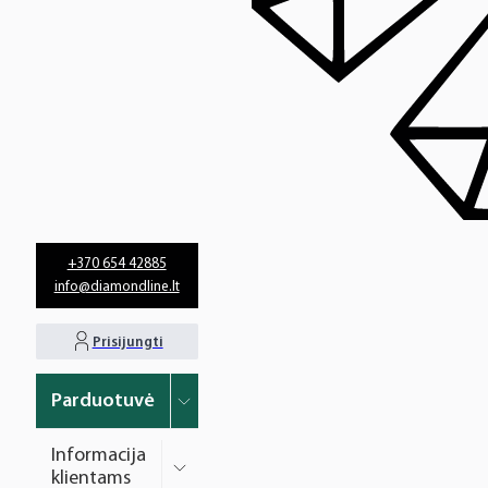
+370 654 42885
info@diamondline.lt
Prisijungti
Parduotuvė
Informacija
klientams