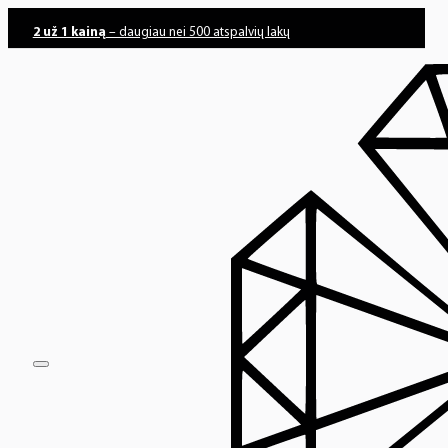
2 už 1 kainą
– daugiau nei 500 atspalvių lakų