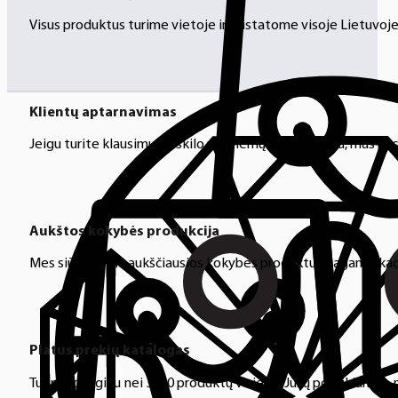
Visus produktus turime vietoje ir pristatome visoje Lietuvoje
Klientų aptarnavimas
Jeigu turite klausimų ar iškilo problemų su užsakymu, mus pas
Aukštos kokybės produkcija
Mes siūlome tik aukščiausios kokybės produktus nagams, ka
Platus prekių katalogas
Turime daugiau nei 3000 produktų visiems Jūsų poreikiams – nu