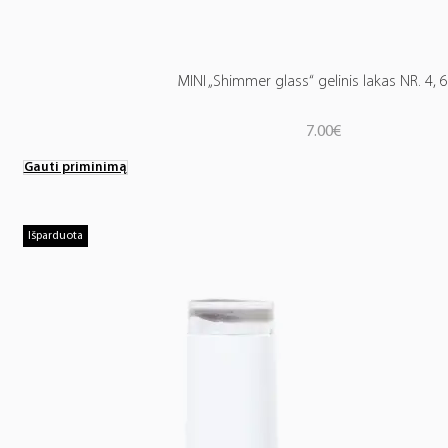
MINI „Shimmer glass“ gelinis lakas NR. 4, 
7.00
€
Gauti priminimą
Išparduota