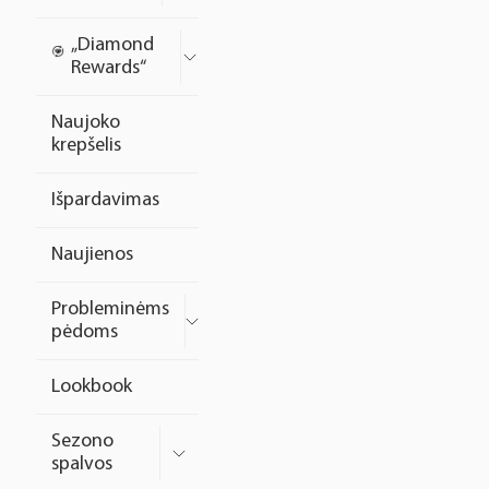
„Diamond
Rewards“
Naujoko
krepšelis
Išpardavimas
Naujienos
Probleminėms
pėdoms
Lookbook
Sezono
spalvos