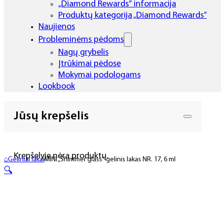
„Diamond Rewards“ informacija
Produktų kategorija „Diamond Rewards“
Naujienos
Probleminėms pėdoms
Nagų grybelis
Įtrūkimai pėdose
Mokymai podologams
Lookbook
Jūsų krepšelis
Krepšelyje nėra produktų.
⌂
Geliniai lakai
MINI „Shimmer glass“ gelinis lakas NR. 17, 6 ml
🔍