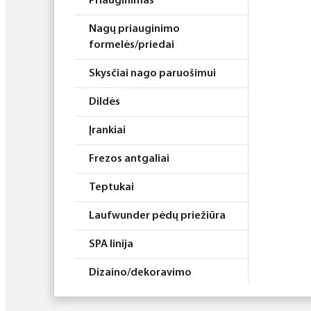
Priauginimas
Nagų priauginimo
formelės/priedai
Skysčiai nago paruošimui
Dildės
Įrankiai
Frezos antgaliai
Teptukai
Laufwunder pėdų priežiūra
SPA linija
Dizaino/dekoravimo
priemonės