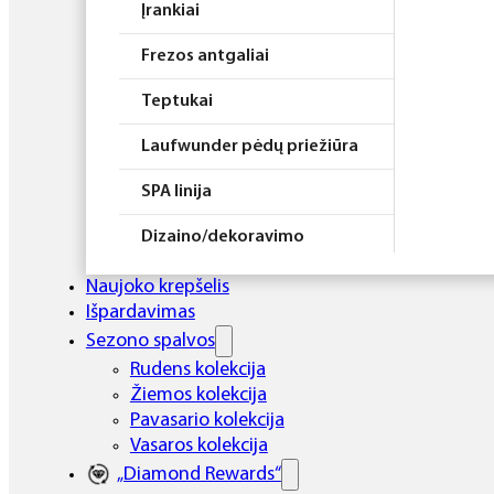
Įrankiai
Frezos antgaliai
Teptukai
Laufwunder pėdų priežiūra
SPA linija
Dizaino/dekoravimo
priemonės
Naujoko krepšelis
Elektros prietaisai
Išpardavimas
Sezono spalvos
Higiena
Rudens kolekcija
Žiemos kolekcija
Atributika
Pavasario kolekcija
Rinkiniai
Vasaros kolekcija
„Diamond Rewards“