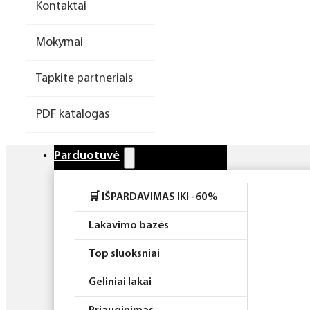
Kontaktai
Higiena
Mokymai
Atributika
Tapkite partneriais
Rinkiniai
PDF katalogas
Parduotuvė
🛒 IŠPARDAVIMAS IKI -60%
Lakavimo bazės
Top sluoksniai
Geliniai lakai