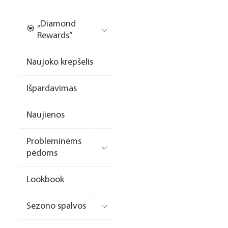
Nagų priauginimo
„Diamond
formelės/priedai
Rewards“
Skysčiai nago paruošimui
Naujoko krepšelis
Dildės
Išpardavimas
Įrankiai
Frezos antgaliai
Naujienos
Teptukai
Probleminėms
Laufwunder pėdų priežiūra
pėdoms
SPA linija
Lookbook
Dizaino/dekoravimo
priemonės
Sezono spalvos
Elektros prietaisai