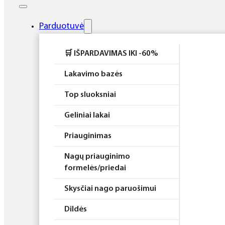
Elektros prietaisai
Higiena
Parduotuvė
Atributika
🛒 IŠPARDAVIMAS IKI -60%
Rinkiniai
Lakavimo bazės
Top sluoksniai
Geliniai lakai
Priauginimas
Nagų priauginimo
formelės/priedai
Skysčiai nago paruošimui
Dildės