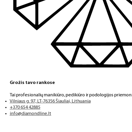
Grožis tavo rankose
Tai profesionalių manikiūro, pedikiūro ir podologijos priemoni
Vilniaus g. 97, LT-76356 Šiauliai, Lithuania
+370 654 42885
info@diamondline.lt