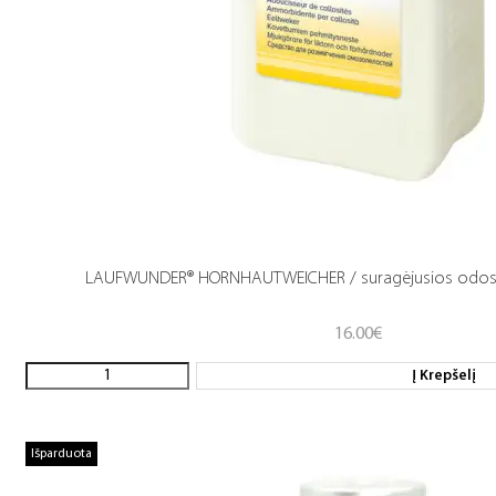
LAUFWUNDER® HORNHAUTWEICHER / suragėjusios odos mi
16.00
€
Į Krepšelį
Išparduota