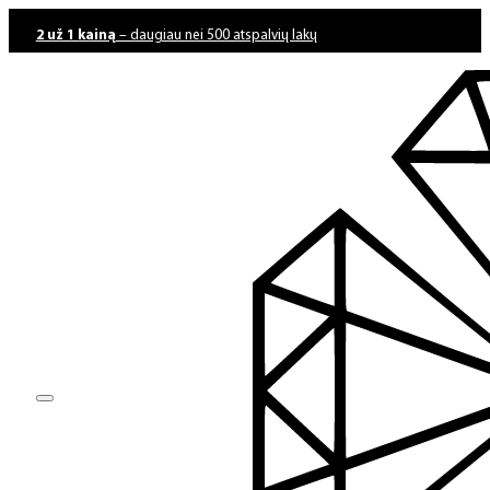
2 už 1 kainą
– daugiau nei 500 atspalvių lakų