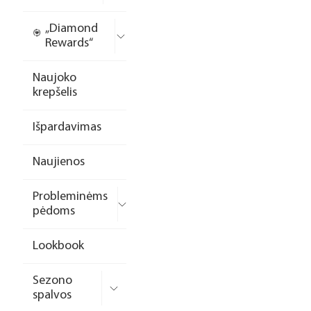
„Diamond
Rewards“
Naujoko
krepšelis
Išpardavimas
Naujienos
Probleminėms
pėdoms
Lookbook
Sezono
spalvos