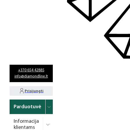
+370 654 42885
info@diamondline.lt
Prisijungti
Parduotuvė
Informacija
klientams