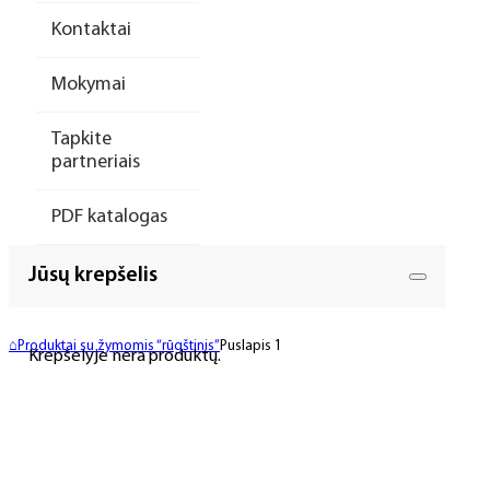
Kontaktai
Mokymai
Tapkite
partneriais
PDF katalogas
Jūsų krepšelis
⌂
Produktai su žymomis “rūgštinis”
Puslapis 1
Krepšelyje nėra produktų.