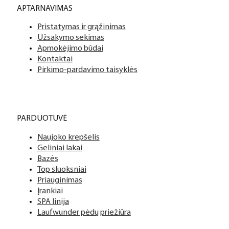
APTARNAVIMAS
Pristatymas ir grąžinimas
Užsakymo sekimas
Apmokėjimo būdai
Kontaktai
Pirkimo-pardavimo taisyklės
PARDUOTUVĖ
Naujoko krepšelis
Geliniai lakai
Bazės
Top sluoksniai
Priauginimas
Įrankiai
SPA linija
Laufwunder pėdų priežiūra